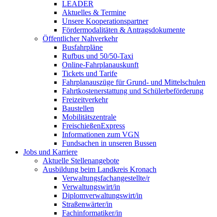
LEADER
Aktuelles & Termine
Unsere Kooperationspartner
Fördermodalitäten & Antragsdokumente
Öffentlicher Nahverkehr
Busfahrpläne
Rufbus und 50/50-Taxi
Online-Fahrplanauskunft
Tickets und Tarife
Fahrplanauszüge für Grund- und Mittelschulen
Fahrtkostenerstattung und Schülerbeförderung
Freizeitverkehr
Baustellen
Mobilitätszentrale
FreischießenExpress
Informationen zum VGN
Fundsachen in unseren Bussen
Jobs und Karriere
Aktuelle Stellenangebote
Ausbildung beim Landkreis Kronach
Verwaltungsfachangestellte/r
Verwaltungswirt/in
Diplomverwaltungswirt/in
Straßenwärter/in
Fachinformatiker/in