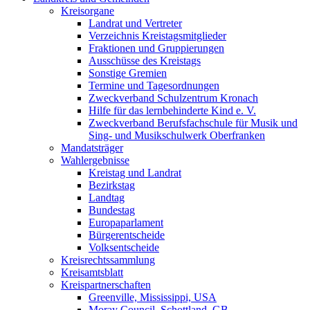
Kreisorgane
Landrat und Vertreter
Verzeichnis Kreistagsmitglieder
Fraktionen und Gruppierungen
Ausschüsse des Kreistags
Sonstige Gremien
Termine und Tagesordnungen
Zweckverband Schulzentrum Kronach
Hilfe für das lernbehinderte Kind e. V.
Zweckverband Berufsfachschule für Musik und
Sing- und Musikschulwerk Oberfranken
Mandatsträger
Wahlergebnisse
Kreistag und Landrat
Bezirkstag
Landtag
Bundestag
Europaparlament
Bürgerentscheide
Volksentscheide
Kreisrechtssammlung
Kreisamtsblatt
Kreispartnerschaften
Greenville, Mississippi, USA
Moray Council, Schottland, GB