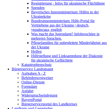
Registrierung - Infos für ukrainische Flüchtlinge
Spenden
Bayerisches Innenministerium: Hilfen in der
Ukrainekrise
Bundesinnenministerium: Hilfe-Portal für
Vertriebene aus der Ukraine | deutsch,
українська, english
Was macht das Jugendamt? Infobroschüre in
mehreren Sprachen.
Pflegefamilien für unbegleitete Minderjährige aus
der Ukraine
Helfen
Hilfestellung und Linksammlung der Diakonie
für ukrainische Geflüchtete
Katastrophenschutz
Bürgerservice Landratsamt
Aufgaben A - Z
Behördenwegweiser
Online-Dienste
Formulare
Anfahrt
Widerspruchseinlegung
BayernPortal
Bürgerserviceportal des Landkreises
Landkreis und Gemeinden