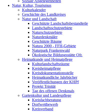
Soziale Angelegenheiten
Natur, Kultur, Tourismus
Kulturkalender
Geschichte des Landkreises
Natur und Landschaft
Geschützte Landschaftsbestandteile
Landschaftsschutzgebiete
Naturschutzgebiete
Naturdenkmäler
Geschützte Bäume
Natura 2000 - FFH-Gebiete
Naturpark Frankenwald
Ökologische Bildungsstätte Ofr.
Heimatkunde und Heimatpflege
Kulturlandschaftsräume
Kreisheimatpflege
Kreisdokumentationsstelle
Heimatkundliche Jahrbücher
Veröffentlichungen der KHPf
Projekt Trinität
Tag des offenen Denkmals
Gartenkultur und Landespflege
Kreisfachberatung
Dorfwettbewerb
Kreisverband