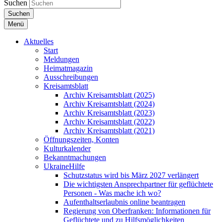
Suchen
Suchen
Menü
Aktuelles
Start
Meldungen
Heimatmagazin
Ausschreibungen
Kreisamtsblatt
Archiv Kreisamtsblatt (2025)
Archiv Kreisamtsblatt (2024)
Archiv Kreisamtsblatt (2023)
Archiv Kreisamtsblatt (2022)
Archiv Kreisamtsblatt (2021)
Öffnungszeiten, Konten
Kulturkalender
Bekanntmachungen
UkraineHilfe
Schutzstatus wird bis März 2027 verlängert
Die wichtigsten Ansprechpartner für geflüchtete
Personen - Was mache ich wo?
Aufenthaltserlaubnis online beantragen
Regierung von Oberfranken: Informationen für
Geflüchtete und zu Hilfsmöglichkeiten