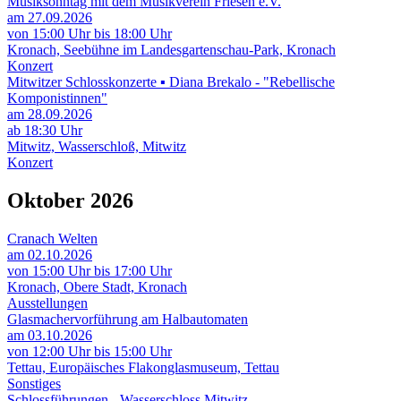
Musiksonntag mit dem Musikverein Friesen e.V.
am 27.09.2026
von 15:00 Uhr bis 18:00 Uhr
Kronach, Seebühne im Landesgartenschau-Park, Kronach
Konzert
Mitwitzer Schlosskonzerte ▪️ Diana Brekalo - "Rebellische
Komponistinnen"
am 28.09.2026
ab 18:30 Uhr
Mitwitz, Wasserschloß, Mitwitz
Konzert
Oktober 2026
Cranach Welten
am 02.10.2026
von 15:00 Uhr bis 17:00 Uhr
Kronach, Obere Stadt, Kronach
Ausstellungen
Glasmachervorführung am Halbautomaten
am 03.10.2026
von 12:00 Uhr bis 15:00 Uhr
Tettau, Europäisches Flakonglasmuseum, Tettau
Sonstiges
Schlossführungen - Wasserschloss Mitwitz