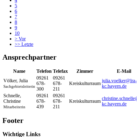
4
5
6
7
8
9
10
>
Vor
>>
Letzte
Ansprechpartner
Name
Telefon
Telefax
Zimmer
E-Mail
09261
09261
Völker
,
Julia
julia.voelker@lra-
678-
678-
Kreiskulturraum
kc.bayern.de
Sachgebietsleiterin
300
211
Schnelle
,
09261
09261
christine.schnelle
Christine
678-
678-
Kreiskulturraum
kc.bayern.de
439
211
Mitarbeiterin
Footer
Wichtige Links