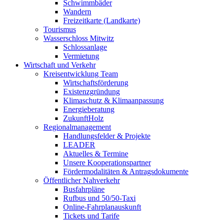
Schwimmbäder
Wandern
Freizeitkarte (Landkarte)
Tourismus
Wasserschloss Mitwitz
Schlossanlage
Vermietung
Wirtschaft und Verkehr
Kreisentwicklung Team
Wirtschaftsförderung
Existenzgründung
Klimaschutz & Klimaanpassung
Energieberatung
ZukunftHolz
Regionalmanagement
Handlungsfelder & Projekte
LEADER
Aktuelles & Termine
Unsere Kooperationspartner
Fördermodalitäten & Antragsdokumente
Öffentlicher Nahverkehr
Busfahrpläne
Rufbus und 50/50-Taxi
Online-Fahrplanauskunft
Tickets und Tarife