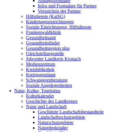
Antragsformulare
Infos und Formulare für Partner
Verzeichnis der Partner
Hilfsdienste (KatSG)
Kindertageseinrichtungen
Soziale Einrichtungen, Hilfsdienste
Frankenwaldklinik
Gesundheitsamt
Gesundheitsfinder
Gesundheitsregion plus
Gleichstellungsstelle
Jobcenter Landkreis Kronach
Medienzentrum
Kreisbibliothek
Kreisjugendamt
Schwangerenberatung
Soziale Angelegenheiten
Natur, Kultur, Tourismus
Kulturkalender
Geschichte des Landkreises
Natur und Landschaft
Geschützte Landschaftsbestandteile
Landschaftsschutzgebiete
Naturschutzgebiete
Naturdenkmäler