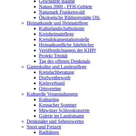
Geschützte Bäume
Natura 2000 - FFH-Gebiete
Naturpark Frankenwald
Ökologische Bildungsstätte Ofr.
Heimatkunde und Heimatpflege
Kulturlandschaftsräume
Kreisheimatpflege
Kreisdokumentationsstelle
Heimatkundliche Jahrbücher
Veröffentlichungen der KHPf
Projekt Trinität
Tag des offenen Denkmals
Gartenkultur und Landespflege
Kreisfachberatung
Dorfwettbewerb
Kreisverband
Ortsvereine
Kulturelle Veranstaltungen
Kulturring
Kronacher Sommer
Mitwitzer Schlosskonzerte
Galerie im Landratsamt
Denkmäler und Sehenswertes
Sport und Freizeit
Radfahren