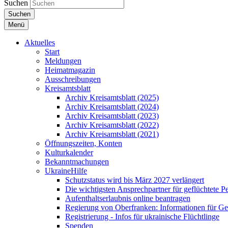
Suchen
Suchen
Menü
Aktuelles
Start
Meldungen
Heimatmagazin
Ausschreibungen
Kreisamtsblatt
Archiv Kreisamtsblatt (2025)
Archiv Kreisamtsblatt (2024)
Archiv Kreisamtsblatt (2023)
Archiv Kreisamtsblatt (2022)
Archiv Kreisamtsblatt (2021)
Öffnungszeiten, Konten
Kulturkalender
Bekanntmachungen
UkraineHilfe
Schutzstatus wird bis März 2027 verlängert
Die wichtigsten Ansprechpartner für geflüchtete 
Aufenthaltserlaubnis online beantragen
Regierung von Oberfranken: Informationen für Gef
Registrierung - Infos für ukrainische Flüchtlinge
Spenden