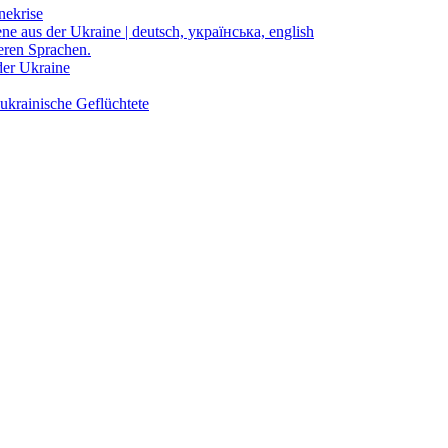
nekrise
ene aus der Ukraine | deutsch, українська, english
eren Sprachen.
der Ukraine
ukrainische Geflüchtete