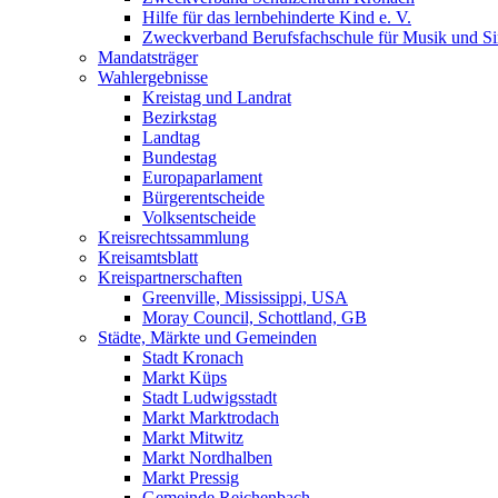
Hilfe für das lernbehinderte Kind e. V.
Zweckverband Berufsfachschule für Musik und S
Mandatsträger
Wahlergebnisse
Kreistag und Landrat
Bezirkstag
Landtag
Bundestag
Europaparlament
Bürgerentscheide
Volksentscheide
Kreisrechtssammlung
Kreisamtsblatt
Kreispartnerschaften
Greenville, Mississippi, USA
Moray Council, Schottland, GB
Städte, Märkte und Gemeinden
Stadt Kronach
Markt Küps
Stadt Ludwigsstadt
Markt Marktrodach
Markt Mitwitz
Markt Nordhalben
Markt Pressig
Gemeinde Reichenbach