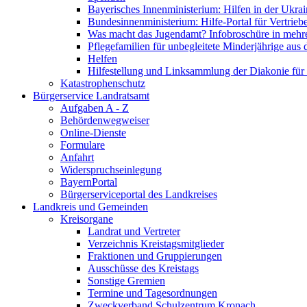
Bayerisches Innenministerium: Hilfen in der Ukrai
Bundesinnenministerium: Hilfe-Portal für Vertrieb
Was macht das Jugendamt? Infobroschüre in mehr
Pflegefamilien für unbegleitete Minderjährige aus 
Helfen
Hilfestellung und Linksammlung der Diakonie für 
Katastrophenschutz
Bürgerservice Landratsamt
Aufgaben A - Z
Behördenwegweiser
Online-Dienste
Formulare
Anfahrt
Widerspruchseinlegung
BayernPortal
Bürgerserviceportal des Landkreises
Landkreis und Gemeinden
Kreisorgane
Landrat und Vertreter
Verzeichnis Kreistagsmitglieder
Fraktionen und Gruppierungen
Ausschüsse des Kreistags
Sonstige Gremien
Termine und Tagesordnungen
Zweckverband Schulzentrum Kronach