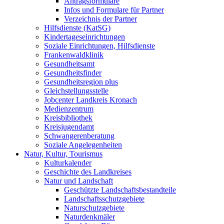
Antragsformulare
Infos und Formulare für Partner
Verzeichnis der Partner
Hilfsdienste (KatSG)
Kindertageseinrichtungen
Soziale Einrichtungen, Hilfsdienste
Frankenwaldklinik
Gesundheitsamt
Gesundheitsfinder
Gesundheitsregion plus
Gleichstellungsstelle
Jobcenter Landkreis Kronach
Medienzentrum
Kreisbibliothek
Kreisjugendamt
Schwangerenberatung
Soziale Angelegenheiten
Natur, Kultur, Tourismus
Kulturkalender
Geschichte des Landkreises
Natur und Landschaft
Geschützte Landschaftsbestandteile
Landschaftsschutzgebiete
Naturschutzgebiete
Naturdenkmäler