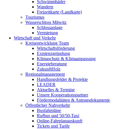
Schwimmbäder
Wandern
Freizeitkarte (Landkarte)
Tourismus
Wasserschloss Mitwitz
Schlossanlage
Vermietung
Wirtschaft und Verkehr
Kreisentwicklung Team
Wirtschaftsförderung
Existenzgründung
Klimaschutz & Klimaanpassung
Energieberatung
ZukunftHolz
Regionalmanagement
Handlungsfelder & Projekte
LEADER
Aktuelles & Termine
Unsere Kooperationspartner
Fördermodalitäten & Antragsdokumente
Öffentlicher Nahverkehr
Busfahrpläne
Rufbus und 50/50-Taxi
Online-Fahrplanauskunft
Tickets und Tarife