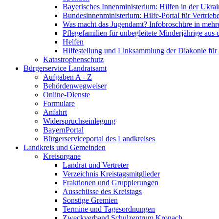
Bayerisches Innenministerium: Hilfen in der Ukrai
Bundesinnenministerium: Hilfe-Portal für Vertrieb
Was macht das Jugendamt? Infobroschüre in mehr
Pflegefamilien für unbegleitete Minderjährige aus 
Helfen
Hilfestellung und Linksammlung der Diakonie für 
Katastrophenschutz
Bürgerservice Landratsamt
Aufgaben A - Z
Behördenwegweiser
Online-Dienste
Formulare
Anfahrt
Widerspruchseinlegung
BayernPortal
Bürgerserviceportal des Landkreises
Landkreis und Gemeinden
Kreisorgane
Landrat und Vertreter
Verzeichnis Kreistagsmitglieder
Fraktionen und Gruppierungen
Ausschüsse des Kreistags
Sonstige Gremien
Termine und Tagesordnungen
Zweckverband Schulzentrum Kronach