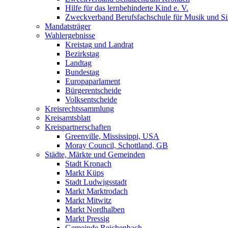
Hilfe für das lernbehinderte Kind e. V.
Zweckverband Berufsfachschule für Musik und S
Mandatsträger
Wahlergebnisse
Kreistag und Landrat
Bezirkstag
Landtag
Bundestag
Europaparlament
Bürgerentscheide
Volksentscheide
Kreisrechtssammlung
Kreisamtsblatt
Kreispartnerschaften
Greenville, Mississippi, USA
Moray Council, Schottland, GB
Städte, Märkte und Gemeinden
Stadt Kronach
Markt Küps
Stadt Ludwigsstadt
Markt Marktrodach
Markt Mitwitz
Markt Nordhalben
Markt Pressig
Gemeinde Reichenbach