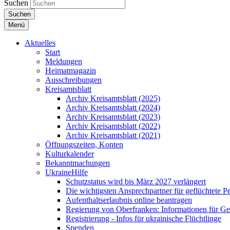
Suchen
Suchen
Menü
Aktuelles
Start
Meldungen
Heimatmagazin
Ausschreibungen
Kreisamtsblatt
Archiv Kreisamtsblatt (2025)
Archiv Kreisamtsblatt (2024)
Archiv Kreisamtsblatt (2023)
Archiv Kreisamtsblatt (2022)
Archiv Kreisamtsblatt (2021)
Öffnungszeiten, Konten
Kulturkalender
Bekanntmachungen
UkraineHilfe
Schutzstatus wird bis März 2027 verlängert
Die wichtigsten Ansprechpartner für geflüchtete 
Aufenthaltserlaubnis online beantragen
Regierung von Oberfranken: Informationen für Gef
Registrierung - Infos für ukrainische Flüchtlinge
Spenden