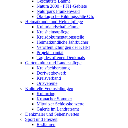
Geschützte Bäume
Natura 2000 - FFH-Gebiete
Naturpark Frankenwald
Ökologische Bildungsstätte Ofr.
Heimatkunde und Heimatpflege
Kulturlandschaftsräume
Kreisheimatpflege
Kreisdokumentationsstelle
Heimatkundliche Jahrbücher
Veröffentlichungen der KHPf
Projekt Trinität
Tag des offenen Denkmals
Gartenkultur und Landespflege
Kreisfachberatung
Dorfwettbewerb
Kreisverband
Ortsvereine
Kulturelle Veranstaltungen
Kulturring
Kronacher Sommer
Mitwitzer Schlosskonzerte
Galerie im Landratsamt
Denkmäler und Sehenswertes
Sport und Freizeit
Radfahren