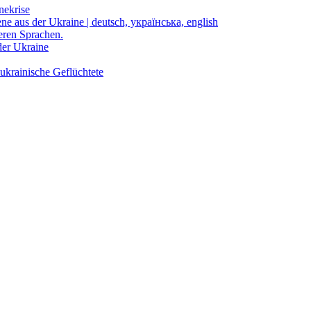
nekrise
ene aus der Ukraine | deutsch, українська, english
eren Sprachen.
der Ukraine
ukrainische Geflüchtete