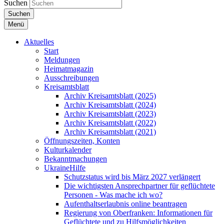
Suchen
Suchen
Menü
Aktuelles
Start
Meldungen
Heimatmagazin
Ausschreibungen
Kreisamtsblatt
Archiv Kreisamtsblatt (2025)
Archiv Kreisamtsblatt (2024)
Archiv Kreisamtsblatt (2023)
Archiv Kreisamtsblatt (2022)
Archiv Kreisamtsblatt (2021)
Öffnungszeiten, Konten
Kulturkalender
Bekanntmachungen
UkraineHilfe
Schutzstatus wird bis März 2027 verlängert
Die wichtigsten Ansprechpartner für geflüchtete
Personen - Was mache ich wo?
Aufenthaltserlaubnis online beantragen
Regierung von Oberfranken: Informationen für
Geflüchtete und zu Hilfsmöglichkeiten