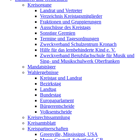
Kreisorgane
Landrat und Vertreter
Verzeichnis Kreistagsmitglieder
Fraktionen und Gruppierungen
Ausschüsse des Kreistags
Sonstige Gremien
Termine und Tagesordnungen
Zweckverband Schulzentrum Kronach
Hilfe für das lernbehinderte Kind e. V.
Zweckverband Berufsfachschule für Musik und
Sing- und Musikschulwerk Oberfranken
Mandatsträger
Wahlergebnisse
Kreistag und Landrat
Bezirkstag
Landtag
Bundestag
Europaparlament
Bürgerentscheide
Volksentscheide
Kreisrechtssammlung
Kreisamtsblatt
Kreispartnerschaften
Greenville, Mississippi, USA
Moray Council, Schottland, GB