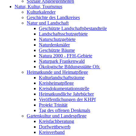
Soziale Angelegenheiten
Natur, Kultur, Tourismus
Kulturkalender
Geschichte des Landkreises
Natur und Landschaft
Geschützte Landschaftsbestandteile
Landschaftsschutzgebiete
Naturschutzgebiete
Naturdenkmäler
Geschützte Bäume
Natura 2000 - FFH-Gebiete
Naturpark Frankenwald
Ökologische Bildungsstätte Ofr.
Heimatkunde und Heimatpflege
Kulturlandschaftsräume
Kreisheimatpflege
Kreisdokumentationsstelle
Heimatkundliche Jahrbücher
Veröffentlichungen der KHPf
Projekt Trinität
Tag des offenen Denkmals
Gartenkultur und Landespflege
Kreisfachberatung
Dorfwettbewerb
Kreisverband