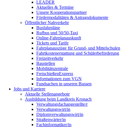
LEADER
Aktuelles & Termine
Unsere Kooperationspartner
Fördermodalitäten & Antragsdokumente
Öffentlicher Nahverkehr
Busfahrpläne
Rufbus und 50/50-Taxi
Online-Fahrplanauskunft
Tickets und Tarife
Fahrplanauszüge für Grund- und Mittelschulen
Fahrtkostenerstattung und Schülerbeförderung
Freizeitverkehr
Baustellen
Mobilitätszentrale
FreischießenExpress
Informationen zum VGN
Fundsachen in unseren Bussen
Jobs und Karriere
Aktuelle Stellenangebote
Ausbildung beim Landkreis Kronach
Verwaltungsfachangestellte/r
Verwaltungswirt/in
Diplomverwaltungswirt/in
Straßenwärter/in
Fachinformatiker/in