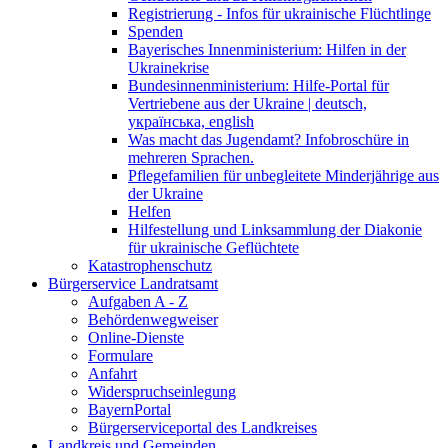
Registrierung - Infos für ukrainische Flüchtlinge
Spenden
Bayerisches Innenministerium: Hilfen in der
Ukrainekrise
Bundesinnenministerium: Hilfe-Portal für
Vertriebene aus der Ukraine | deutsch,
українська, english
Was macht das Jugendamt? Infobroschüre in
mehreren Sprachen.
Pflegefamilien für unbegleitete Minderjährige aus
der Ukraine
Helfen
Hilfestellung und Linksammlung der Diakonie
für ukrainische Geflüchtete
Katastrophenschutz
Bürgerservice Landratsamt
Aufgaben A - Z
Behördenwegweiser
Online-Dienste
Formulare
Anfahrt
Widerspruchseinlegung
BayernPortal
Bürgerserviceportal des Landkreises
Landkreis und Gemeinden