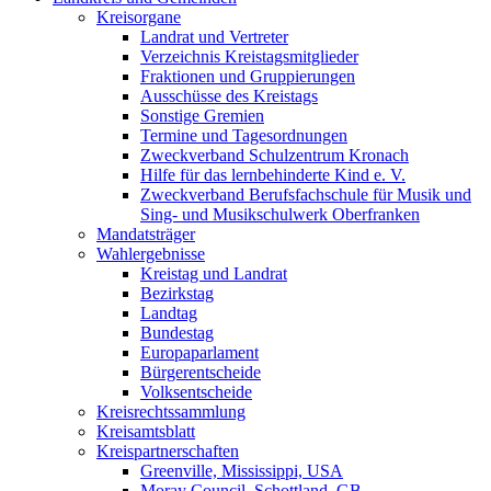
Kreisorgane
Landrat und Vertreter
Verzeichnis Kreistagsmitglieder
Fraktionen und Gruppierungen
Ausschüsse des Kreistags
Sonstige Gremien
Termine und Tagesordnungen
Zweckverband Schulzentrum Kronach
Hilfe für das lernbehinderte Kind e. V.
Zweckverband Berufsfachschule für Musik und
Sing- und Musikschulwerk Oberfranken
Mandatsträger
Wahlergebnisse
Kreistag und Landrat
Bezirkstag
Landtag
Bundestag
Europaparlament
Bürgerentscheide
Volksentscheide
Kreisrechtssammlung
Kreisamtsblatt
Kreispartnerschaften
Greenville, Mississippi, USA
Moray Council, Schottland, GB