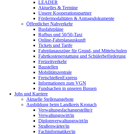
LEADER
Aktuelles & Termine
Unsere Kooperationspartner
Fördermodalitäten & Antragsdokumente
Öffentlicher Nahverkehr
Busfahrpläne
Rufbus und 50/50-Taxi
Online-Fahrplanauskunft
Tickets und Tarife
Fahrplanauszüge für Grund- und Mittelschulen
Fahrtkostenerstattung und Schülerbeförderung
Freizeitverkehr
Baustellen
Mobilitätszentrale
FreischießenExpress
Informationen zum VGN
Fundsachen in unseren Bussen
Jobs und Karriere
Aktuelle Stellenangebote
Ausbildung beim Landkreis Kronach
Verwaltungsfachangestellte/r
Verwaltungswirt/in
Diplomverwaltungswirt/in
Straßenwärter/in
Fachinformatiker/in