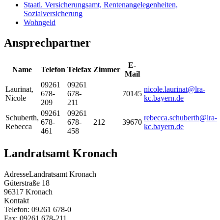
Staatl. Versicherungsamt, Rentenangelegenheiten,
Sozialversicherung
Wohngeld
Ansprechpartner
E-
Name
Telefon
Telefax
Zimmer
Mail
09261
09261
Laurinat
,
nicole.laurinat@lra-
678-
678-
70145
Nicole
kc.bayern.de
209
211
09261
09261
Schuberth
,
rebecca.schuberth@lra-
678-
678-
212
39670
Rebecca
kc.bayern.de
461
458
Landratsamt Kronach
Adresse
Landratsamt Kronach
Güterstraße 18
96317
Kronach
Kontakt
Telefon:
09261 678-0
Fax:
09261 678-211