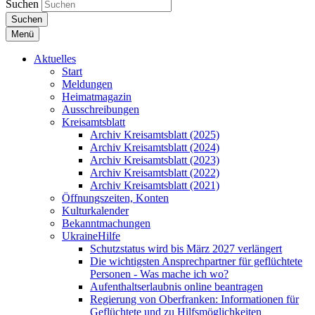
Suchen
Suchen
Menü
Aktuelles
Start
Meldungen
Heimatmagazin
Ausschreibungen
Kreisamtsblatt
Archiv Kreisamtsblatt (2025)
Archiv Kreisamtsblatt (2024)
Archiv Kreisamtsblatt (2023)
Archiv Kreisamtsblatt (2022)
Archiv Kreisamtsblatt (2021)
Öffnungszeiten, Konten
Kulturkalender
Bekanntmachungen
UkraineHilfe
Schutzstatus wird bis März 2027 verlängert
Die wichtigsten Ansprechpartner für geflüchtete
Personen - Was mache ich wo?
Aufenthaltserlaubnis online beantragen
Regierung von Oberfranken: Informationen für
Geflüchtete und zu Hilfsmöglichkeiten