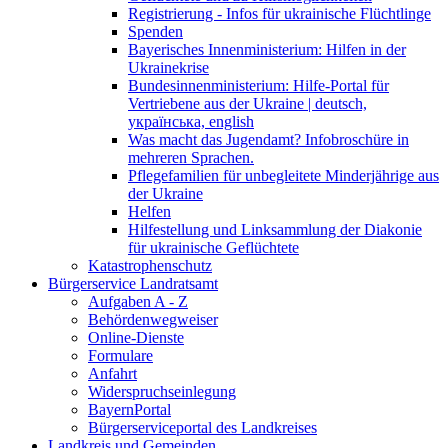
Registrierung - Infos für ukrainische Flüchtlinge
Spenden
Bayerisches Innenministerium: Hilfen in der
Ukrainekrise
Bundesinnenministerium: Hilfe-Portal für
Vertriebene aus der Ukraine | deutsch,
українська, english
Was macht das Jugendamt? Infobroschüre in
mehreren Sprachen.
Pflegefamilien für unbegleitete Minderjährige aus
der Ukraine
Helfen
Hilfestellung und Linksammlung der Diakonie
für ukrainische Geflüchtete
Katastrophenschutz
Bürgerservice Landratsamt
Aufgaben A - Z
Behördenwegweiser
Online-Dienste
Formulare
Anfahrt
Widerspruchseinlegung
BayernPortal
Bürgerserviceportal des Landkreises
Landkreis und Gemeinden