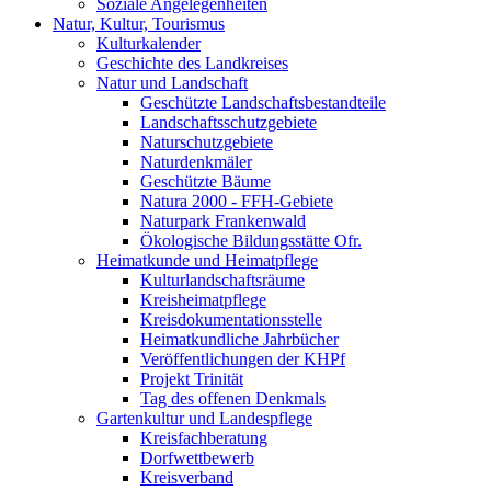
Soziale Angelegenheiten
Natur, Kultur, Tourismus
Kulturkalender
Geschichte des Landkreises
Natur und Landschaft
Geschützte Landschaftsbestandteile
Landschaftsschutzgebiete
Naturschutzgebiete
Naturdenkmäler
Geschützte Bäume
Natura 2000 - FFH-Gebiete
Naturpark Frankenwald
Ökologische Bildungsstätte Ofr.
Heimatkunde und Heimatpflege
Kulturlandschaftsräume
Kreisheimatpflege
Kreisdokumentationsstelle
Heimatkundliche Jahrbücher
Veröffentlichungen der KHPf
Projekt Trinität
Tag des offenen Denkmals
Gartenkultur und Landespflege
Kreisfachberatung
Dorfwettbewerb
Kreisverband