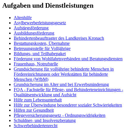
Aufgaben und Dienstleistungen
Altenhilfe
Asylbewerberleistungsgesetz
Aufstiegsförderung
Ausbildungsförderung
Behindertenbeauftragter des Landkreises Kronach
Bestattungskosten, Übernahme
Betreuungsstelle für Volljährige
Bildungs- und Teilhabepaket
Förderung von Wohlfahrtsverbänden und Beratungsdiensten
Frauenhaus, Notrufstelle
Grundsicherung für volljährige behinderte Menschen in
Fördereinrichtungen oder Werkstätten für behinderte
Menschen (WfbM)
Grundsicherung im Alter und bei Erwerbsminderung
FQA - Fachstelle für Pflege- und Behinderteneinrichtungen -
Qualitätsentwicklung und Aufsicht
Hilfe zum Lebensunterhalt
Hilfe zur Überwindung besonderer sozialer Schwierigkeiten
Hilfen zur Gesundheit
Pflegeversicherungsgesetz - Ordnungswidrigkeiten
Schuldner- und Insolvenzberatung
Schwerbehindertenrecht