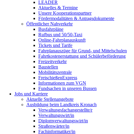
LEADER
Aktuelles & Termine
Unsere Kooperationspartner
Fördermodalitäten & Antragsdokumente
Öffentlicher Nahverkehr
Busfahrpläne
Rufbus und 50/50-Taxi
Online-Fahrplanauskunft
Tickets und Tarife
Fahrplanauszüge für Grund- und Mittelschulen
Fahrtkostenerstattung und Schülerbeförderung
Freizeitverkehr
Baustellen
Mobilitätszentrale
FreischießenExpress
Informationen zum VGN
Fundsachen in unseren Bussen
Jobs und Karriere
Aktuelle Stellenangebote
Ausbildung beim Landkreis Kronach
Verwaltungsfachangestellte/r
Verwaltungswirt/in
Diplomverwaltungswirt/in
Straßenwärter/in
Fachinformatiker/in