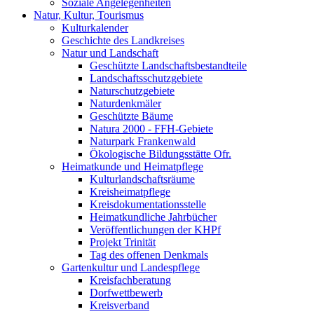
Soziale Angelegenheiten
Natur, Kultur, Tourismus
Kulturkalender
Geschichte des Landkreises
Natur und Landschaft
Geschützte Landschaftsbestandteile
Landschaftsschutzgebiete
Naturschutzgebiete
Naturdenkmäler
Geschützte Bäume
Natura 2000 - FFH-Gebiete
Naturpark Frankenwald
Ökologische Bildungsstätte Ofr.
Heimatkunde und Heimatpflege
Kulturlandschaftsräume
Kreisheimatpflege
Kreisdokumentationsstelle
Heimatkundliche Jahrbücher
Veröffentlichungen der KHPf
Projekt Trinität
Tag des offenen Denkmals
Gartenkultur und Landespflege
Kreisfachberatung
Dorfwettbewerb
Kreisverband