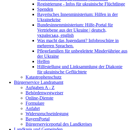
Registrierung - Infos für ukrainische Flüchtlinge
Spenden
Bayerisches Innenministerium: Hilfen in der
Ukrainekrise
Bundesinnenministerium: Hilfe-Portal für
Vertriebene aus der Ukraine | deutsch,
українська, english
Was macht das Jugendamt? Infobroschüre in
mehreren Sprachen.
Pflegefamilien für unbegleitete Minderjährige aus
der Ukraine
Helfen
Hilfestellung und Linksammlung der Diakonie
für ukrainische Geflüchtete
Katastrophenschutz
Bürgerservice Landratsamt
Aufgaben A - Z
Behördenwegweiser
Online-Dienste
Formulare
Anfahrt
Widerspruchseinlegung
BayernPortal
Bürgerserviceportal des Landkreises
Landkreis und Gemeinden