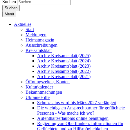
Suchen
Suchen
Menü
Aktuelles
Start
Meldungen
Heimatmagazin
Ausschreibungen
Kreisamtsblatt
Archiv Kreisamtsblatt (2025)
Archiv Kreisamtsblatt (2024)
Archiv Kreisamtsblatt (2023)
Archiv Kreisamtsblatt (2022)
Archiv Kreisamtsblatt (2021)
Öffnungszeiten, Konten
Kulturkalender
Bekanntmachungen
UkraineHilfe
Schutzstatus wird bis März 2027 verlängert
Die wichtigsten Ansprechpartner für geflüchtete
Personen - Was mache ich wo?
Aufenthaltserlaubnis online beantragen
Regierung von Oberfranken: Informationen für
Geflüchtete und zu Hilfsmöglichkeiten