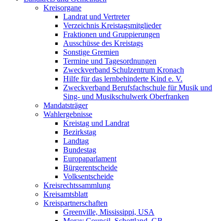
Kreisorgane
Landrat und Vertreter
Verzeichnis Kreistagsmitglieder
Fraktionen und Gruppierungen
Ausschüsse des Kreistags
Sonstige Gremien
Termine und Tagesordnungen
Zweckverband Schulzentrum Kronach
Hilfe für das lernbehinderte Kind e. V.
Zweckverband Berufsfachschule für Musik und
Sing- und Musikschulwerk Oberfranken
Mandatsträger
Wahlergebnisse
Kreistag und Landrat
Bezirkstag
Landtag
Bundestag
Europaparlament
Bürgerentscheide
Volksentscheide
Kreisrechtssammlung
Kreisamtsblatt
Kreispartnerschaften
Greenville, Mississippi, USA
Moray Council, Schottland, GB