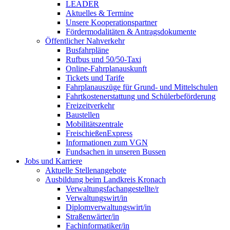
LEADER
Aktuelles & Termine
Unsere Kooperationspartner
Fördermodalitäten & Antragsdokumente
Öffentlicher Nahverkehr
Busfahrpläne
Rufbus und 50/50-Taxi
Online-Fahrplanauskunft
Tickets und Tarife
Fahrplanauszüge für Grund- und Mittelschulen
Fahrtkostenerstattung und Schülerbeförderung
Freizeitverkehr
Baustellen
Mobilitätszentrale
FreischießenExpress
Informationen zum VGN
Fundsachen in unseren Bussen
Jobs und Karriere
Aktuelle Stellenangebote
Ausbildung beim Landkreis Kronach
Verwaltungsfachangestellte/r
Verwaltungswirt/in
Diplomverwaltungswirt/in
Straßenwärter/in
Fachinformatiker/in