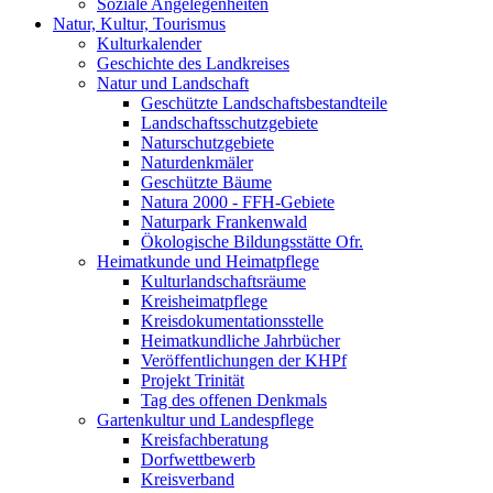
Soziale Angelegenheiten
Natur, Kultur, Tourismus
Kulturkalender
Geschichte des Landkreises
Natur und Landschaft
Geschützte Landschaftsbestandteile
Landschaftsschutzgebiete
Naturschutzgebiete
Naturdenkmäler
Geschützte Bäume
Natura 2000 - FFH-Gebiete
Naturpark Frankenwald
Ökologische Bildungsstätte Ofr.
Heimatkunde und Heimatpflege
Kulturlandschaftsräume
Kreisheimatpflege
Kreisdokumentationsstelle
Heimatkundliche Jahrbücher
Veröffentlichungen der KHPf
Projekt Trinität
Tag des offenen Denkmals
Gartenkultur und Landespflege
Kreisfachberatung
Dorfwettbewerb
Kreisverband