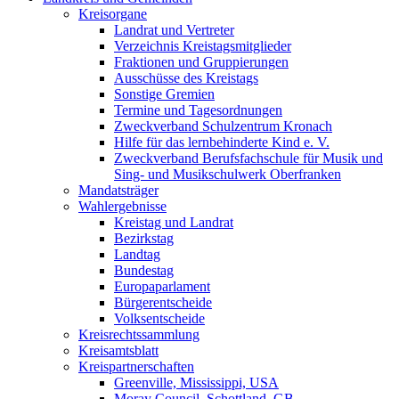
Kreisorgane
Landrat und Vertreter
Verzeichnis Kreistagsmitglieder
Fraktionen und Gruppierungen
Ausschüsse des Kreistags
Sonstige Gremien
Termine und Tagesordnungen
Zweckverband Schulzentrum Kronach
Hilfe für das lernbehinderte Kind e. V.
Zweckverband Berufsfachschule für Musik und
Sing- und Musikschulwerk Oberfranken
Mandatsträger
Wahlergebnisse
Kreistag und Landrat
Bezirkstag
Landtag
Bundestag
Europaparlament
Bürgerentscheide
Volksentscheide
Kreisrechtssammlung
Kreisamtsblatt
Kreispartnerschaften
Greenville, Mississippi, USA
Moray Council, Schottland, GB