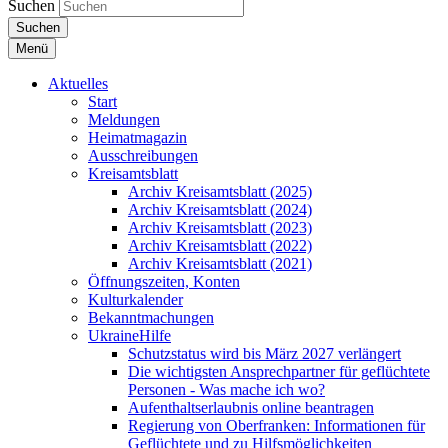
Suchen
Suchen
Menü
Aktuelles
Start
Meldungen
Heimatmagazin
Ausschreibungen
Kreisamtsblatt
Archiv Kreisamtsblatt (2025)
Archiv Kreisamtsblatt (2024)
Archiv Kreisamtsblatt (2023)
Archiv Kreisamtsblatt (2022)
Archiv Kreisamtsblatt (2021)
Öffnungszeiten, Konten
Kulturkalender
Bekanntmachungen
UkraineHilfe
Schutzstatus wird bis März 2027 verlängert
Die wichtigsten Ansprechpartner für geflüchtete
Personen - Was mache ich wo?
Aufenthaltserlaubnis online beantragen
Regierung von Oberfranken: Informationen für
Geflüchtete und zu Hilfsmöglichkeiten