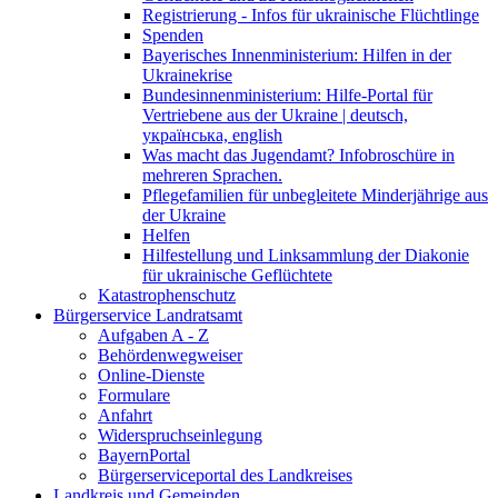
Registrierung - Infos für ukrainische Flüchtlinge
Spenden
Bayerisches Innenministerium: Hilfen in der
Ukrainekrise
Bundesinnenministerium: Hilfe-Portal für
Vertriebene aus der Ukraine | deutsch,
українська, english
Was macht das Jugendamt? Infobroschüre in
mehreren Sprachen.
Pflegefamilien für unbegleitete Minderjährige aus
der Ukraine
Helfen
Hilfestellung und Linksammlung der Diakonie
für ukrainische Geflüchtete
Katastrophenschutz
Bürgerservice Landratsamt
Aufgaben A - Z
Behördenwegweiser
Online-Dienste
Formulare
Anfahrt
Widerspruchseinlegung
BayernPortal
Bürgerserviceportal des Landkreises
Landkreis und Gemeinden