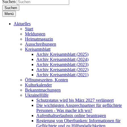
Suchen
Suchen
Menü
Aktuelles
Start
Meldungen
Heimatmagazin
Ausschreibungen
Kreisamtsblatt
Archiv Kreisamtsblatt (2025)
Archiv Kreisamtsblatt (2024)
Archiv Kreisamtsblatt (2023)
Archiv Kreisamtsblatt (2022)
Archiv Kreisamtsblatt (2021)
Öffnungszeiten, Konten
Kulturkalender
Bekanntmachungen
UkraineHilfe
Schutzstatus wird bis März 2027 verlängert
Die wichtigsten Ansprechpartner für geflüchtete
Personen - Was mache ich wo?
Aufenthaltserlaubnis online beantragen
Regierung von Oberfranken: Informationen für
Geflüchtete und zu Hilfsmöglichkeiten