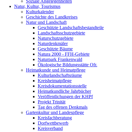
Soziale Angelegenheiten
Natur, Kultur, Tourismus
Kulturkalender
Geschichte des Landkreises
Natur und Landschaft
Geschützte Landschaftsbestandteile
Landschaftsschutzgebiete
Naturschutzgebiete
Naturdenkmäler
Geschützte Bäume
Natura 2000 - FFH-Gebiete
Naturpark Frankenwald
Ökologische Bildungsstätte Ofr.
Heimatkunde und Heimatpflege
Kulturlandschaftsräume
Kreisheimatpflege
Kreisdokumentationsstelle
Heimatkundliche Jahrbücher
Veröffentlichungen der KHPf
Projekt Trinität
Tag des offenen Denkmals
Gartenkultur und Landespflege
Kreisfachberatung
Dorfwettbewerb
Kreisverband