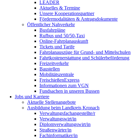
LEADER
Aktuelles & Termine
Unsere Kooperationspartner
Fördermodalitäten & Antragsdokumente
Öffentlicher Nahverkehr
Busfahrpläne
Rufbus und 50/50-Taxi
Online-Fahrplanauskunft
Tickets und Tarife
Fahrplanauszüge für Grund- und Mittelschulen
Fahrtkostenerstattung und Schülerbeförderung
Freizeitverkehr
Baustellen
Mobilitätszentrale
FreischießenExpress
Informationen zum VGN
Fundsachen in unseren Bussen
Jobs und Karriere
Aktuelle Stellenangebote
Ausbildung beim Landkreis Kronach
Verwaltungsfachangestellte/r
Verwaltungswirt/in
Diplomverwaltungswirt/in
Straßenwärter/in
Fachinformatiker/in