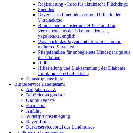
Registrierung - Infos für ukrainische Flüchtlinge
Spenden
Bayerisches Innenministerium: Hilfen in der
Ukrainekrise
Bundesinnenministerium: Hilfe-Portal für
Vertriebene aus der Ukraine | deutsch,
українська, english
Was macht das Jugendamt? Infobroschüre in
mehreren Sprachen.
Pflegefamilien für unbegleitete Minderjährige aus
der Ukraine
Helfen
Hilfestellung und Linksammlung der Diakonie
für ukrainische Geflüchtete
Katastrophenschutz
Bürgerservice Landratsamt
Aufgaben A - Z
Behördenwegweiser
Online-Dienste
Formulare
Anfahrt
Widerspruchseinlegung
BayernPortal
Bürgerserviceportal des Landkreises
Landkreis und Gemeinden