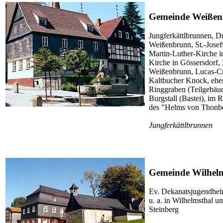
Gemeinde Weiße
Jungferkättlbrunnen, Dr
Weißenbrunn, St.-Josef
Martin-Luther-Kirche 
Kirche in Gössersdorf,
Weißenbrunn, Lucas-C
Kaltbucher Knock, ehe
Ringgraben (Teilgebäu
Burgstall (Bastei), im 
des "Helms von Thonb
Jungferkättlbrunnen
Gemeinde Wilhelm
Ev. Dekanatsjugendheim
u. a. in Wilhelmsthal u
Steinberg