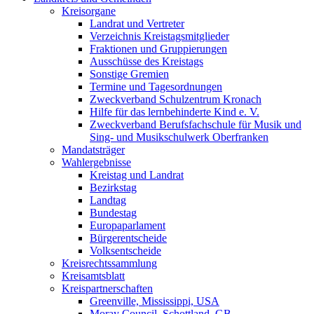
Kreisorgane
Landrat und Vertreter
Verzeichnis Kreistagsmitglieder
Fraktionen und Gruppierungen
Ausschüsse des Kreistags
Sonstige Gremien
Termine und Tagesordnungen
Zweckverband Schulzentrum Kronach
Hilfe für das lernbehinderte Kind e. V.
Zweckverband Berufsfachschule für Musik und
Sing- und Musikschulwerk Oberfranken
Mandatsträger
Wahlergebnisse
Kreistag und Landrat
Bezirkstag
Landtag
Bundestag
Europaparlament
Bürgerentscheide
Volksentscheide
Kreisrechtssammlung
Kreisamtsblatt
Kreispartnerschaften
Greenville, Mississippi, USA
Moray Council, Schottland, GB