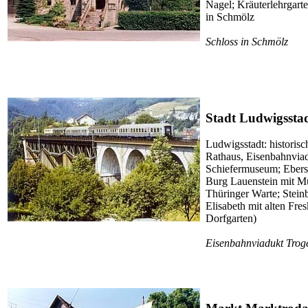
Nagel; Kräuterlehrgart
in Schmölz
Schloss in Schmölz
Stadt Ludwigssta
Ludwigsstadt: historisc
Rathaus, Eisenbahnviad
Schiefermuseum; Ebersd
Burg Lauenstein mit M
Thüringer Warte; Stein
Elisabeth mit alten Fre
Dorfgarten)
Eisenbahnviadukt Tro