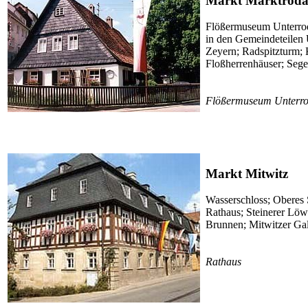
Markt Marktrod
Flößermuseum Unterrod
in den Gemeindeteilen 
Zeyern; Radspitzturm; 
Floßherrenhäuser; Sege
Flößermuseum Unterr
Markt Mitwitz
Wasserschloss; Oberes 
Rathaus; Steinerer Löw
Brunnen; Mitwitzer Ga
Rathaus