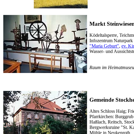
Markt Steinwiese
Ködeltalsperre, Teic
Infozentrum Naturpark
"Maria Geburt"
,
ev. Ki
Wasser- und Aussichts
Raum im Heimatmuse
Gemeinde Stockh
Altes Schloss Haig; Fr
Pfarrkirchen: Burggrub 
Haßlach, Reitsch, Stoc
Bergwerksruine "St. Ka
Mühle in Neukenroth