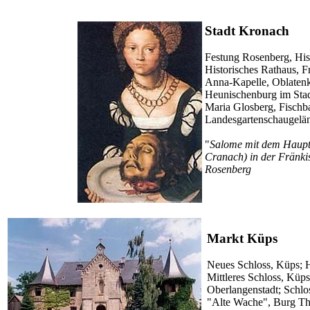
Stadt Kronach
Festung Rosenberg, Hist
Historisches Rathaus, Fr
Anna-Kapelle, Oblatenk
Heunischenburg im Stadt
Maria Glosberg, Fischb
Landesgartenschaugeländ
"
Salome mit dem Haupt
Cranach) in der Fränki
Rosenberg
Markt Küps
Neues Schloss, Küps; 
Mittleres Schloss, Küps
Oberlangenstadt; Schlo
"Alte Wache", Burg The