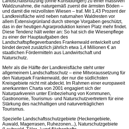
Landschaftsnutzung (ohne Kunstdünger!) zu einer massiven
Waldzunahme, die naturgemäß zuerst die ärmsten Böden –
und damit die reizvollsten Wiesen – traf. Mit 1,43 Prozent der
Landkreisfläche wird neben naturnahen Waldresten vor
allem Extensivgrünland durch strenge Vorgaben geschützt,
das in der heutigen Agrarproduktion keinen Platz mehr findet.
Diese Tendenz hält weiter an: So hat sich die Wiesenpflege
zu einer der Hauptaufgaben des
Landschaftspflegeverbandes Frankenwald entwickelt und
bindet derzeit zusätzlich jährlich etwa 1,4 Millionen € an
staatlichen Fördermitteln aus Landwirtschaft und
Naturschutz.
Mehr als die Hälfte der Landkreisfläche steht unter
allgemeinem Landschaftsschutz – eine Mitvoraussetzung für
den Naturpark Frankenwald, der nur die südlichsten
Kreisgebiete nicht mit abdeckt. Im Rahmen einer europaweit
anerkannten Charta von 2001 engagiert sich der
Naturparkverein unter Einbeziehung von Kommunen,
Gastronomie, Tourismus- und Naturschutzvertretern für eine
Stärkung des nachhaltigen und naturverträglichen
Tourismus.
Spezielle Landschaftsschutzgebiete (Heckengebiete,
Auwald, Magerrasen, Ruhezonen...), Naturschutzgebiete