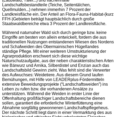
(Laubwald, Täler...) und flächenhafte
Landschaftsbestandteile (Teiche, Seitentälchen,
Quellmulden...) nehmen immerhin 7 Prozent der
Landkreisfläche ein. Der Anteil an Flora-Fauna-Habitat-(kurz
FFH-)Gebieten beträgt hauptsächlich durch große
Staatswaldbereiche etwa 3 Prozent der Landkreisfläche.
Während naturnaher Wald sich durch geringe bzw. keine
Eingriffe am besten von allein entwickelt, fordern die aus
traditionellen Nutzungen entstandenen Wiesen des Nordens
und Schafweiden des Obermainischen Hügellandes
ständige Pflege. Mit einer weiteren Umstrukturierung der
Agrarproduktion erschwert sich diese wichtige
Naturschutzaufgabe, aus der neben charakteristischen Arten
wie Bärwurz und Arnika, Silberdistel und Enzian auch das
Landschaftsbild Gewinn zieht. Was fehlt sind die Verwerter
des Aufwuchses: Weidetiere. Aus diesem Grund laufen
Bemühungen, mit Hilfe von LEADERplus-Fördermitteln
extensive Beweidungsprojekte (“Landschaftsweiden”) ins
Leben zu rufen bzw. die vorhandenen Ansätze zu
unterstützen. Während die Weiden in erster Linie der
Offenhaltung großflächiger Landschaftsbereiche dienen
sollen, garantiert die erforderliche Winterfütterung eine
Abnahme sorgfältig gewonnenen Landschaftspflegeheus.
Der nächste Schritt liegt dann in einer Vermarktung des aus