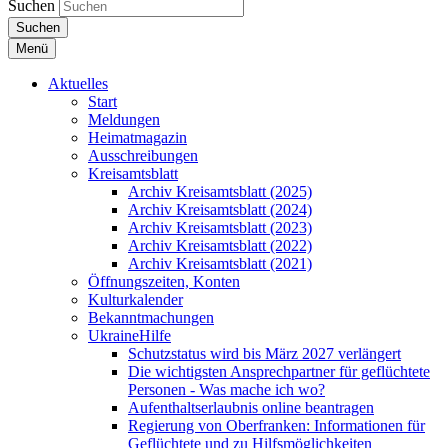
Suchen
Suchen
Menü
Aktuelles
Start
Meldungen
Heimatmagazin
Ausschreibungen
Kreisamtsblatt
Archiv Kreisamtsblatt (2025)
Archiv Kreisamtsblatt (2024)
Archiv Kreisamtsblatt (2023)
Archiv Kreisamtsblatt (2022)
Archiv Kreisamtsblatt (2021)
Öffnungszeiten, Konten
Kulturkalender
Bekanntmachungen
UkraineHilfe
Schutzstatus wird bis März 2027 verlängert
Die wichtigsten Ansprechpartner für geflüchtete
Personen - Was mache ich wo?
Aufenthaltserlaubnis online beantragen
Regierung von Oberfranken: Informationen für
Geflüchtete und zu Hilfsmöglichkeiten