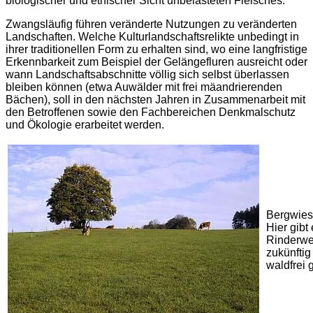
biologischer und ethischer Sicht unbelasteten Fleisches.
Zwangsläufig führen veränderte Nutzungen zu veränderten
Landschaften. Welche Kulturlandschaftsrelikte unbedingt in
ihrer traditionellen Form zu erhalten sind, wo eine langfristige
Erkennbarkeit zum Beispiel der Gelängefluren ausreicht oder
wann Landschaftsabschnitte völlig sich selbst überlassen
bleiben können (etwa Auwälder mit frei mäandrierenden
Bächen), soll in den nächsten Jahren in Zusammenarbeit mit
den Betroffenen sowie den Fachbereichen Denkmalschutz
und Ökologie erarbeitet werden.
Bergwiese
Hier gibt 
Rinderwei
zukünftig
waldfrei