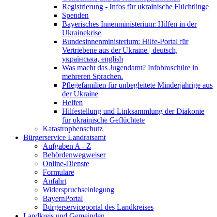
Registrierung - Infos für ukrainische Flüchtlinge
Spenden
Bayerisches Innenministerium: Hilfen in der
Ukrainekrise
Bundesinnenministerium: Hilfe-Portal für
Vertriebene aus der Ukraine | deutsch,
українська, english
Was macht das Jugendamt? Infobroschüre in
mehreren Sprachen.
Pflegefamilien für unbegleitete Minderjährige aus
der Ukraine
Helfen
Hilfestellung und Linksammlung der Diakonie
für ukrainische Geflüchtete
Katastrophenschutz
Bürgerservice Landratsamt
Aufgaben A - Z
Behördenwegweiser
Online-Dienste
Formulare
Anfahrt
Widerspruchseinlegung
BayernPortal
Bürgerserviceportal des Landkreises
Landkreis und Gemeinden