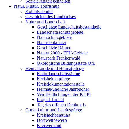
Soziale Angelegenheiten
Natur, Kultur, Tourismus
Kulturkalender
Geschichte des Landkreises
Natur und Landschaft
Geschützte Landschaftsbestandteile
Landschaftsschutzgebiete
Naturschutzgebiete
Naturdenkmäler
Geschützte Bäume
Natura 2000 - FFH-Gebiete
Naturpark Frankenwald
Ökologische Bildungsstätte Ofr.
Heimatkunde und Heimatpflege
Kulturlandschaftsräume
Kreisheimatpflege
Kreisdokumentationsstelle
Heimatkundliche Jahrbücher
Veröffentlichungen der KHPf
Projekt Trinität
Tag des offenen Denkmals
Gartenkultur und Landespflege
Kreisfachberatung
Dorfwettbewerb
Kreisverband