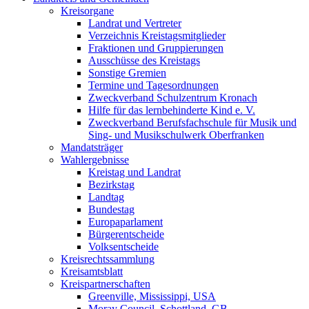
Kreisorgane
Landrat und Vertreter
Verzeichnis Kreistagsmitglieder
Fraktionen und Gruppierungen
Ausschüsse des Kreistags
Sonstige Gremien
Termine und Tagesordnungen
Zweckverband Schulzentrum Kronach
Hilfe für das lernbehinderte Kind e. V.
Zweckverband Berufsfachschule für Musik und
Sing- und Musikschulwerk Oberfranken
Mandatsträger
Wahlergebnisse
Kreistag und Landrat
Bezirkstag
Landtag
Bundestag
Europaparlament
Bürgerentscheide
Volksentscheide
Kreisrechtssammlung
Kreisamtsblatt
Kreispartnerschaften
Greenville, Mississippi, USA
Moray Council, Schottland, GB