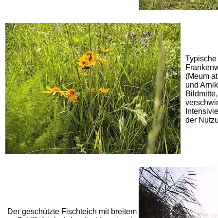
Typische 
Frankenw
(Meum ath
und Arnik
Bildmitte
verschwi
Intensivi
der Nutz
Der geschützte Fischteich mit breitem