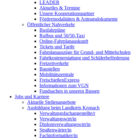
LEADER
Aktuelles & Termine
Unsere Kooperationspartner
Fördermodalitäten & Antragsdokumente
Öffentlicher Nahverkehr
Busfahrpläne
Rufbus und 50/50-Taxi
Online-Fahrplanauskunft
Tickets und Tarife
Fahrplanauszüge für Grund- und Mittelschulen
Fahrtkostenerstattung und Schülerbeförderung
Freizeitverkehr
Baustellen
Mobilitätszentrale
FreischießenExpress
Informationen zum VGN
Fundsachen in unseren Bussen
Jobs und Karriere
Aktuelle Stellenangebote
Ausbildung beim Landkreis Kronach
Verwaltungsfachangestellte/r
Verwaltungswirt/in
Diplomverwaltungswirt/in
Straßenwärter/in
Fachinformatiker/in