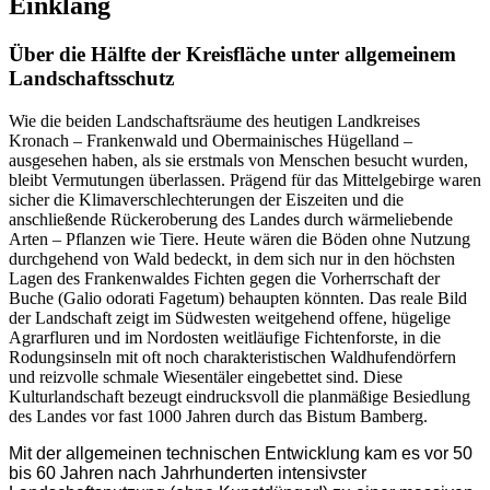
Einklang
Über die Hälfte der Kreisfläche unter allgemeinem
Landschaftsschutz
Wie die beiden Landschaftsräume des heutigen Landkreises
Kronach – Frankenwald und Obermainisches Hügelland –
ausgesehen haben, als sie erstmals von Menschen besucht wurden,
bleibt Vermutungen überlassen. Prägend für das Mittelgebirge waren
sicher die Klimaverschlechterungen der Eiszeiten und die
anschließende Rückeroberung des Landes durch wärmeliebende
Arten – Pflanzen wie Tiere. Heute wären die Böden ohne Nutzung
durchgehend von Wald bedeckt, in dem sich nur in den höchsten
Lagen des Frankenwaldes Fichten gegen die Vorherrschaft der
Buche (Galio odorati Fagetum) behaupten könnten. Das reale Bild
der Landschaft zeigt im Südwesten weitgehend offene, hügelige
Agrarfluren und im Nordosten weitläufige Fichtenforste, in die
Rodungsinseln mit oft noch charakteristischen Waldhufendörfern
und reizvolle schmale Wiesentäler eingebettet sind. Diese
Kulturlandschaft bezeugt eindrucksvoll die planmäßige Besiedlung
des Landes vor fast 1000 Jahren durch das Bistum Bamberg.
Mit der allgemeinen technischen Entwicklung kam es vor 50
bis 60 Jahren nach Jahrhunderten intensivster