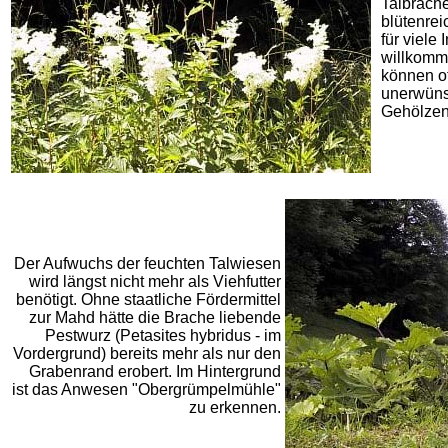
Talbrachen
blütenrei
für viele
willkomm
können of
unerwüns
Gehölzen
Der Aufwuchs der feuchten Talwiesen
wird längst nicht mehr als Viehfutter
benötigt. Ohne staatliche Fördermittel
zur Mahd hätte die Brache liebende
Pestwurz (Petasites hybridus - im
Vordergrund) bereits mehr als nur den
Grabenrand erobert. Im Hintergrund
ist das Anwesen "Obergrümpelmühle"
zu erkennen.