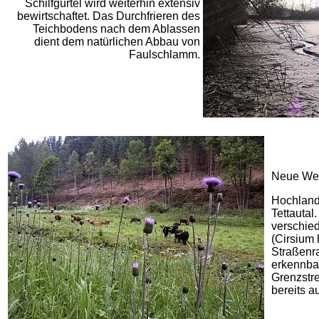
Schilfgürtel wird weiterhin extensiv
bewirtschaftet. Das Durchfrieren des
Teichbodens nach dem Ablassen
dient dem natürlichen Abbau von
Faulschlamm.
Neue Weg
Hochland
Tettautal
verschied
(Cirsium
Straßenr
erkennbar
Grenzstre
bereits a