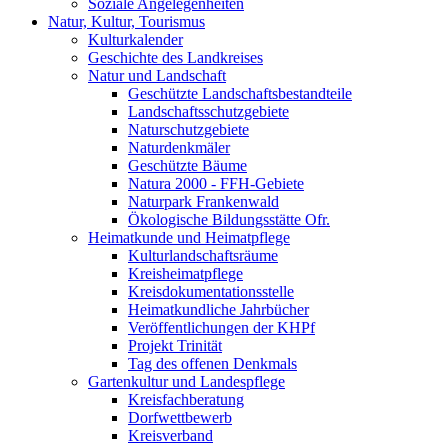
Soziale Angelegenheiten
Natur, Kultur, Tourismus
Kulturkalender
Geschichte des Landkreises
Natur und Landschaft
Geschützte Landschaftsbestandteile
Landschaftsschutzgebiete
Naturschutzgebiete
Naturdenkmäler
Geschützte Bäume
Natura 2000 - FFH-Gebiete
Naturpark Frankenwald
Ökologische Bildungsstätte Ofr.
Heimatkunde und Heimatpflege
Kulturlandschaftsräume
Kreisheimatpflege
Kreisdokumentationsstelle
Heimatkundliche Jahrbücher
Veröffentlichungen der KHPf
Projekt Trinität
Tag des offenen Denkmals
Gartenkultur und Landespflege
Kreisfachberatung
Dorfwettbewerb
Kreisverband