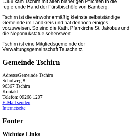
1388 kam Tschirn mit allen bisherigen Pflichten in die
regierende Hand der Fürstbischöfe von Bamberg.
Tschirn ist die einwohnermäßig kleinste selbstständige
Gemeinde im Landkreis und hat dennoch einiges
vorzuweisen. So sind die Kath. Pfarrkirche St. Jakobus und
die Nepomukstatue sehenswert.
Tschirn ist eine Mitgliedsgemeinde der
Verwaltungsgemeinschaft Teuschnitz.
Gemeinde Tschirn
Adresse
Gemeinde Tschirn
Schulweg 8
96367
Tschirn
Kontakt
Telefon:
09268 1207
E-Mail senden
Internetseite
Footer
Wichtige Links