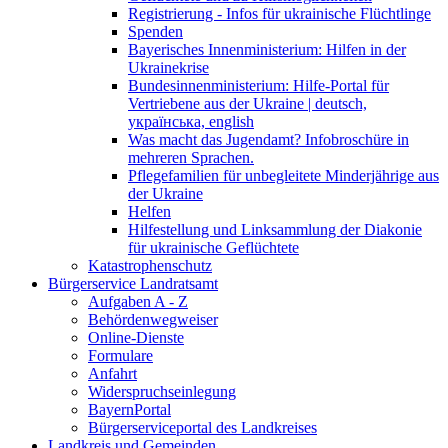
Registrierung - Infos für ukrainische Flüchtlinge
Spenden
Bayerisches Innenministerium: Hilfen in der
Ukrainekrise
Bundesinnenministerium: Hilfe-Portal für
Vertriebene aus der Ukraine | deutsch,
українська, english
Was macht das Jugendamt? Infobroschüre in
mehreren Sprachen.
Pflegefamilien für unbegleitete Minderjährige aus
der Ukraine
Helfen
Hilfestellung und Linksammlung der Diakonie
für ukrainische Geflüchtete
Katastrophenschutz
Bürgerservice Landratsamt
Aufgaben A - Z
Behördenwegweiser
Online-Dienste
Formulare
Anfahrt
Widerspruchseinlegung
BayernPortal
Bürgerserviceportal des Landkreises
Landkreis und Gemeinden