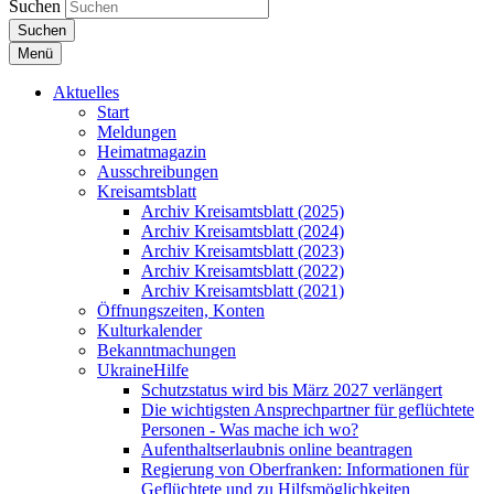
Suchen
Suchen
Menü
Aktuelles
Start
Meldungen
Heimatmagazin
Ausschreibungen
Kreisamtsblatt
Archiv Kreisamtsblatt (2025)
Archiv Kreisamtsblatt (2024)
Archiv Kreisamtsblatt (2023)
Archiv Kreisamtsblatt (2022)
Archiv Kreisamtsblatt (2021)
Öffnungszeiten, Konten
Kulturkalender
Bekanntmachungen
UkraineHilfe
Schutzstatus wird bis März 2027 verlängert
Die wichtigsten Ansprechpartner für geflüchtete
Personen - Was mache ich wo?
Aufenthaltserlaubnis online beantragen
Regierung von Oberfranken: Informationen für
Geflüchtete und zu Hilfsmöglichkeiten