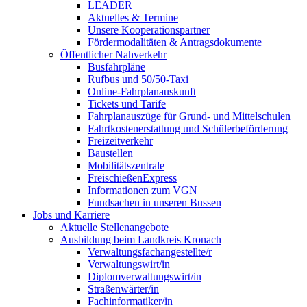
LEADER
Aktuelles & Termine
Unsere Kooperationspartner
Fördermodalitäten & Antragsdokumente
Öffentlicher Nahverkehr
Busfahrpläne
Rufbus und 50/50-Taxi
Online-Fahrplanauskunft
Tickets und Tarife
Fahrplanauszüge für Grund- und Mittelschulen
Fahrtkostenerstattung und Schülerbeförderung
Freizeitverkehr
Baustellen
Mobilitätszentrale
FreischießenExpress
Informationen zum VGN
Fundsachen in unseren Bussen
Jobs und Karriere
Aktuelle Stellenangebote
Ausbildung beim Landkreis Kronach
Verwaltungsfachangestellte/r
Verwaltungswirt/in
Diplomverwaltungswirt/in
Straßenwärter/in
Fachinformatiker/in