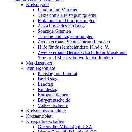
Kreisorgane
Landrat und Vertreter
Verzeichnis Kreistagsmitglieder
Fraktionen und Gruppierungen
Ausschüsse des Kreistags
Sonstige Gremien
Termine und Tagesordnungen
Zweckverband Schulzentrum Kronach
Hilfe für das lernbehinderte Kind e. V.
Zweckverband Berufsfachschule für Musik und
Sing- und Musikschulwerk Oberfranken
Mandatsträger
Wahlergebnisse
Kreistag und Landrat
Bezirkstag
Landtag
Bundestag
Europaparlament
Bürgerentscheide
Volksentscheide
Kreisrechtssammlung
Kreisamtsblatt
Kreispartnerschaften
Greenville, Mississippi, USA
Moray Council, Schottland, GB