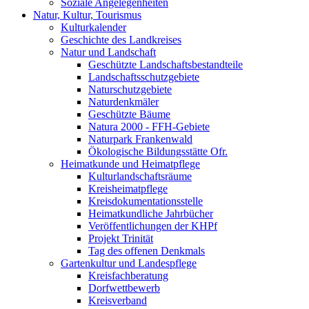
Soziale Angelegenheiten
Natur, Kultur, Tourismus
Kulturkalender
Geschichte des Landkreises
Natur und Landschaft
Geschützte Landschaftsbestandteile
Landschaftsschutzgebiete
Naturschutzgebiete
Naturdenkmäler
Geschützte Bäume
Natura 2000 - FFH-Gebiete
Naturpark Frankenwald
Ökologische Bildungsstätte Ofr.
Heimatkunde und Heimatpflege
Kulturlandschaftsräume
Kreisheimatpflege
Kreisdokumentationsstelle
Heimatkundliche Jahrbücher
Veröffentlichungen der KHPf
Projekt Trinität
Tag des offenen Denkmals
Gartenkultur und Landespflege
Kreisfachberatung
Dorfwettbewerb
Kreisverband