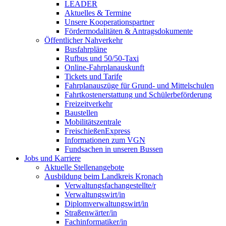
LEADER
Aktuelles & Termine
Unsere Kooperationspartner
Fördermodalitäten & Antragsdokumente
Öffentlicher Nahverkehr
Busfahrpläne
Rufbus und 50/50-Taxi
Online-Fahrplanauskunft
Tickets und Tarife
Fahrplanauszüge für Grund- und Mittelschulen
Fahrtkostenerstattung und Schülerbeförderung
Freizeitverkehr
Baustellen
Mobilitätszentrale
FreischießenExpress
Informationen zum VGN
Fundsachen in unseren Bussen
Jobs und Karriere
Aktuelle Stellenangebote
Ausbildung beim Landkreis Kronach
Verwaltungsfachangestellte/r
Verwaltungswirt/in
Diplomverwaltungswirt/in
Straßenwärter/in
Fachinformatiker/in