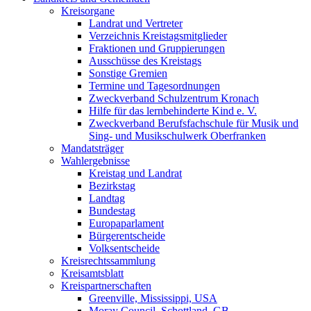
Kreisorgane
Landrat und Vertreter
Verzeichnis Kreistagsmitglieder
Fraktionen und Gruppierungen
Ausschüsse des Kreistags
Sonstige Gremien
Termine und Tagesordnungen
Zweckverband Schulzentrum Kronach
Hilfe für das lernbehinderte Kind e. V.
Zweckverband Berufsfachschule für Musik und
Sing- und Musikschulwerk Oberfranken
Mandatsträger
Wahlergebnisse
Kreistag und Landrat
Bezirkstag
Landtag
Bundestag
Europaparlament
Bürgerentscheide
Volksentscheide
Kreisrechtssammlung
Kreisamtsblatt
Kreispartnerschaften
Greenville, Mississippi, USA
Moray Council, Schottland, GB