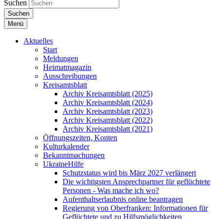
Suchen
Suchen
Menü
Aktuelles
Start
Meldungen
Heimatmagazin
Ausschreibungen
Kreisamtsblatt
Archiv Kreisamtsblatt (2025)
Archiv Kreisamtsblatt (2024)
Archiv Kreisamtsblatt (2023)
Archiv Kreisamtsblatt (2022)
Archiv Kreisamtsblatt (2021)
Öffnungszeiten, Konten
Kulturkalender
Bekanntmachungen
UkraineHilfe
Schutzstatus wird bis März 2027 verlängert
Die wichtigsten Ansprechpartner für geflüchtete
Personen - Was mache ich wo?
Aufenthaltserlaubnis online beantragen
Regierung von Oberfranken: Informationen für
Geflüchtete und zu Hilfsmöglichkeiten