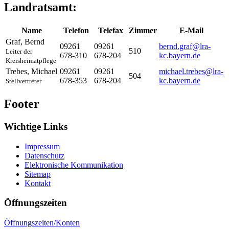
Landratsamt:
Name
Telefon
Telefax
Zimmer
E-Mail
Graf
,
Bernd
09261
09261
bernd.graf@lra-
510
Leiter der
678-310
678-204
kc.bayern.de
Kreisheimatpflege
Trebes
,
Michael
09261
09261
michael.trebes@lra-
504
678-353
678-204
kc.bayern.de
Stellvertreter
Footer
Wichtige Links
Impressum
Datenschutz
Elektronische Kommunikation
Sitemap
Kontakt
Öffnungszeiten
Öffnungszeiten/Konten