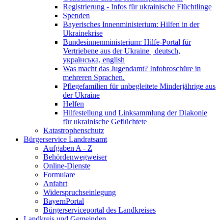
Registrierung - Infos für ukrainische Flüchtlinge
Spenden
Bayerisches Innenministerium: Hilfen in der
Ukrainekrise
Bundesinnenministerium: Hilfe-Portal für
Vertriebene aus der Ukraine | deutsch,
українська, english
Was macht das Jugendamt? Infobroschüre in
mehreren Sprachen.
Pflegefamilien für unbegleitete Minderjährige aus
der Ukraine
Helfen
Hilfestellung und Linksammlung der Diakonie
für ukrainische Geflüchtete
Katastrophenschutz
Bürgerservice Landratsamt
Aufgaben A - Z
Behördenwegweiser
Online-Dienste
Formulare
Anfahrt
Widerspruchseinlegung
BayernPortal
Bürgerserviceportal des Landkreises
Landkreis und Gemeinden