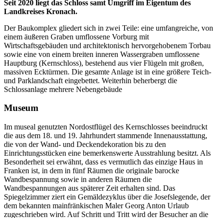
Seit 2020 liegt das Schloss samt Umgriff im Eigentum des
Landkreises Kronach.
Der Baukomplex gliedert sich in zwei Teile: eine umfangreiche, von
einem äußeren Graben umflossene Vorburg mit
Wirtschaftsgebäuden und architektonisch hervorgehobenem Torbau
sowie eine von einem breiten inneren Wassergraben umflossene
Hauptburg (Kernschloss), bestehend aus vier Flügeln mit großen,
massiven Ecktürmen. Die gesamte Anlage ist in eine größere Teich-
und Parklandschaft eingebettet. Weiterhin beherbergt die
Schlossanlage mehrere Nebengebäude
Museum
Im museal genutzten Nordostflügel des Kernschlosses beeindruckt
die aus dem 18. und 19. Jahrhundert stammende Innenausstattung,
die von der Wand- und Deckendekoration bis zu den
Einrichtungsstücken eine bemerkenswerte Ausstrahlung besitzt. Als
Besonderheit sei erwähnt, dass es vermutlich das einzige Haus in
Franken ist, in dem in fünf Räumen die originale barocke
Wandbespannung sowie in anderen Räumen die
Wandbespannungen aus späterer Zeit erhalten sind. Das
Spiegelzimmer ziert ein Gemäldezyklus über die Josefslegende, der
dem bekannten mainfränkischen Maler Georg Anton Urlaub
zugeschrieben wird. Auf Schritt und Tritt wird der Besucher an die