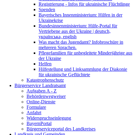
Registrierung - Infos für ukrainische Flüchtlinge
Spenden
Bayerisches Innenministerium: Hilfen in der
Ukrainekrise
Bundesinnenministerium: Hilfe-Portal für
Vertriebene aus der Ukraine | deutsch,
українська, english
Was macht das Jugendamt? Infobroschüre in
mehreren Sprachen.
Pflegefamilien für unbegleitete Minderjährige aus
der Ukraine
Helfen
Hilfestellung und Linksammlung der Diakonie
für ukrainische Geflüchtete
Katastrophenschutz
Bürgerservice Landratsamt
Aufgaben A - Z
Behördenwegweiser
Online-Dienste
Formulare
Anfahrt
Widerspruchseinlegung
BayernPortal
Bürgerserviceportal des Landkreises
Landkreis und Gemeinden