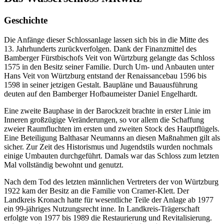
Geschichte
Die Anfänge dieser Schlossanlage lassen sich bis in die Mitte des
13. Jahrhunderts zurückverfolgen. Dank der Finanzmittel des
Bamberger Fürstbischofs Veit von Würtzburg gelangte das Schloss
1575 in den Besitz seiner Familie. Durch Um- und Anbauten unter
Hans Veit von Würtzburg entstand der Renaissancebau 1596 bis
1598 in seiner jetzigen Gestalt. Baupläne und Bauausführung
deuten auf den Bamberger Hofbaumeister Daniel Engelhardt.
Eine zweite Bauphase in der Barockzeit brachte in erster Linie im
Inneren großzügige Veränderungen, so vor allem die Schaffung
zweier Raumfluchten im ersten und zweiten Stock des Hauptflügels.
Eine Beteiligung Balthasar Neumanns an diesen Maßnahmen gilt als
sicher. Zur Zeit des Historismus und Jugendstils wurden nochmals
einige Umbauten durchgeführt. Damals war das Schloss zum letzten
Mal vollständig bewohnt und genutzt.
Nach dem Tod des letzten männlichen Vertreters der von Würtzburg
1922 kam der Besitz an die Familie von Cramer-Klett. Der
Landkreis Kronach hatte für wesentliche Teile der Anlage ab 1977
ein 99-jähriges Nutzungsrecht inne. In Landkreis-Trägerschaft
erfolgte von 1977 bis 1989 die Restaurierung und Revitalisierung.