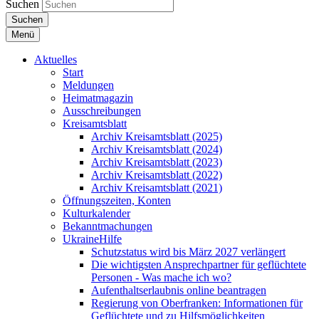
Suchen
Suchen
Menü
Aktuelles
Start
Meldungen
Heimatmagazin
Ausschreibungen
Kreisamtsblatt
Archiv Kreisamtsblatt (2025)
Archiv Kreisamtsblatt (2024)
Archiv Kreisamtsblatt (2023)
Archiv Kreisamtsblatt (2022)
Archiv Kreisamtsblatt (2021)
Öffnungszeiten, Konten
Kulturkalender
Bekanntmachungen
UkraineHilfe
Schutzstatus wird bis März 2027 verlängert
Die wichtigsten Ansprechpartner für geflüchtete
Personen - Was mache ich wo?
Aufenthaltserlaubnis online beantragen
Regierung von Oberfranken: Informationen für
Geflüchtete und zu Hilfsmöglichkeiten