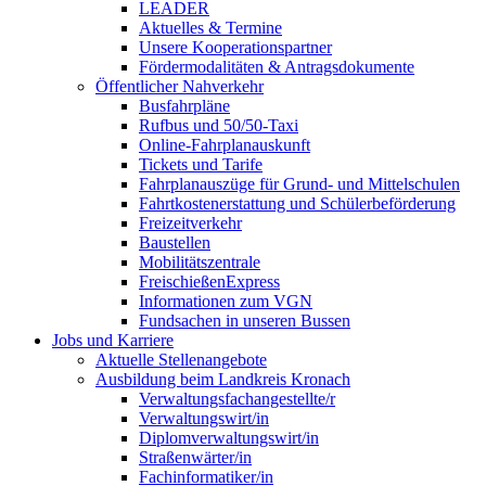
LEADER
Aktuelles & Termine
Unsere Kooperationspartner
Fördermodalitäten & Antragsdokumente
Öffentlicher Nahverkehr
Busfahrpläne
Rufbus und 50/50-Taxi
Online-Fahrplanauskunft
Tickets und Tarife
Fahrplanauszüge für Grund- und Mittelschulen
Fahrtkostenerstattung und Schülerbeförderung
Freizeitverkehr
Baustellen
Mobilitätszentrale
FreischießenExpress
Informationen zum VGN
Fundsachen in unseren Bussen
Jobs und Karriere
Aktuelle Stellenangebote
Ausbildung beim Landkreis Kronach
Verwaltungsfachangestellte/r
Verwaltungswirt/in
Diplomverwaltungswirt/in
Straßenwärter/in
Fachinformatiker/in