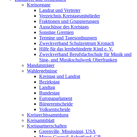
Kreisorgane
Landrat und Vertreter
Verzeichnis Kreistagsmitglieder
Fraktionen und Gruppierungen
Ausschüsse des Kreistags
Sonstige Gremien
Termine und Tagesordnungen
Zweckverband Schulzentrum Kronach
Hilfe für das lernbehinderte Kind e. V.
Zweckverband Berufsfachschule für Musik und
Sing- und Musikschulwerk Oberfranken
Mandatsträger
Wahlergebnisse
Kreistag und Landrat
Bezirkstag
Landtag
Bundestag
Europaparlament
Bürgerentscheide
Volksentscheide
Kreisrechtssammlung
Kreisamtsblatt
Kreispartnerschaften
Greenville, Mississippi, USA
Moray Council, Schottland, GB