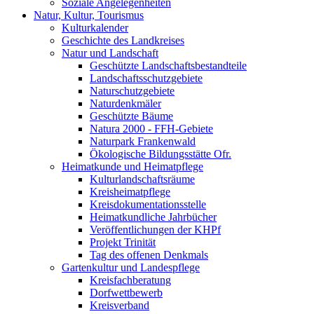
Soziale Angelegenheiten
Natur, Kultur, Tourismus
Kulturkalender
Geschichte des Landkreises
Natur und Landschaft
Geschützte Landschaftsbestandteile
Landschaftsschutzgebiete
Naturschutzgebiete
Naturdenkmäler
Geschützte Bäume
Natura 2000 - FFH-Gebiete
Naturpark Frankenwald
Ökologische Bildungsstätte Ofr.
Heimatkunde und Heimatpflege
Kulturlandschaftsräume
Kreisheimatpflege
Kreisdokumentationsstelle
Heimatkundliche Jahrbücher
Veröffentlichungen der KHPf
Projekt Trinität
Tag des offenen Denkmals
Gartenkultur und Landespflege
Kreisfachberatung
Dorfwettbewerb
Kreisverband