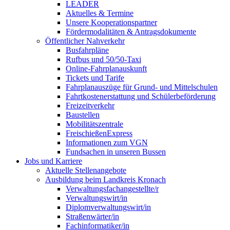
LEADER
Aktuelles & Termine
Unsere Kooperationspartner
Fördermodalitäten & Antragsdokumente
Öffentlicher Nahverkehr
Busfahrpläne
Rufbus und 50/50-Taxi
Online-Fahrplanauskunft
Tickets und Tarife
Fahrplanauszüge für Grund- und Mittelschulen
Fahrtkostenerstattung und Schülerbeförderung
Freizeitverkehr
Baustellen
Mobilitätszentrale
FreischießenExpress
Informationen zum VGN
Fundsachen in unseren Bussen
Jobs und Karriere
Aktuelle Stellenangebote
Ausbildung beim Landkreis Kronach
Verwaltungsfachangestellte/r
Verwaltungswirt/in
Diplomverwaltungswirt/in
Straßenwärter/in
Fachinformatiker/in