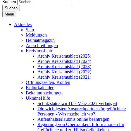
Suchen
Suchen
Menü
Aktuelles
Start
Meldungen
Heimatmagazin
Ausschreibungen
Kreisamtsblatt
Archiv Kreisamtsblatt (2025)
Archiv Kreisamtsblatt (2024)
Archiv Kreisamtsblatt (2023)
Archiv Kreisamtsblatt (2022)
Archiv Kreisamtsblatt (2021)
Öffnungszeiten, Konten
Kulturkalender
Bekanntmachungen
UkraineHilfe
Schutzstatus wird bis März 2027 verlängert
Die wichtigsten Ansprechpartner für geflüchtete
Personen - Was mache ich wo?
Aufenthaltserlaubnis online beantragen
Regierung von Oberfranken: Informationen für
Geflüchtete und zu Hilfsmöglichkeiten