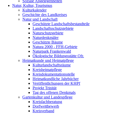
Soziale Angelegenheiten
Natur, Kultur, Tourismus
Kulturkalender
Geschichte des Landkreises
Natur und Landschaft
Geschützte Landschaftsbestandteile
Landschaftsschutzgebiete
Naturschutzgebiete
Naturdenkmäler
Geschützte Bäume
Natura 2000 - FFH-Gebiete
Naturpark Frankenwald
Ökologische Bildungsstätte Ofr.
Heimatkunde und Heimatpflege
Kulturlandschaftsräume
Kreisheimatpflege
Kreisdokumentationsstelle
Heimatkundliche Jahrbücher
Veröffentlichungen der KHPf
Projekt Trinität
Tag des offenen Denkmals
Gartenkultur und Landespflege
Kreisfachberatung
Dorfwettbewerb
Kreisverband