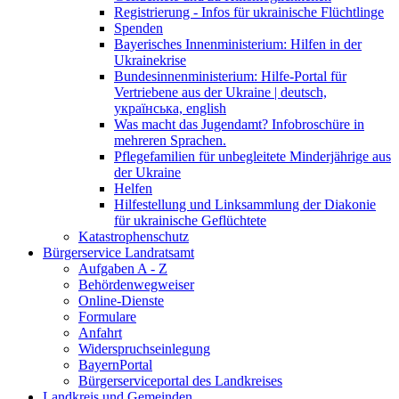
Registrierung - Infos für ukrainische Flüchtlinge
Spenden
Bayerisches Innenministerium: Hilfen in der
Ukrainekrise
Bundesinnenministerium: Hilfe-Portal für
Vertriebene aus der Ukraine | deutsch,
українська, english
Was macht das Jugendamt? Infobroschüre in
mehreren Sprachen.
Pflegefamilien für unbegleitete Minderjährige aus
der Ukraine
Helfen
Hilfestellung und Linksammlung der Diakonie
für ukrainische Geflüchtete
Katastrophenschutz
Bürgerservice Landratsamt
Aufgaben A - Z
Behördenwegweiser
Online-Dienste
Formulare
Anfahrt
Widerspruchseinlegung
BayernPortal
Bürgerserviceportal des Landkreises
Landkreis und Gemeinden