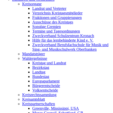
Kreisorgane
Landrat und Vertreter
Verzeichnis Kreistagsmitglieder
Fraktionen und Gruppierungen
Ausschüsse des Kreistags
Sonstige Gremien
Termine und Tagesordnungen
Zweckverband Schulzentrum Kronach
Hilfe für das lernbehinderte Kind e. V.
Zweckverband Berufsfachschule für Musik und
Sing- und Musikschulwerk Oberfranken
Mandatsträger
Wahlergebnisse
Kreistag und Landrat
Bezirkstag
Landtag
Bundestag
Europaparlament
Bürgerentscheide
Volksentscheide
Kreisrechtssammlung
Kreisamtsblatt
Kreispartnerschaften
Greenville, Mississippi, USA
Moray Council, Schottland, GB