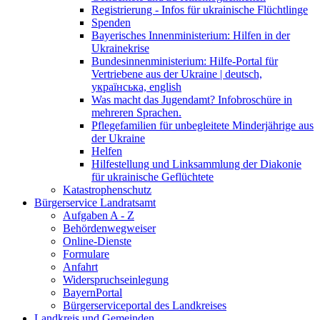
Registrierung - Infos für ukrainische Flüchtlinge
Spenden
Bayerisches Innenministerium: Hilfen in der
Ukrainekrise
Bundesinnenministerium: Hilfe-Portal für
Vertriebene aus der Ukraine | deutsch,
українська, english
Was macht das Jugendamt? Infobroschüre in
mehreren Sprachen.
Pflegefamilien für unbegleitete Minderjährige aus
der Ukraine
Helfen
Hilfestellung und Linksammlung der Diakonie
für ukrainische Geflüchtete
Katastrophenschutz
Bürgerservice Landratsamt
Aufgaben A - Z
Behördenwegweiser
Online-Dienste
Formulare
Anfahrt
Widerspruchseinlegung
BayernPortal
Bürgerserviceportal des Landkreises
Landkreis und Gemeinden