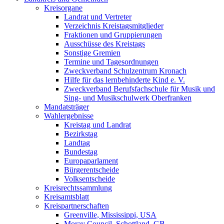
Kreisorgane
Landrat und Vertreter
Verzeichnis Kreistagsmitglieder
Fraktionen und Gruppierungen
Ausschüsse des Kreistags
Sonstige Gremien
Termine und Tagesordnungen
Zweckverband Schulzentrum Kronach
Hilfe für das lernbehinderte Kind e. V.
Zweckverband Berufsfachschule für Musik und
Sing- und Musikschulwerk Oberfranken
Mandatsträger
Wahlergebnisse
Kreistag und Landrat
Bezirkstag
Landtag
Bundestag
Europaparlament
Bürgerentscheide
Volksentscheide
Kreisrechtssammlung
Kreisamtsblatt
Kreispartnerschaften
Greenville, Mississippi, USA
Moray Council, Schottland, GB