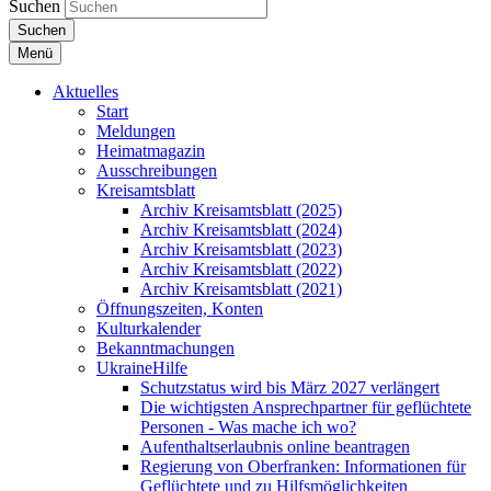
Suchen
Suchen
Menü
Aktuelles
Start
Meldungen
Heimatmagazin
Ausschreibungen
Kreisamtsblatt
Archiv Kreisamtsblatt (2025)
Archiv Kreisamtsblatt (2024)
Archiv Kreisamtsblatt (2023)
Archiv Kreisamtsblatt (2022)
Archiv Kreisamtsblatt (2021)
Öffnungszeiten, Konten
Kulturkalender
Bekanntmachungen
UkraineHilfe
Schutzstatus wird bis März 2027 verlängert
Die wichtigsten Ansprechpartner für geflüchtete
Personen - Was mache ich wo?
Aufenthaltserlaubnis online beantragen
Regierung von Oberfranken: Informationen für
Geflüchtete und zu Hilfsmöglichkeiten