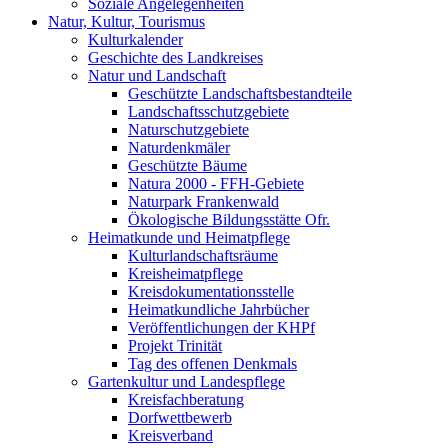
Soziale Angelegenheiten
Natur, Kultur, Tourismus
Kulturkalender
Geschichte des Landkreises
Natur und Landschaft
Geschützte Landschaftsbestandteile
Landschaftsschutzgebiete
Naturschutzgebiete
Naturdenkmäler
Geschützte Bäume
Natura 2000 - FFH-Gebiete
Naturpark Frankenwald
Ökologische Bildungsstätte Ofr.
Heimatkunde und Heimatpflege
Kulturlandschaftsräume
Kreisheimatpflege
Kreisdokumentationsstelle
Heimatkundliche Jahrbücher
Veröffentlichungen der KHPf
Projekt Trinität
Tag des offenen Denkmals
Gartenkultur und Landespflege
Kreisfachberatung
Dorfwettbewerb
Kreisverband