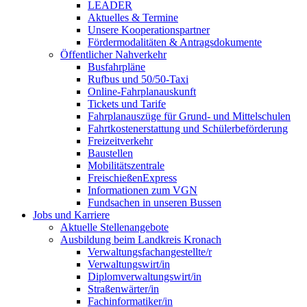
LEADER
Aktuelles & Termine
Unsere Kooperationspartner
Fördermodalitäten & Antragsdokumente
Öffentlicher Nahverkehr
Busfahrpläne
Rufbus und 50/50-Taxi
Online-Fahrplanauskunft
Tickets und Tarife
Fahrplanauszüge für Grund- und Mittelschulen
Fahrtkostenerstattung und Schülerbeförderung
Freizeitverkehr
Baustellen
Mobilitätszentrale
FreischießenExpress
Informationen zum VGN
Fundsachen in unseren Bussen
Jobs und Karriere
Aktuelle Stellenangebote
Ausbildung beim Landkreis Kronach
Verwaltungsfachangestellte/r
Verwaltungswirt/in
Diplomverwaltungswirt/in
Straßenwärter/in
Fachinformatiker/in