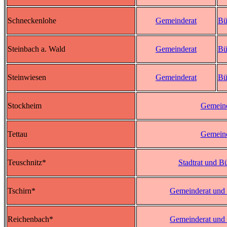
Schneckenlohe
Gemeinderat
Bü
Steinbach a. Wald
Gemeinderat
Bü
Steinwiesen
Gemeinderat
Bü
Stockheim
Gemeind
Tettau
Gemeind
Teuschnitz*
Stadtrat und B
Tschirn*
Gemeinderat und 
Reichenbach*
Gemeinderat und 