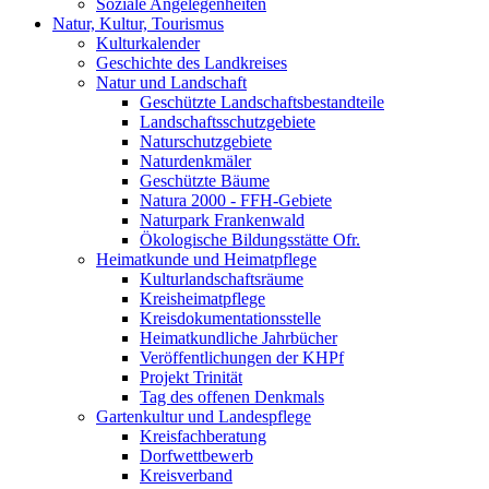
Soziale Angelegenheiten
Natur, Kultur, Tourismus
Kulturkalender
Geschichte des Landkreises
Natur und Landschaft
Geschützte Landschaftsbestandteile
Landschaftsschutzgebiete
Naturschutzgebiete
Naturdenkmäler
Geschützte Bäume
Natura 2000 - FFH-Gebiete
Naturpark Frankenwald
Ökologische Bildungsstätte Ofr.
Heimatkunde und Heimatpflege
Kulturlandschaftsräume
Kreisheimatpflege
Kreisdokumentationsstelle
Heimatkundliche Jahrbücher
Veröffentlichungen der KHPf
Projekt Trinität
Tag des offenen Denkmals
Gartenkultur und Landespflege
Kreisfachberatung
Dorfwettbewerb
Kreisverband