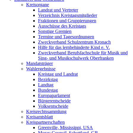
Kreisorgane
Landrat und Vertreter
Verzeichnis Kreistagsmitglieder
Fraktionen und Gruppierungen
Ausschüsse des Kreistags
Sonstige Gremien
Termine und Tagesordnungen
Zweckverband Schulzentrum Kronach
Hilfe für das lernbehinderte Kind e. V.
Zweckverband Berufsfachschule für Musik und
Sing- und Musikschulwerk Oberfranken
Mandatsträger
Wahlergebnisse
Kreistag und Landrat
Bezirkstag
Landtag
Bundestag
Europaparlament
Bürgerentscheide
Volksentscheide
Kreisrechtssammlung
Kreisamtsblatt
Kreispartnerschaften
Greenville, Mississippi, USA
Moray Council, Schottland, GB