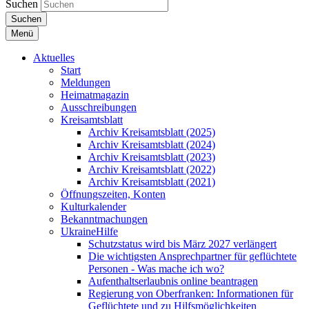
Suchen
Suchen
Menü
Aktuelles
Start
Meldungen
Heimatmagazin
Ausschreibungen
Kreisamtsblatt
Archiv Kreisamtsblatt (2025)
Archiv Kreisamtsblatt (2024)
Archiv Kreisamtsblatt (2023)
Archiv Kreisamtsblatt (2022)
Archiv Kreisamtsblatt (2021)
Öffnungszeiten, Konten
Kulturkalender
Bekanntmachungen
UkraineHilfe
Schutzstatus wird bis März 2027 verlängert
Die wichtigsten Ansprechpartner für geflüchtete
Personen - Was mache ich wo?
Aufenthaltserlaubnis online beantragen
Regierung von Oberfranken: Informationen für
Geflüchtete und zu Hilfsmöglichkeiten