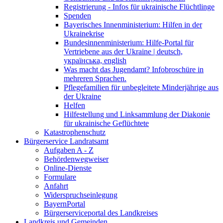
Registrierung - Infos für ukrainische Flüchtlinge
Spenden
Bayerisches Innenministerium: Hilfen in der
Ukrainekrise
Bundesinnenministerium: Hilfe-Portal für
Vertriebene aus der Ukraine | deutsch,
українська, english
Was macht das Jugendamt? Infobroschüre in
mehreren Sprachen.
Pflegefamilien für unbegleitete Minderjährige aus
der Ukraine
Helfen
Hilfestellung und Linksammlung der Diakonie
für ukrainische Geflüchtete
Katastrophenschutz
Bürgerservice Landratsamt
Aufgaben A - Z
Behördenwegweiser
Online-Dienste
Formulare
Anfahrt
Widerspruchseinlegung
BayernPortal
Bürgerserviceportal des Landkreises
Landkreis und Gemeinden