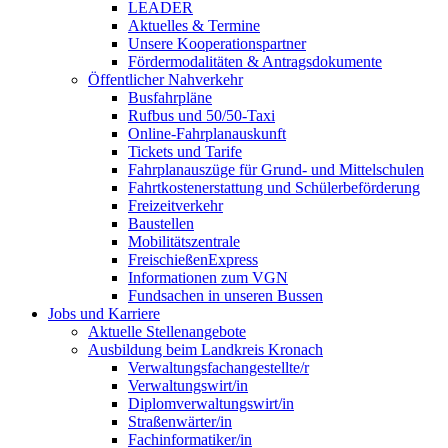
LEADER
Aktuelles & Termine
Unsere Kooperationspartner
Fördermodalitäten & Antragsdokumente
Öffentlicher Nahverkehr
Busfahrpläne
Rufbus und 50/50-Taxi
Online-Fahrplanauskunft
Tickets und Tarife
Fahrplanauszüge für Grund- und Mittelschulen
Fahrtkostenerstattung und Schülerbeförderung
Freizeitverkehr
Baustellen
Mobilitätszentrale
FreischießenExpress
Informationen zum VGN
Fundsachen in unseren Bussen
Jobs und Karriere
Aktuelle Stellenangebote
Ausbildung beim Landkreis Kronach
Verwaltungsfachangestellte/r
Verwaltungswirt/in
Diplomverwaltungswirt/in
Straßenwärter/in
Fachinformatiker/in