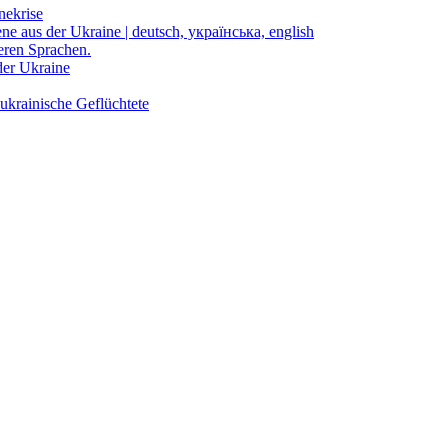
nekrise
ene aus der Ukraine | deutsch, українська, english
eren Sprachen.
der Ukraine
ukrainische Geflüchtete