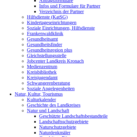
Antragsformulare
Infos und Formulare für Partner
Verzeichnis der Partner
Hilfsdienste (KatSG)
Kindertageseinrichtungen
Soziale Einrichtungen, Hilfsdienste
Frankenwaldklinik
Gesundheitsamt
Gesundheitsfinder
Gesundheitsregion plus
Gleichstellungsstelle
Jobcenter Landkreis Kronach
Medienzentrum
Kreisbibliothek
Kreisjugendamt
Schwangerenberatung
Soziale Angelegenheiten
Natur, Kultur, Tourismus
Kulturkalender
Geschichte des Landkreises
Natur und Landschaft
Geschützte Landschaftsbestandteile
Landschaftsschutzgebiete
Naturschutzgebiete
Naturdenkmäler