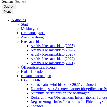
Suchen
Suchen
Menü
Aktuelles
Start
Meldungen
Heimatmagazin
Ausschreibungen
Kreisamtsblatt
Archiv Kreisamtsblatt (2025)
Archiv Kreisamtsblatt (2024)
Archiv Kreisamtsblatt (2023)
Archiv Kreisamtsblatt (2022)
Archiv Kreisamtsblatt (2021)
Öffnungszeiten, Konten
Kulturkalender
Bekanntmachungen
UkraineHilfe
Schutzstatus wird bis März 2027 verlängert
Die wichtigsten Ansprechpartner für geflüchtete 
Aufenthaltserlaubnis online beantragen
Regierung von Oberfranken: Informationen für Gef
Registrierung - Infos für ukrainische Flüchtlinge
Spenden