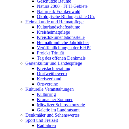
Geschützte Bäume
Natura 2000 - FFH-Gebiete
Naturpark Frankenwald
Ökologische Bildungsstätte Ofr.
Heimatkunde und Heimatpflege
Kulturlandschaftsräume
Kreisheimatpflege
Kreisdokumentationsstelle
Heimatkundliche Jahrbücher
Veröffentlichungen der KHPf
Projekt Trinität
Tag des offenen Denkmals
Gartenkultur und Landespflege
Kreisfachberatung
Dorfwettbewerb
Kreisverband
Ortsvereine
Kulturelle Veranstaltungen
Kulturring
Kronacher Sommer
Mitwitzer Schlosskonzerte
Galerie im Landratsamt
Denkmäler und Sehenswertes
Sport und Freizeit
Radfahren