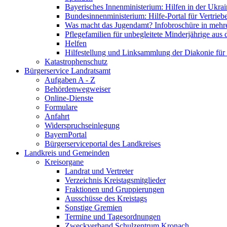
Bayerisches Innenministerium: Hilfen in der Ukrai
Bundesinnenministerium: Hilfe-Portal für Vertrieb
Was macht das Jugendamt? Infobroschüre in mehr
Pflegefamilien für unbegleitete Minderjährige aus 
Helfen
Hilfestellung und Linksammlung der Diakonie für 
Katastrophenschutz
Bürgerservice Landratsamt
Aufgaben A - Z
Behördenwegweiser
Online-Dienste
Formulare
Anfahrt
Widerspruchseinlegung
BayernPortal
Bürgerserviceportal des Landkreises
Landkreis und Gemeinden
Kreisorgane
Landrat und Vertreter
Verzeichnis Kreistagsmitglieder
Fraktionen und Gruppierungen
Ausschüsse des Kreistags
Sonstige Gremien
Termine und Tagesordnungen
Zweckverband Schulzentrum Kronach