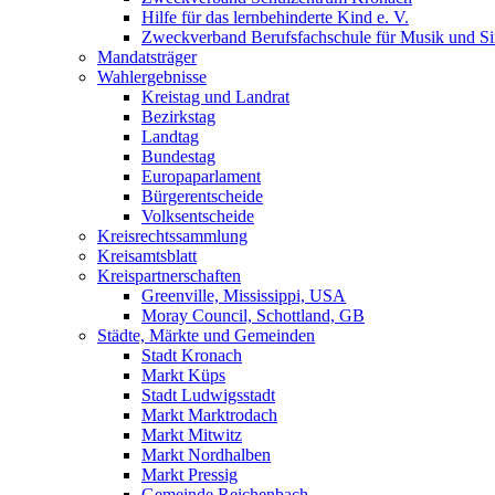
Hilfe für das lernbehinderte Kind e. V.
Zweckverband Berufsfachschule für Musik und S
Mandatsträger
Wahlergebnisse
Kreistag und Landrat
Bezirkstag
Landtag
Bundestag
Europaparlament
Bürgerentscheide
Volksentscheide
Kreisrechtssammlung
Kreisamtsblatt
Kreispartnerschaften
Greenville, Mississippi, USA
Moray Council, Schottland, GB
Städte, Märkte und Gemeinden
Stadt Kronach
Markt Küps
Stadt Ludwigsstadt
Markt Marktrodach
Markt Mitwitz
Markt Nordhalben
Markt Pressig
Gemeinde Reichenbach