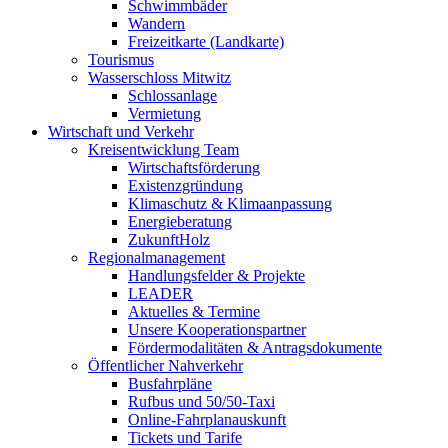
Schwimmbäder
Wandern
Freizeitkarte (Landkarte)
Tourismus
Wasserschloss Mitwitz
Schlossanlage
Vermietung
Wirtschaft und Verkehr
Kreisentwicklung Team
Wirtschaftsförderung
Existenzgründung
Klimaschutz & Klimaanpassung
Energieberatung
ZukunftHolz
Regionalmanagement
Handlungsfelder & Projekte
LEADER
Aktuelles & Termine
Unsere Kooperationspartner
Fördermodalitäten & Antragsdokumente
Öffentlicher Nahverkehr
Busfahrpläne
Rufbus und 50/50-Taxi
Online-Fahrplanauskunft
Tickets und Tarife