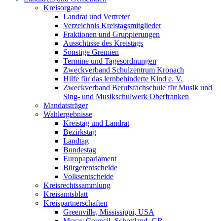
Kreisorgane
Landrat und Vertreter
Verzeichnis Kreistagsmitglieder
Fraktionen und Gruppierungen
Ausschüsse des Kreistags
Sonstige Gremien
Termine und Tagesordnungen
Zweckverband Schulzentrum Kronach
Hilfe für das lernbehinderte Kind e. V.
Zweckverband Berufsfachschule für Musik und
Sing- und Musikschulwerk Oberfranken
Mandatsträger
Wahlergebnisse
Kreistag und Landrat
Bezirkstag
Landtag
Bundestag
Europaparlament
Bürgerentscheide
Volksentscheide
Kreisrechtssammlung
Kreisamtsblatt
Kreispartnerschaften
Greenville, Mississippi, USA
Moray Council, Schottland, GB