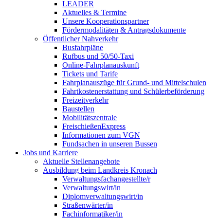
LEADER
Aktuelles & Termine
Unsere Kooperationspartner
Fördermodalitäten & Antragsdokumente
Öffentlicher Nahverkehr
Busfahrpläne
Rufbus und 50/50-Taxi
Online-Fahrplanauskunft
Tickets und Tarife
Fahrplanauszüge für Grund- und Mittelschulen
Fahrtkostenerstattung und Schülerbeförderung
Freizeitverkehr
Baustellen
Mobilitätszentrale
FreischießenExpress
Informationen zum VGN
Fundsachen in unseren Bussen
Jobs und Karriere
Aktuelle Stellenangebote
Ausbildung beim Landkreis Kronach
Verwaltungsfachangestellte/r
Verwaltungswirt/in
Diplomverwaltungswirt/in
Straßenwärter/in
Fachinformatiker/in