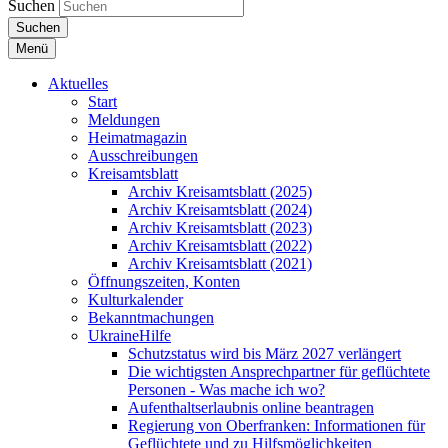
Suchen
Suchen
Menü
Aktuelles
Start
Meldungen
Heimatmagazin
Ausschreibungen
Kreisamtsblatt
Archiv Kreisamtsblatt (2025)
Archiv Kreisamtsblatt (2024)
Archiv Kreisamtsblatt (2023)
Archiv Kreisamtsblatt (2022)
Archiv Kreisamtsblatt (2021)
Öffnungszeiten, Konten
Kulturkalender
Bekanntmachungen
UkraineHilfe
Schutzstatus wird bis März 2027 verlängert
Die wichtigsten Ansprechpartner für geflüchtete
Personen - Was mache ich wo?
Aufenthaltserlaubnis online beantragen
Regierung von Oberfranken: Informationen für
Geflüchtete und zu Hilfsmöglichkeiten