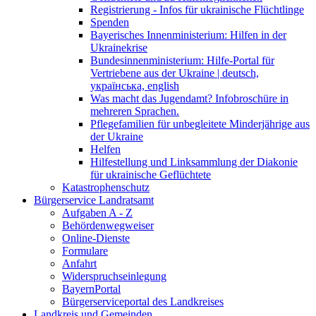
Registrierung - Infos für ukrainische Flüchtlinge
Spenden
Bayerisches Innenministerium: Hilfen in der
Ukrainekrise
Bundesinnenministerium: Hilfe-Portal für
Vertriebene aus der Ukraine | deutsch,
українська, english
Was macht das Jugendamt? Infobroschüre in
mehreren Sprachen.
Pflegefamilien für unbegleitete Minderjährige aus
der Ukraine
Helfen
Hilfestellung und Linksammlung der Diakonie
für ukrainische Geflüchtete
Katastrophenschutz
Bürgerservice Landratsamt
Aufgaben A - Z
Behördenwegweiser
Online-Dienste
Formulare
Anfahrt
Widerspruchseinlegung
BayernPortal
Bürgerserviceportal des Landkreises
Landkreis und Gemeinden