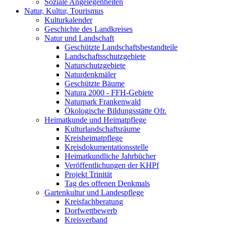
Soziale Angelegenheiten
Natur, Kultur, Tourismus
Kulturkalender
Geschichte des Landkreises
Natur und Landschaft
Geschützte Landschaftsbestandteile
Landschaftsschutzgebiete
Naturschutzgebiete
Naturdenkmäler
Geschützte Bäume
Natura 2000 - FFH-Gebiete
Naturpark Frankenwald
Ökologische Bildungsstätte Ofr.
Heimatkunde und Heimatpflege
Kulturlandschaftsräume
Kreisheimatpflege
Kreisdokumentationsstelle
Heimatkundliche Jahrbücher
Veröffentlichungen der KHPf
Projekt Trinität
Tag des offenen Denkmals
Gartenkultur und Landespflege
Kreisfachberatung
Dorfwettbewerb
Kreisverband