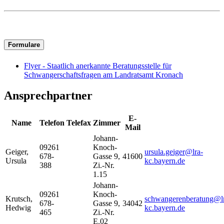
Formulare
Flyer - Staatlich anerkannte Beratungsstelle für
Schwangerschaftsfragen am Landratsamt Kronach
Ansprechpartner
E-
Name
Telefon
Telefax
Zimmer
Mail
Johann-
09261
Knoch-
Geiger
,
ursula.geiger@lra-
678-
Gasse 9,
41600
Ursula
kc.bayern.de
388
Zi.-Nr.
1.15
Johann-
09261
Knoch-
Krutsch
,
schwangerenberatung@l
678-
Gasse 9,
34042
Hedwig
kc.bayern.de
465
Zi.-Nr.
E.02