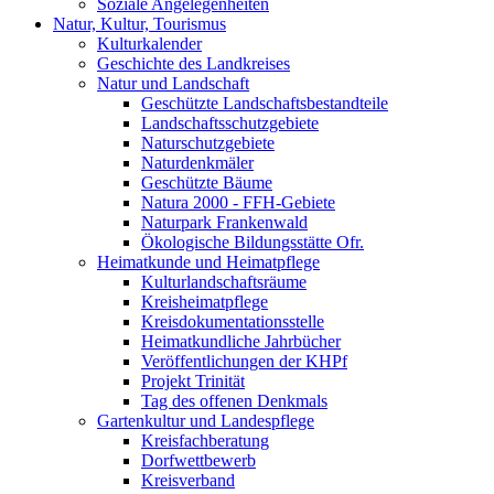
Soziale Angelegenheiten
Natur, Kultur, Tourismus
Kulturkalender
Geschichte des Landkreises
Natur und Landschaft
Geschützte Landschaftsbestandteile
Landschaftsschutzgebiete
Naturschutzgebiete
Naturdenkmäler
Geschützte Bäume
Natura 2000 - FFH-Gebiete
Naturpark Frankenwald
Ökologische Bildungsstätte Ofr.
Heimatkunde und Heimatpflege
Kulturlandschaftsräume
Kreisheimatpflege
Kreisdokumentationsstelle
Heimatkundliche Jahrbücher
Veröffentlichungen der KHPf
Projekt Trinität
Tag des offenen Denkmals
Gartenkultur und Landespflege
Kreisfachberatung
Dorfwettbewerb
Kreisverband