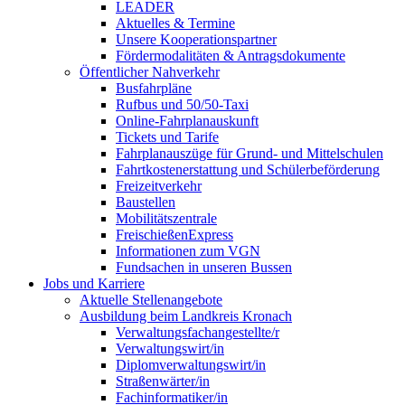
LEADER
Aktuelles & Termine
Unsere Kooperationspartner
Fördermodalitäten & Antragsdokumente
Öffentlicher Nahverkehr
Busfahrpläne
Rufbus und 50/50-Taxi
Online-Fahrplanauskunft
Tickets und Tarife
Fahrplanauszüge für Grund- und Mittelschulen
Fahrtkostenerstattung und Schülerbeförderung
Freizeitverkehr
Baustellen
Mobilitätszentrale
FreischießenExpress
Informationen zum VGN
Fundsachen in unseren Bussen
Jobs und Karriere
Aktuelle Stellenangebote
Ausbildung beim Landkreis Kronach
Verwaltungsfachangestellte/r
Verwaltungswirt/in
Diplomverwaltungswirt/in
Straßenwärter/in
Fachinformatiker/in