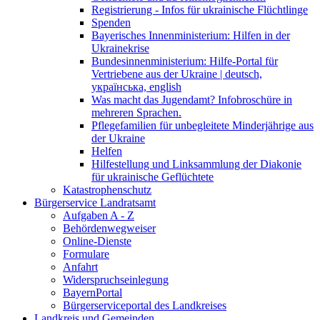
Registrierung - Infos für ukrainische Flüchtlinge
Spenden
Bayerisches Innenministerium: Hilfen in der
Ukrainekrise
Bundesinnenministerium: Hilfe-Portal für
Vertriebene aus der Ukraine | deutsch,
українська, english
Was macht das Jugendamt? Infobroschüre in
mehreren Sprachen.
Pflegefamilien für unbegleitete Minderjährige aus
der Ukraine
Helfen
Hilfestellung und Linksammlung der Diakonie
für ukrainische Geflüchtete
Katastrophenschutz
Bürgerservice Landratsamt
Aufgaben A - Z
Behördenwegweiser
Online-Dienste
Formulare
Anfahrt
Widerspruchseinlegung
BayernPortal
Bürgerserviceportal des Landkreises
Landkreis und Gemeinden