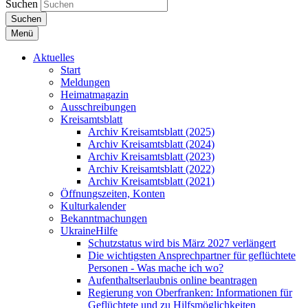
Suchen
Suchen
Menü
Aktuelles
Start
Meldungen
Heimatmagazin
Ausschreibungen
Kreisamtsblatt
Archiv Kreisamtsblatt (2025)
Archiv Kreisamtsblatt (2024)
Archiv Kreisamtsblatt (2023)
Archiv Kreisamtsblatt (2022)
Archiv Kreisamtsblatt (2021)
Öffnungszeiten, Konten
Kulturkalender
Bekanntmachungen
UkraineHilfe
Schutzstatus wird bis März 2027 verlängert
Die wichtigsten Ansprechpartner für geflüchtete
Personen - Was mache ich wo?
Aufenthaltserlaubnis online beantragen
Regierung von Oberfranken: Informationen für
Geflüchtete und zu Hilfsmöglichkeiten