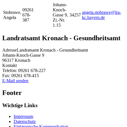
Johann-
09261
Knoch-
Stobrawe
,
angela.stobrawe@lra-
678-
Gasse 9,
34257
Angela
kc.bayern.de
387
Zi.-Nr.
1.15
Landratsamt Kronach - Gesundheitsamt
Adresse
Landratsamt Kronach - Gesundheitsamt
Johann-Knoch-Gasse 9
96317
Kronach
Kontakt
Telefon:
09261 678-227
Fax:
09261 678-415
E-Mail senden
Footer
Wichtige Links
Impressum
Datenschutz
Elektronische Kommunikation