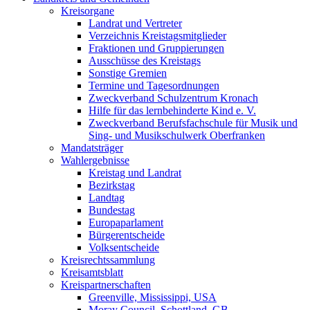
Kreisorgane
Landrat und Vertreter
Verzeichnis Kreistagsmitglieder
Fraktionen und Gruppierungen
Ausschüsse des Kreistags
Sonstige Gremien
Termine und Tagesordnungen
Zweckverband Schulzentrum Kronach
Hilfe für das lernbehinderte Kind e. V.
Zweckverband Berufsfachschule für Musik und
Sing- und Musikschulwerk Oberfranken
Mandatsträger
Wahlergebnisse
Kreistag und Landrat
Bezirkstag
Landtag
Bundestag
Europaparlament
Bürgerentscheide
Volksentscheide
Kreisrechtssammlung
Kreisamtsblatt
Kreispartnerschaften
Greenville, Mississippi, USA
Moray Council, Schottland, GB