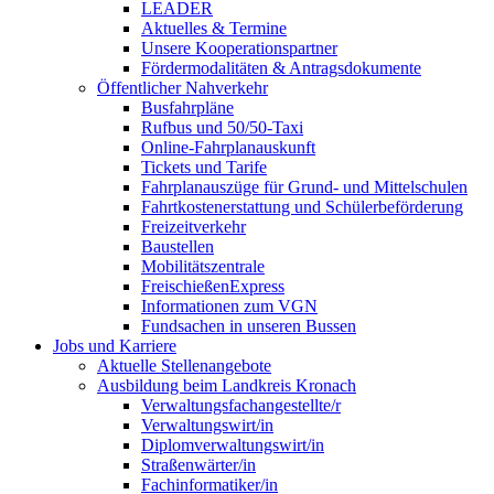
LEADER
Aktuelles & Termine
Unsere Kooperationspartner
Fördermodalitäten & Antragsdokumente
Öffentlicher Nahverkehr
Busfahrpläne
Rufbus und 50/50-Taxi
Online-Fahrplanauskunft
Tickets und Tarife
Fahrplanauszüge für Grund- und Mittelschulen
Fahrtkostenerstattung und Schülerbeförderung
Freizeitverkehr
Baustellen
Mobilitätszentrale
FreischießenExpress
Informationen zum VGN
Fundsachen in unseren Bussen
Jobs und Karriere
Aktuelle Stellenangebote
Ausbildung beim Landkreis Kronach
Verwaltungsfachangestellte/r
Verwaltungswirt/in
Diplomverwaltungswirt/in
Straßenwärter/in
Fachinformatiker/in