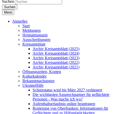
Suchen
Suchen
Menü
Aktuelles
Start
Meldungen
Heimatmagazin
Ausschreibungen
Kreisamtsblatt
Archiv Kreisamtsblatt (2025)
Archiv Kreisamtsblatt (2024)
Archiv Kreisamtsblatt (2023)
Archiv Kreisamtsblatt (2022)
Archiv Kreisamtsblatt (2021)
Öffnungszeiten, Konten
Kulturkalender
Bekanntmachungen
UkraineHilfe
Schutzstatus wird bis März 2027 verlängert
Die wichtigsten Ansprechpartner für geflüchtete
Personen - Was mache ich wo?
Aufenthaltserlaubnis online beantragen
Regierung von Oberfranken: Informationen für
Geflüchtete und zu Hilfsmöglichkeiten