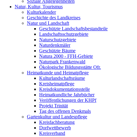
Soziale Angelegenheiten
Natur, Kultur, Tourismus
Kulturkalender
Geschichte des Landkreises
Natur und Landschaft
Geschützte Landschaftsbestandteile
Landschaftsschutzgebiete
Naturschutzgebiete
Naturdenkmäler
Geschützte Bäume
Natura 2000 - FFH-Gebiete
Naturpark Frankenwald
Ökologische Bildungsstätte Ofr.
Heimatkunde und Heimatpflege
Kulturlandschaftsräume
Kreisheimatpflege
Kreisdokumentationsstelle
Heimatkundliche Jahrbücher
Veröffentlichungen der KHPf
Projekt Trinität
Tag des offenen Denkmals
Gartenkultur und Landespflege
Kreisfachberatung
Dorfwettbewerb
Kreisverband