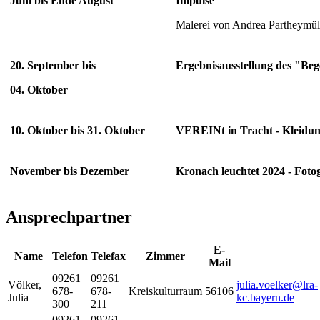
Juni bis Ende August
Impulse
Malerei von Andrea Partheymül
20. September bis
Ergebnisausstellung des "Be
04. Oktober
10. Oktober bis 31. Oktober
VEREINt in Tracht - Kleidun
November bis Dezember
Kronach leuchtet 2024 - Fotog
Ansprechpartner
E-
Name
Telefon
Telefax
Zimmer
Mail
09261
09261
Völker
,
julia.voelker@lra-
678-
678-
Kreiskulturraum
56106
Julia
kc.bayern.de
300
211
09261
09261