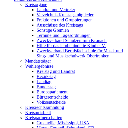
Kreisorgane
Landrat und Vertreter
Verzeichnis Kreistagsmitglieder
Fraktionen und Gruppierungen
Ausschüsse des Kreistags
Sonstige Gremien
Termine und Tagesordnungen
Zweckverband Schulzentrum Kronach
Hilfe für das lernbehinderte Kind e. V.
Zweckverband Berufsfachschule für Musik und
Sing- und Musikschulwerk Oberfranken
Mandatsträger
Wahlergebnisse
Kreistag und Landrat
Bezirkstag
Landtag
Bundestag
Europaparlament
Bürgerentscheide
Volksentscheide
Kreisrechtssammlung
Kreisamtsblatt
Kreispartnerschaften
Greenville, Mississippi, USA
Moray Council, Schottland, GB