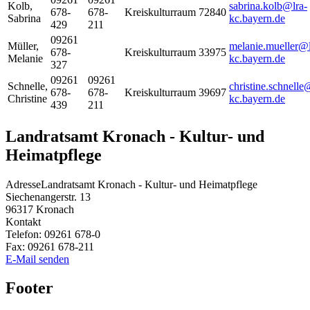
Kolb
,
sabrina.kolb@lra-
678-
678-
Kreiskulturraum
72840
Sabrina
kc.bayern.de
429
211
09261
Müller
,
melanie.mueller@l
678-
Kreiskulturraum
33975
Melanie
kc.bayern.de
327
09261
09261
Schnelle
,
christine.schnelle
678-
678-
Kreiskulturraum
39697
Christine
kc.bayern.de
439
211
Landratsamt Kronach - Kultur- und
Heimatpflege
Adresse
Landratsamt Kronach - Kultur- und Heimatpflege
Siechenangerstr. 13
96317
Kronach
Kontakt
Telefon:
09261 678-0
Fax:
09261 678-211
E-Mail senden
Footer