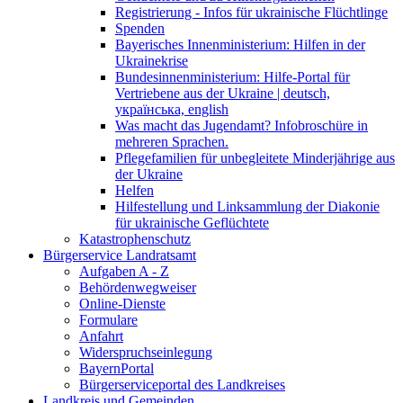
Registrierung - Infos für ukrainische Flüchtlinge
Spenden
Bayerisches Innenministerium: Hilfen in der
Ukrainekrise
Bundesinnenministerium: Hilfe-Portal für
Vertriebene aus der Ukraine | deutsch,
українська, english
Was macht das Jugendamt? Infobroschüre in
mehreren Sprachen.
Pflegefamilien für unbegleitete Minderjährige aus
der Ukraine
Helfen
Hilfestellung und Linksammlung der Diakonie
für ukrainische Geflüchtete
Katastrophenschutz
Bürgerservice Landratsamt
Aufgaben A - Z
Behördenwegweiser
Online-Dienste
Formulare
Anfahrt
Widerspruchseinlegung
BayernPortal
Bürgerserviceportal des Landkreises
Landkreis und Gemeinden