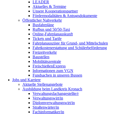
LEADER
Aktuelles & Termine
Unsere Kooperationspartner
Fördermodalitäten & Antragsdokumente
Öffentlicher Nahverkehr
Busfahrpläne
Rufbus und 50/50-Taxi
Online-Fahrplanauskunft
Tickets und Tarife
Fahrplanauszüge für Grund- und Mittelschulen
Fahrtkostenerstattung und Schülerbeförderung
Freizeitverkehr
Baustellen
Mobilitätszentrale
FreischießenExpress
Informationen zum VGN
Fundsachen in unseren Bussen
Jobs und Karriere
Aktuelle Stellenangebote
Ausbildung beim Landkreis Kronach
Verwaltungsfachangestellte/r
Verwaltungswirt/in
Diplomverwaltungswirt/in
Straßenwärter/in
Fachinformatiker/in