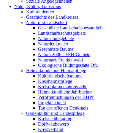
Soziale Angelegenheiten
Natur, Kultur, Tourismus
Kulturkalender
Geschichte des Landkreises
Natur und Landschaft
Geschützte Landschaftsbestandteile
Landschaftsschutzgebiete
Naturschutzgebiete
Naturdenkmäler
Geschützte Bäume
Natura 2000 - FFH-Gebiete
Naturpark Frankenwald
Ökologische Bildungsstätte Ofr.
Heimatkunde und Heimatpflege
Kulturlandschaftsräume
Kreisheimatpflege
Kreisdokumentationsstelle
Heimatkundliche Jahrbücher
Veröffentlichungen der KHPf
Projekt Trinität
Tag des offenen Denkmals
Gartenkultur und Landespflege
Kreisfachberatung
Dorfwettbewerb
Kreisverband