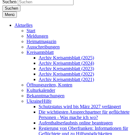
Suchen
Suchen
Menü
Aktuelles
Start
Meldungen
Heimatmagazin
Ausschreibungen
Kreisamtsblatt
Archiv Kreisamtsblatt (2025)
Archiv Kreisamtsblatt (2024)
Archiv Kreisamtsblatt (2023)
Archiv Kreisamtsblatt (2022)
Archiv Kreisamtsblatt (2021)
Öffnungszeiten, Konten
Kulturkalender
Bekanntmachungen
UkraineHilfe
Schutzstatus wird bis März 2027 verlängert
Die wichtigsten Ansprechpartner für geflüchtete
Personen - Was mache ich wo?
Aufenthaltserlaubnis online beantragen
Regierung von Oberfranken: Informationen für
Geflüchtete und zu Hilfsmöglichkeiten