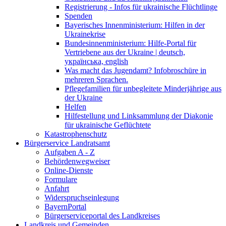
Registrierung - Infos für ukrainische Flüchtlinge
Spenden
Bayerisches Innenministerium: Hilfen in der
Ukrainekrise
Bundesinnenministerium: Hilfe-Portal für
Vertriebene aus der Ukraine | deutsch,
українська, english
Was macht das Jugendamt? Infobroschüre in
mehreren Sprachen.
Pflegefamilien für unbegleitete Minderjährige aus
der Ukraine
Helfen
Hilfestellung und Linksammlung der Diakonie
für ukrainische Geflüchtete
Katastrophenschutz
Bürgerservice Landratsamt
Aufgaben A - Z
Behördenwegweiser
Online-Dienste
Formulare
Anfahrt
Widerspruchseinlegung
BayernPortal
Bürgerserviceportal des Landkreises
Landkreis und Gemeinden