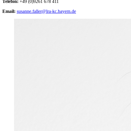
Telefon:
+49 (0)9261 678 411
Email:
susanne.faller@lra-kc.bayern.de