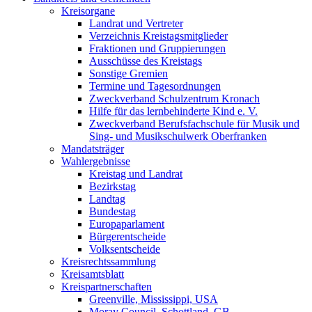
Kreisorgane
Landrat und Vertreter
Verzeichnis Kreistagsmitglieder
Fraktionen und Gruppierungen
Ausschüsse des Kreistags
Sonstige Gremien
Termine und Tagesordnungen
Zweckverband Schulzentrum Kronach
Hilfe für das lernbehinderte Kind e. V.
Zweckverband Berufsfachschule für Musik und
Sing- und Musikschulwerk Oberfranken
Mandatsträger
Wahlergebnisse
Kreistag und Landrat
Bezirkstag
Landtag
Bundestag
Europaparlament
Bürgerentscheide
Volksentscheide
Kreisrechtssammlung
Kreisamtsblatt
Kreispartnerschaften
Greenville, Mississippi, USA
Moray Council, Schottland, GB