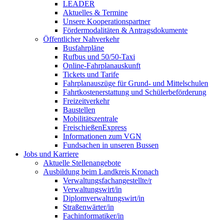
LEADER
Aktuelles & Termine
Unsere Kooperationspartner
Fördermodalitäten & Antragsdokumente
Öffentlicher Nahverkehr
Busfahrpläne
Rufbus und 50/50-Taxi
Online-Fahrplanauskunft
Tickets und Tarife
Fahrplanauszüge für Grund- und Mittelschulen
Fahrtkostenerstattung und Schülerbeförderung
Freizeitverkehr
Baustellen
Mobilitätszentrale
FreischießenExpress
Informationen zum VGN
Fundsachen in unseren Bussen
Jobs und Karriere
Aktuelle Stellenangebote
Ausbildung beim Landkreis Kronach
Verwaltungsfachangestellte/r
Verwaltungswirt/in
Diplomverwaltungswirt/in
Straßenwärter/in
Fachinformatiker/in