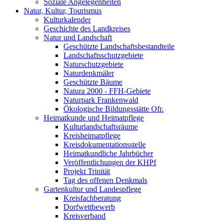
Soziale Angelegenheiten
Natur, Kultur, Tourismus
Kulturkalender
Geschichte des Landkreises
Natur und Landschaft
Geschützte Landschaftsbestandteile
Landschaftsschutzgebiete
Naturschutzgebiete
Naturdenkmäler
Geschützte Bäume
Natura 2000 - FFH-Gebiete
Naturpark Frankenwald
Ökologische Bildungsstätte Ofr.
Heimatkunde und Heimatpflege
Kulturlandschaftsräume
Kreisheimatpflege
Kreisdokumentationsstelle
Heimatkundliche Jahrbücher
Veröffentlichungen der KHPf
Projekt Trinität
Tag des offenen Denkmals
Gartenkultur und Landespflege
Kreisfachberatung
Dorfwettbewerb
Kreisverband