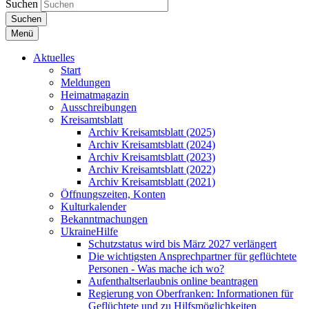
Suchen
Suchen
Menü
Aktuelles
Start
Meldungen
Heimatmagazin
Ausschreibungen
Kreisamtsblatt
Archiv Kreisamtsblatt (2025)
Archiv Kreisamtsblatt (2024)
Archiv Kreisamtsblatt (2023)
Archiv Kreisamtsblatt (2022)
Archiv Kreisamtsblatt (2021)
Öffnungszeiten, Konten
Kulturkalender
Bekanntmachungen
UkraineHilfe
Schutzstatus wird bis März 2027 verlängert
Die wichtigsten Ansprechpartner für geflüchtete
Personen - Was mache ich wo?
Aufenthaltserlaubnis online beantragen
Regierung von Oberfranken: Informationen für
Geflüchtete und zu Hilfsmöglichkeiten