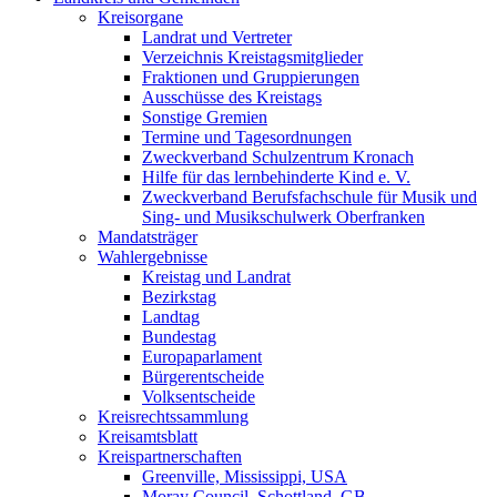
Kreisorgane
Landrat und Vertreter
Verzeichnis Kreistagsmitglieder
Fraktionen und Gruppierungen
Ausschüsse des Kreistags
Sonstige Gremien
Termine und Tagesordnungen
Zweckverband Schulzentrum Kronach
Hilfe für das lernbehinderte Kind e. V.
Zweckverband Berufsfachschule für Musik und
Sing- und Musikschulwerk Oberfranken
Mandatsträger
Wahlergebnisse
Kreistag und Landrat
Bezirkstag
Landtag
Bundestag
Europaparlament
Bürgerentscheide
Volksentscheide
Kreisrechtssammlung
Kreisamtsblatt
Kreispartnerschaften
Greenville, Mississippi, USA
Moray Council, Schottland, GB