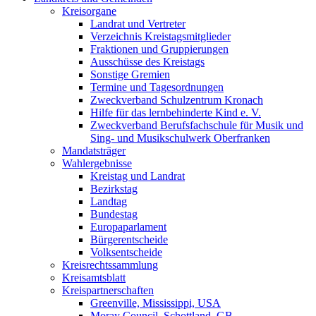
Kreisorgane
Landrat und Vertreter
Verzeichnis Kreistagsmitglieder
Fraktionen und Gruppierungen
Ausschüsse des Kreistags
Sonstige Gremien
Termine und Tagesordnungen
Zweckverband Schulzentrum Kronach
Hilfe für das lernbehinderte Kind e. V.
Zweckverband Berufsfachschule für Musik und
Sing- und Musikschulwerk Oberfranken
Mandatsträger
Wahlergebnisse
Kreistag und Landrat
Bezirkstag
Landtag
Bundestag
Europaparlament
Bürgerentscheide
Volksentscheide
Kreisrechtssammlung
Kreisamtsblatt
Kreispartnerschaften
Greenville, Mississippi, USA
Moray Council, Schottland, GB