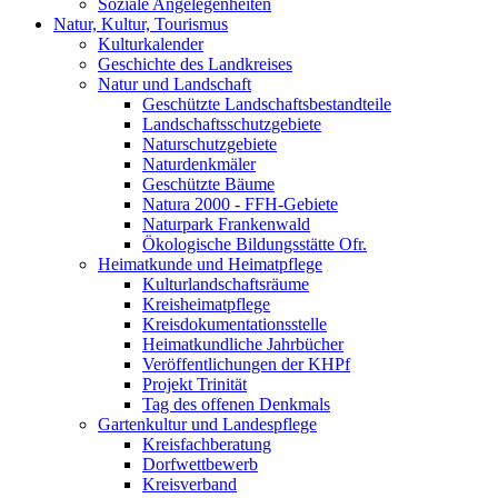
Soziale Angelegenheiten
Natur, Kultur, Tourismus
Kulturkalender
Geschichte des Landkreises
Natur und Landschaft
Geschützte Landschaftsbestandteile
Landschaftsschutzgebiete
Naturschutzgebiete
Naturdenkmäler
Geschützte Bäume
Natura 2000 - FFH-Gebiete
Naturpark Frankenwald
Ökologische Bildungsstätte Ofr.
Heimatkunde und Heimatpflege
Kulturlandschaftsräume
Kreisheimatpflege
Kreisdokumentationsstelle
Heimatkundliche Jahrbücher
Veröffentlichungen der KHPf
Projekt Trinität
Tag des offenen Denkmals
Gartenkultur und Landespflege
Kreisfachberatung
Dorfwettbewerb
Kreisverband