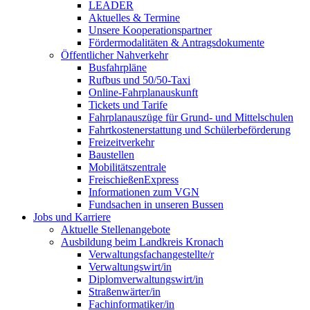
LEADER
Aktuelles & Termine
Unsere Kooperationspartner
Fördermodalitäten & Antragsdokumente
Öffentlicher Nahverkehr
Busfahrpläne
Rufbus und 50/50-Taxi
Online-Fahrplanauskunft
Tickets und Tarife
Fahrplanauszüge für Grund- und Mittelschulen
Fahrtkostenerstattung und Schülerbeförderung
Freizeitverkehr
Baustellen
Mobilitätszentrale
FreischießenExpress
Informationen zum VGN
Fundsachen in unseren Bussen
Jobs und Karriere
Aktuelle Stellenangebote
Ausbildung beim Landkreis Kronach
Verwaltungsfachangestellte/r
Verwaltungswirt/in
Diplomverwaltungswirt/in
Straßenwärter/in
Fachinformatiker/in