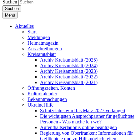
Suchen
Suchen
Menü
Aktuelles
Start
Meldungen
Heimatmagazin
Ausschreibungen
Kreisamtsblatt
Archiv Kreisamtsblatt (2025)
Archiv Kreisamtsblatt (2024)
Archiv Kreisamtsblatt (2023)
Archiv Kreisamtsblatt (2022)
Archiv Kreisamtsblatt (2021)
Öffnungszeiten, Konten
Kulturkalender
Bekanntmachungen
UkraineHilfe
Schutzstatus wird bis März 2027 verlängert
Die wichtigsten Ansprechpartner für geflüchtete
Personen - Was mache ich wo?
Aufenthaltserlaubnis online beantragen
Regierung von Oberfranken: Informationen für
Geflüchtete und zu Hilfsmöglichkeiten