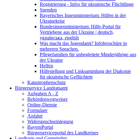
Registrierung - Infos für ukrainische Flüchtlinge
Spenden
Bayerisches Innenministerium: Hilfen in der
Ukrainekrise
Bundesinnenministerium: Hilfe-Portal für
Vertriebene aus der Ukraine | deutsch,
українська, english
Was macht das Jugendamt? Infobroschüre in
mehreren Sprachen.
Pflegefamilien für unbegleitete Minderjährige aus
der Ukraine
Helfen
Hilfestellung und Linksammlung der Diakonie
für ukrainische Geflüchtete
Katastrophenschutz
Bürgerservice Landratsamt
Aufgaben A - Z
Behördenwegweiser
Online-Dienste
Formulare
Anfahrt
Widerspruchseinlegung
BayernPortal
Bürgerserviceportal des Landkreises
Landkreis und Gemeinden