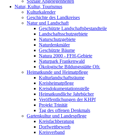
Soziale Angelegenheiten
Natur, Kultur, Tourismus
Kulturkalender
Geschichte des Landkreises
Natur und Landschaft
Geschützte Landschaftsbestandteile
Landschaftsschutzgebiete
Naturschutzgebiete
Naturdenkmäler
Geschützte Bäume
Natura 2000 - FFH-Gebiete
Naturpark Frankenwald
Ökologische Bildungsstätte Ofr.
Heimatkunde und Heimatpflege
Kulturlandschaftsräume
Kreisheimatpflege
Kreisdokumentationsstelle
Heimatkundliche Jahrbücher
Veröffentlichungen der KHPf
Projekt Trinität
Tag des offenen Denkmals
Gartenkultur und Landespflege
Kreisfachberatung
Dorfwettbewerb
Kreisverband