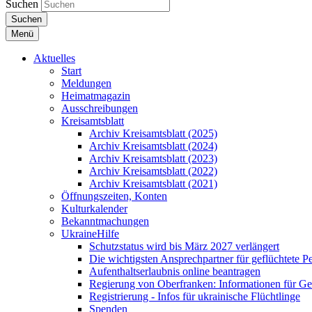
Suchen
Suchen
Menü
Aktuelles
Start
Meldungen
Heimatmagazin
Ausschreibungen
Kreisamtsblatt
Archiv Kreisamtsblatt (2025)
Archiv Kreisamtsblatt (2024)
Archiv Kreisamtsblatt (2023)
Archiv Kreisamtsblatt (2022)
Archiv Kreisamtsblatt (2021)
Öffnungszeiten, Konten
Kulturkalender
Bekanntmachungen
UkraineHilfe
Schutzstatus wird bis März 2027 verlängert
Die wichtigsten Ansprechpartner für geflüchtete 
Aufenthaltserlaubnis online beantragen
Regierung von Oberfranken: Informationen für Gef
Registrierung - Infos für ukrainische Flüchtlinge
Spenden