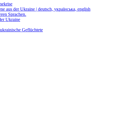
nekrise
ene aus der Ukraine | deutsch, українська, english
eren Sprachen.
der Ukraine
ukrainische Geflüchtete