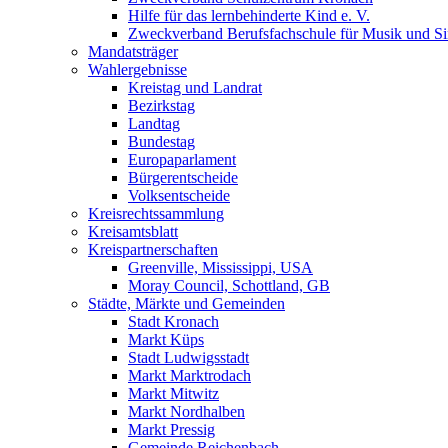
Hilfe für das lernbehinderte Kind e. V.
Zweckverband Berufsfachschule für Musik und S
Mandatsträger
Wahlergebnisse
Kreistag und Landrat
Bezirkstag
Landtag
Bundestag
Europaparlament
Bürgerentscheide
Volksentscheide
Kreisrechtssammlung
Kreisamtsblatt
Kreispartnerschaften
Greenville, Mississippi, USA
Moray Council, Schottland, GB
Städte, Märkte und Gemeinden
Stadt Kronach
Markt Küps
Stadt Ludwigsstadt
Markt Marktrodach
Markt Mitwitz
Markt Nordhalben
Markt Pressig
Gemeinde Reichenbach