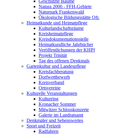
Geschützte Bäume
Natura 2000 - FFH-Gebiete
Naturpark Frankenwald
Ökologische Bildungsstätte Ofr.
Heimatkunde und Heimatpflege
Kulturlandschaftsräume
Kreisheimatpflege
Kreisdokumentationsstelle
Heimatkundliche Jahrbücher
Veröffentlichungen der KHPf
Projekt Trinität
Tag des offenen Denkmals
Gartenkultur und Landespflege
Kreisfachberatung
Dorfwettbewerb
Kreisverband
Ortsvereine
Kulturelle Veranstaltungen
Kulturring
Kronacher Sommer
Mitwitzer Schlosskonzerte
Galerie im Landratsamt
Denkmäler und Sehenswertes
Sport und Freizeit
Radfahren