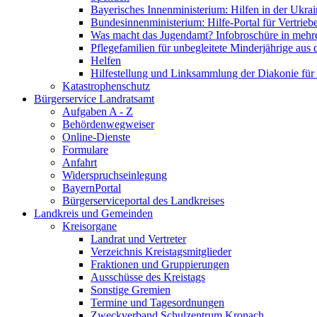
Bayerisches Innenministerium: Hilfen in der Ukrai
Bundesinnenministerium: Hilfe-Portal für Vertrieb
Was macht das Jugendamt? Infobroschüre in mehr
Pflegefamilien für unbegleitete Minderjährige aus 
Helfen
Hilfestellung und Linksammlung der Diakonie für 
Katastrophenschutz
Bürgerservice Landratsamt
Aufgaben A - Z
Behördenwegweiser
Online-Dienste
Formulare
Anfahrt
Widerspruchseinlegung
BayernPortal
Bürgerserviceportal des Landkreises
Landkreis und Gemeinden
Kreisorgane
Landrat und Vertreter
Verzeichnis Kreistagsmitglieder
Fraktionen und Gruppierungen
Ausschüsse des Kreistags
Sonstige Gremien
Termine und Tagesordnungen
Zweckverband Schulzentrum Kronach