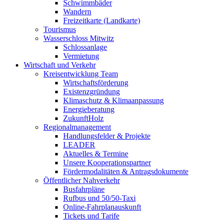
Schwimmbäder
Wandern
Freizeitkarte (Landkarte)
Tourismus
Wasserschloss Mitwitz
Schlossanlage
Vermietung
Wirtschaft und Verkehr
Kreisentwicklung Team
Wirtschaftsförderung
Existenzgründung
Klimaschutz & Klimaanpassung
Energieberatung
ZukunftHolz
Regionalmanagement
Handlungsfelder & Projekte
LEADER
Aktuelles & Termine
Unsere Kooperationspartner
Fördermodalitäten & Antragsdokumente
Öffentlicher Nahverkehr
Busfahrpläne
Rufbus und 50/50-Taxi
Online-Fahrplanauskunft
Tickets und Tarife