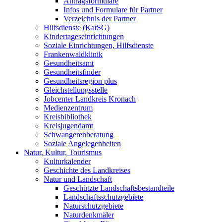
Antragsformulare
Infos und Formulare für Partner
Verzeichnis der Partner
Hilfsdienste (KatSG)
Kindertageseinrichtungen
Soziale Einrichtungen, Hilfsdienste
Frankenwaldklinik
Gesundheitsamt
Gesundheitsfinder
Gesundheitsregion plus
Gleichstellungsstelle
Jobcenter Landkreis Kronach
Medienzentrum
Kreisbibliothek
Kreisjugendamt
Schwangerenberatung
Soziale Angelegenheiten
Natur, Kultur, Tourismus
Kulturkalender
Geschichte des Landkreises
Natur und Landschaft
Geschützte Landschaftsbestandteile
Landschaftsschutzgebiete
Naturschutzgebiete
Naturdenkmäler