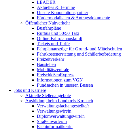
LEADER
Aktuelles & Termine
Unsere Kooperationspartner
Fördermodalitäten & Antragsdokumente
Öffentlicher Nahverkehr
Busfahrpläne
Rufbus und 50/50-Taxi
Online-Fahrplanauskunft
Tickets und Tarife
Fahrplanauszüge für Grund- und Mittelschulen
Fahrtkostenerstattung und Schülerbeförderung
Freizeitverkehr
Baustellen
Mobilitätszentrale
FreischießenExpress
Informationen zum VGN
Fundsachen in unseren Bussen
Jobs und Karriere
Aktuelle Stellenangebote
Ausbildung beim Landkreis Kronach
Verwaltungsfachangestellte/r
Verwaltungswirt/in
Diplomverwaltungswirt/in
Straßenwärter/in
Fachinformatiker/in