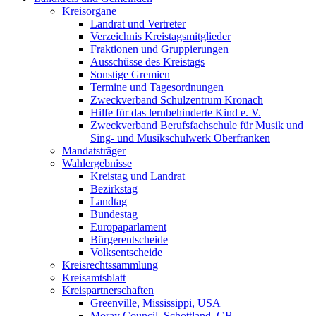
Kreisorgane
Landrat und Vertreter
Verzeichnis Kreistagsmitglieder
Fraktionen und Gruppierungen
Ausschüsse des Kreistags
Sonstige Gremien
Termine und Tagesordnungen
Zweckverband Schulzentrum Kronach
Hilfe für das lernbehinderte Kind e. V.
Zweckverband Berufsfachschule für Musik und
Sing- und Musikschulwerk Oberfranken
Mandatsträger
Wahlergebnisse
Kreistag und Landrat
Bezirkstag
Landtag
Bundestag
Europaparlament
Bürgerentscheide
Volksentscheide
Kreisrechtssammlung
Kreisamtsblatt
Kreispartnerschaften
Greenville, Mississippi, USA
Moray Council, Schottland, GB