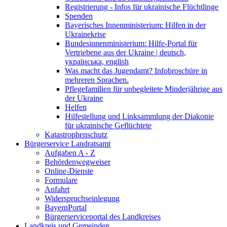
Registrierung - Infos für ukrainische Flüchtlinge
Spenden
Bayerisches Innenministerium: Hilfen in der
Ukrainekrise
Bundesinnenministerium: Hilfe-Portal für
Vertriebene aus der Ukraine | deutsch,
українська, english
Was macht das Jugendamt? Infobroschüre in
mehreren Sprachen.
Pflegefamilien für unbegleitete Minderjährige aus
der Ukraine
Helfen
Hilfestellung und Linksammlung der Diakonie
für ukrainische Geflüchtete
Katastrophenschutz
Bürgerservice Landratsamt
Aufgaben A - Z
Behördenwegweiser
Online-Dienste
Formulare
Anfahrt
Widerspruchseinlegung
BayernPortal
Bürgerserviceportal des Landkreises
Landkreis und Gemeinden