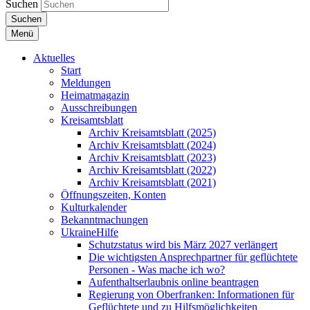
Suchen
Suchen
Menü
Aktuelles
Start
Meldungen
Heimatmagazin
Ausschreibungen
Kreisamtsblatt
Archiv Kreisamtsblatt (2025)
Archiv Kreisamtsblatt (2024)
Archiv Kreisamtsblatt (2023)
Archiv Kreisamtsblatt (2022)
Archiv Kreisamtsblatt (2021)
Öffnungszeiten, Konten
Kulturkalender
Bekanntmachungen
UkraineHilfe
Schutzstatus wird bis März 2027 verlängert
Die wichtigsten Ansprechpartner für geflüchtete
Personen - Was mache ich wo?
Aufenthaltserlaubnis online beantragen
Regierung von Oberfranken: Informationen für
Geflüchtete und zu Hilfsmöglichkeiten