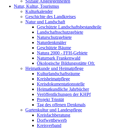
Soziale Angelegenheiten
Natur, Kultur, Tourismus
Kulturkalender
Geschichte des Landkreises
Natur und Landschaft
Geschützte Landschaftsbestandteile
Landschaftsschutzgebiete
Naturschutzgebiete
Naturdenkmäler
Geschützte Bäume
Natura 2000 - FFH-Gebiete
Naturpark Frankenwald
Ökologische Bildungsstätte Ofr.
Heimatkunde und Heimatpflege
Kulturlandschaftsräume
Kreisheimatpflege
Kreisdokumentationsstelle
Heimatkundliche Jahrbücher
Veröffentlichungen der KHPf
Projekt Trinität
Tag des offenen Denkmals
Gartenkultur und Landespflege
Kreisfachberatung
Dorfwettbewerb
Kreisverband