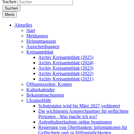
Suchen
Suchen
Menü
Aktuelles
Start
Meldungen
Heimatmagazin
Ausschreibungen
Kreisamtsblatt
Archiv Kreisamtsblatt (2025)
Archiv Kreisamtsblatt (2024)
Archiv Kreisamtsblatt (2023)
Archiv Kreisamtsblatt (2022)
Archiv Kreisamtsblatt (2021)
Öffnungszeiten, Konten
Kulturkalender
Bekanntmachungen
UkraineHilfe
Schutzstatus wird bis März 2027 verlängert
Die wichtigsten Ansprechpartner für geflüchtete
Personen - Was mache ich wo?
Aufenthaltserlaubnis online beantragen
Regierung von Oberfranken: Informationen für
Geflüchtete und zu Hilfsmöglichkeiten