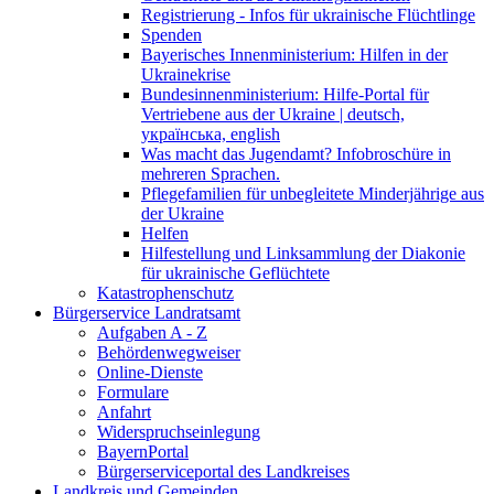
Registrierung - Infos für ukrainische Flüchtlinge
Spenden
Bayerisches Innenministerium: Hilfen in der
Ukrainekrise
Bundesinnenministerium: Hilfe-Portal für
Vertriebene aus der Ukraine | deutsch,
українська, english
Was macht das Jugendamt? Infobroschüre in
mehreren Sprachen.
Pflegefamilien für unbegleitete Minderjährige aus
der Ukraine
Helfen
Hilfestellung und Linksammlung der Diakonie
für ukrainische Geflüchtete
Katastrophenschutz
Bürgerservice Landratsamt
Aufgaben A - Z
Behördenwegweiser
Online-Dienste
Formulare
Anfahrt
Widerspruchseinlegung
BayernPortal
Bürgerserviceportal des Landkreises
Landkreis und Gemeinden