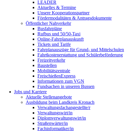
LEADER
Aktuelles & Termine
Unsere Kooperationspartner
Fördermodalitäten & Antragsdokumente
Öffentlicher Nahverkehr
Busfahrpläne
Rufbus und 50/50-Taxi
Online-Fahrplanauskunft
Tickets und Tarife
Fahrplanauszüge für Grund- und Mittelschulen
Fahrtkostenerstattung und Schülerbeförderung
Freizeitverkehr
Baustellen
Mobilitätszentrale
FreischießenExpress
Informationen zum VGN
Fundsachen in unseren Bussen
Jobs und Karriere
Aktuelle Stellenangebote
Ausbildung beim Landkreis Kronach
Verwaltungsfachangestellte/r
Verwaltungswirt/in
Diplomverwaltungswirt/in
Straßenwärter/in
Fachinformatiker/in