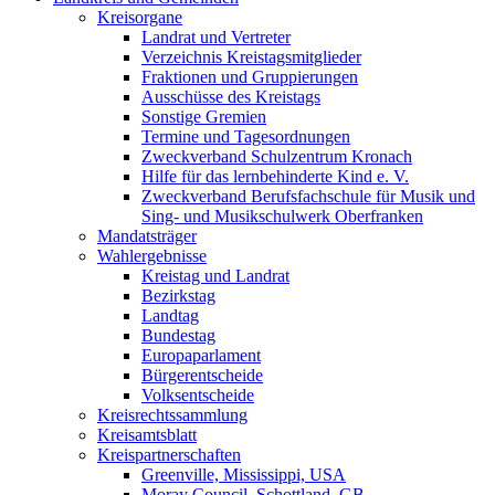
Kreisorgane
Landrat und Vertreter
Verzeichnis Kreistagsmitglieder
Fraktionen und Gruppierungen
Ausschüsse des Kreistags
Sonstige Gremien
Termine und Tagesordnungen
Zweckverband Schulzentrum Kronach
Hilfe für das lernbehinderte Kind e. V.
Zweckverband Berufsfachschule für Musik und
Sing- und Musikschulwerk Oberfranken
Mandatsträger
Wahlergebnisse
Kreistag und Landrat
Bezirkstag
Landtag
Bundestag
Europaparlament
Bürgerentscheide
Volksentscheide
Kreisrechtssammlung
Kreisamtsblatt
Kreispartnerschaften
Greenville, Mississippi, USA
Moray Council, Schottland, GB