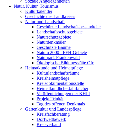
Soziale Angelegenheiten
Natur, Kultur, Tourismus
Kulturkalender
Geschichte des Landkreises
Natur und Landschaft
Geschützte Landschaftsbestandteile
Landschaftsschutzgebiete
Naturschutzgebiete
Naturdenkmäler
Geschützte Bäume
Natura 2000 - FFH-Gebiete
Naturpark Frankenwald
Ökologische Bildungsstätte Ofr.
Heimatkunde und Heimatpflege
Kulturlandschaftsräume
Kreisheimatpflege
Kreisdokumentationsstelle
Heimatkundliche Jahrbücher
Veröffentlichungen der KHPf
Projekt Trinität
Tag des offenen Denkmals
Gartenkultur und Landespflege
Kreisfachberatung
Dorfwettbewerb
Kreisverband