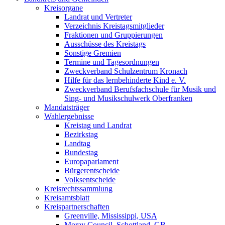
Kreisorgane
Landrat und Vertreter
Verzeichnis Kreistagsmitglieder
Fraktionen und Gruppierungen
Ausschüsse des Kreistags
Sonstige Gremien
Termine und Tagesordnungen
Zweckverband Schulzentrum Kronach
Hilfe für das lernbehinderte Kind e. V.
Zweckverband Berufsfachschule für Musik und
Sing- und Musikschulwerk Oberfranken
Mandatsträger
Wahlergebnisse
Kreistag und Landrat
Bezirkstag
Landtag
Bundestag
Europaparlament
Bürgerentscheide
Volksentscheide
Kreisrechtssammlung
Kreisamtsblatt
Kreispartnerschaften
Greenville, Mississippi, USA
Moray Council, Schottland, GB