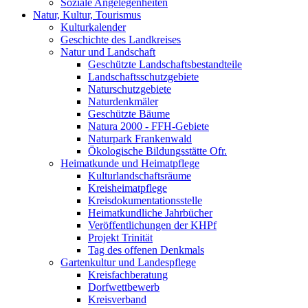
Soziale Angelegenheiten
Natur, Kultur, Tourismus
Kulturkalender
Geschichte des Landkreises
Natur und Landschaft
Geschützte Landschaftsbestandteile
Landschaftsschutzgebiete
Naturschutzgebiete
Naturdenkmäler
Geschützte Bäume
Natura 2000 - FFH-Gebiete
Naturpark Frankenwald
Ökologische Bildungsstätte Ofr.
Heimatkunde und Heimatpflege
Kulturlandschaftsräume
Kreisheimatpflege
Kreisdokumentationsstelle
Heimatkundliche Jahrbücher
Veröffentlichungen der KHPf
Projekt Trinität
Tag des offenen Denkmals
Gartenkultur und Landespflege
Kreisfachberatung
Dorfwettbewerb
Kreisverband