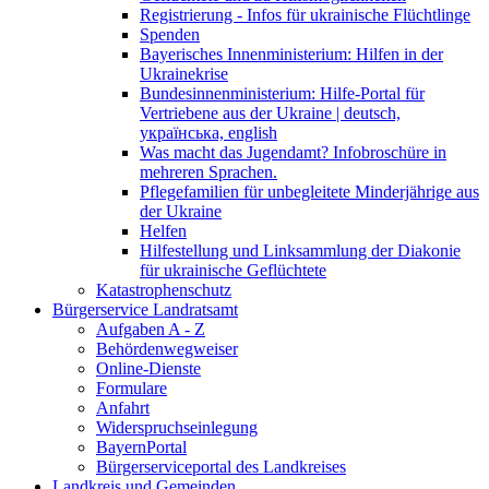
Registrierung - Infos für ukrainische Flüchtlinge
Spenden
Bayerisches Innenministerium: Hilfen in der
Ukrainekrise
Bundesinnenministerium: Hilfe-Portal für
Vertriebene aus der Ukraine | deutsch,
українська, english
Was macht das Jugendamt? Infobroschüre in
mehreren Sprachen.
Pflegefamilien für unbegleitete Minderjährige aus
der Ukraine
Helfen
Hilfestellung und Linksammlung der Diakonie
für ukrainische Geflüchtete
Katastrophenschutz
Bürgerservice Landratsamt
Aufgaben A - Z
Behördenwegweiser
Online-Dienste
Formulare
Anfahrt
Widerspruchseinlegung
BayernPortal
Bürgerserviceportal des Landkreises
Landkreis und Gemeinden