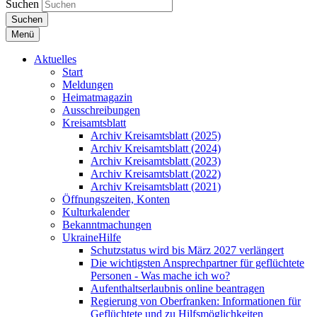
Suchen
Suchen
Menü
Aktuelles
Start
Meldungen
Heimatmagazin
Ausschreibungen
Kreisamtsblatt
Archiv Kreisamtsblatt (2025)
Archiv Kreisamtsblatt (2024)
Archiv Kreisamtsblatt (2023)
Archiv Kreisamtsblatt (2022)
Archiv Kreisamtsblatt (2021)
Öffnungszeiten, Konten
Kulturkalender
Bekanntmachungen
UkraineHilfe
Schutzstatus wird bis März 2027 verlängert
Die wichtigsten Ansprechpartner für geflüchtete
Personen - Was mache ich wo?
Aufenthaltserlaubnis online beantragen
Regierung von Oberfranken: Informationen für
Geflüchtete und zu Hilfsmöglichkeiten