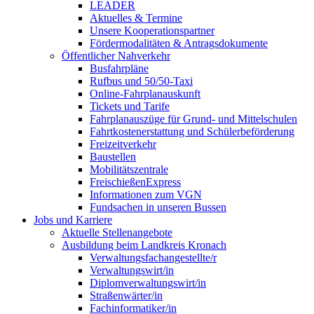
LEADER
Aktuelles & Termine
Unsere Kooperationspartner
Fördermodalitäten & Antragsdokumente
Öffentlicher Nahverkehr
Busfahrpläne
Rufbus und 50/50-Taxi
Online-Fahrplanauskunft
Tickets und Tarife
Fahrplanauszüge für Grund- und Mittelschulen
Fahrtkostenerstattung und Schülerbeförderung
Freizeitverkehr
Baustellen
Mobilitätszentrale
FreischießenExpress
Informationen zum VGN
Fundsachen in unseren Bussen
Jobs und Karriere
Aktuelle Stellenangebote
Ausbildung beim Landkreis Kronach
Verwaltungsfachangestellte/r
Verwaltungswirt/in
Diplomverwaltungswirt/in
Straßenwärter/in
Fachinformatiker/in