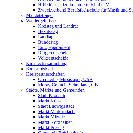
Hilfe für das lernbehinderte Kind e. V.
Zweckverband Berufsfachschule für Musik und S
Mandatsträger
Wahlergebnisse
Kreistag und Landrat
Bezirkstag
Landtag
Bundestag
Europaparlament
Bürgerentscheide
Volksentscheide
Kreisrechtssammlung
Kreisamtsblatt
Kreispartnerschaften
Greenville, Mississippi, USA
Moray Council, Schottland, GB
Städte, Märkte und Gemeinden
Stadt Kronach
Markt Küps
Stadt Ludwigsstadt
Markt Marktrodach
Markt Mitwitz
Markt Nordhalben
Markt Pressig
Gemeinde Reichenbach