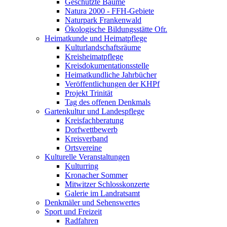
Geschützte Bäume
Natura 2000 - FFH-Gebiete
Naturpark Frankenwald
Ökologische Bildungsstätte Ofr.
Heimatkunde und Heimatpflege
Kulturlandschaftsräume
Kreisheimatpflege
Kreisdokumentationsstelle
Heimatkundliche Jahrbücher
Veröffentlichungen der KHPf
Projekt Trinität
Tag des offenen Denkmals
Gartenkultur und Landespflege
Kreisfachberatung
Dorfwettbewerb
Kreisverband
Ortsvereine
Kulturelle Veranstaltungen
Kulturring
Kronacher Sommer
Mitwitzer Schlosskonzerte
Galerie im Landratsamt
Denkmäler und Sehenswertes
Sport und Freizeit
Radfahren