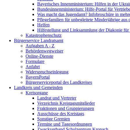
Bayerisches Innenministerium: Hilfen in der Ukrai
Bundesinnenministerium: Hilfe-Portal für Vertrieb
Was macht das Jugendamt? Infobroschüre in mehr
Pflegefamilien für unbegleitete Minderjährige aus 
Helfen
Hilfestellung und Linksammlung der Diakonie für 
Katastrophenschutz
Bürgerservice Landratsamt
Aufgaben A - Z
Behördenwegweiser
Online-Dienste
Formulare
Anfahrt
Widerspruchseinlegung
BayernPortal
Bürgerserviceportal des Landkreises
Landkreis und Gemeinden
Kreisorgane
Landrat und Vertreter
Verzeichnis Kreistagsmitglieder
Fraktionen und Gruppierungen
Ausschüsse des Kreistags
Sonstige Gremien
Termine und Tagesordnungen
Zweckverband Schulzentrum Kronach