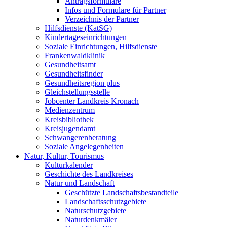
Antragsformulare
Infos und Formulare für Partner
Verzeichnis der Partner
Hilfsdienste (KatSG)
Kindertageseinrichtungen
Soziale Einrichtungen, Hilfsdienste
Frankenwaldklinik
Gesundheitsamt
Gesundheitsfinder
Gesundheitsregion plus
Gleichstellungsstelle
Jobcenter Landkreis Kronach
Medienzentrum
Kreisbibliothek
Kreisjugendamt
Schwangerenberatung
Soziale Angelegenheiten
Natur, Kultur, Tourismus
Kulturkalender
Geschichte des Landkreises
Natur und Landschaft
Geschützte Landschaftsbestandteile
Landschaftsschutzgebiete
Naturschutzgebiete
Naturdenkmäler