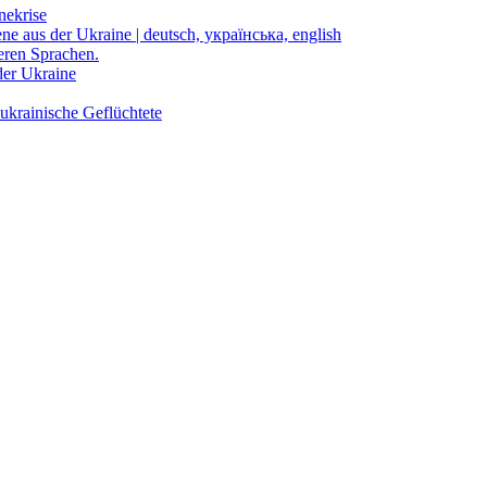
nekrise
ene aus der Ukraine | deutsch, українська, english
eren Sprachen.
der Ukraine
ukrainische Geflüchtete