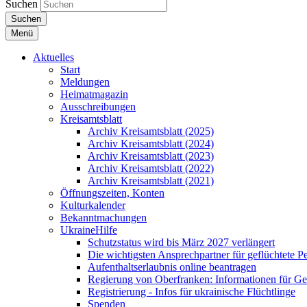
Suchen
Suchen
Menü
Aktuelles
Start
Meldungen
Heimatmagazin
Ausschreibungen
Kreisamtsblatt
Archiv Kreisamtsblatt (2025)
Archiv Kreisamtsblatt (2024)
Archiv Kreisamtsblatt (2023)
Archiv Kreisamtsblatt (2022)
Archiv Kreisamtsblatt (2021)
Öffnungszeiten, Konten
Kulturkalender
Bekanntmachungen
UkraineHilfe
Schutzstatus wird bis März 2027 verlängert
Die wichtigsten Ansprechpartner für geflüchtete 
Aufenthaltserlaubnis online beantragen
Regierung von Oberfranken: Informationen für Gef
Registrierung - Infos für ukrainische Flüchtlinge
Spenden