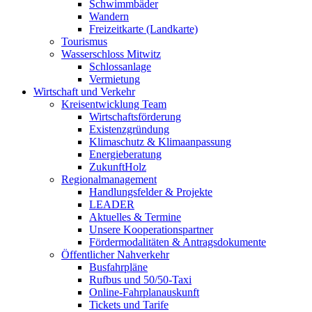
Schwimmbäder
Wandern
Freizeitkarte (Landkarte)
Tourismus
Wasserschloss Mitwitz
Schlossanlage
Vermietung
Wirtschaft und Verkehr
Kreisentwicklung Team
Wirtschaftsförderung
Existenzgründung
Klimaschutz & Klimaanpassung
Energieberatung
ZukunftHolz
Regionalmanagement
Handlungsfelder & Projekte
LEADER
Aktuelles & Termine
Unsere Kooperationspartner
Fördermodalitäten & Antragsdokumente
Öffentlicher Nahverkehr
Busfahrpläne
Rufbus und 50/50-Taxi
Online-Fahrplanauskunft
Tickets und Tarife