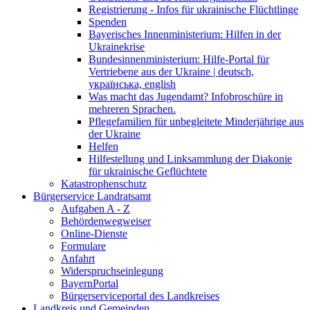
Registrierung - Infos für ukrainische Flüchtlinge
Spenden
Bayerisches Innenministerium: Hilfen in der
Ukrainekrise
Bundesinnenministerium: Hilfe-Portal für
Vertriebene aus der Ukraine | deutsch,
українська, english
Was macht das Jugendamt? Infobroschüre in
mehreren Sprachen.
Pflegefamilien für unbegleitete Minderjährige aus
der Ukraine
Helfen
Hilfestellung und Linksammlung der Diakonie
für ukrainische Geflüchtete
Katastrophenschutz
Bürgerservice Landratsamt
Aufgaben A - Z
Behördenwegweiser
Online-Dienste
Formulare
Anfahrt
Widerspruchseinlegung
BayernPortal
Bürgerserviceportal des Landkreises
Landkreis und Gemeinden