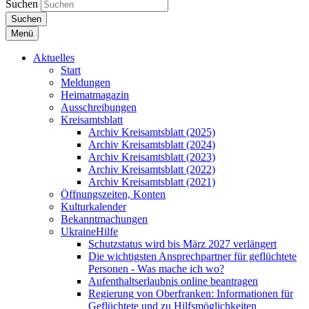
Suchen
Suchen
Menü
Aktuelles
Start
Meldungen
Heimatmagazin
Ausschreibungen
Kreisamtsblatt
Archiv Kreisamtsblatt (2025)
Archiv Kreisamtsblatt (2024)
Archiv Kreisamtsblatt (2023)
Archiv Kreisamtsblatt (2022)
Archiv Kreisamtsblatt (2021)
Öffnungszeiten, Konten
Kulturkalender
Bekanntmachungen
UkraineHilfe
Schutzstatus wird bis März 2027 verlängert
Die wichtigsten Ansprechpartner für geflüchtete
Personen - Was mache ich wo?
Aufenthaltserlaubnis online beantragen
Regierung von Oberfranken: Informationen für
Geflüchtete und zu Hilfsmöglichkeiten