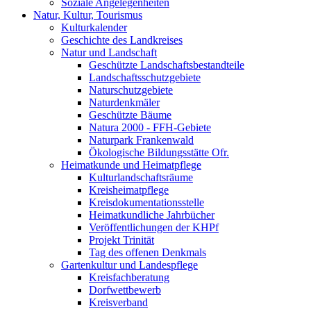
Soziale Angelegenheiten
Natur, Kultur, Tourismus
Kulturkalender
Geschichte des Landkreises
Natur und Landschaft
Geschützte Landschaftsbestandteile
Landschaftsschutzgebiete
Naturschutzgebiete
Naturdenkmäler
Geschützte Bäume
Natura 2000 - FFH-Gebiete
Naturpark Frankenwald
Ökologische Bildungsstätte Ofr.
Heimatkunde und Heimatpflege
Kulturlandschaftsräume
Kreisheimatpflege
Kreisdokumentationsstelle
Heimatkundliche Jahrbücher
Veröffentlichungen der KHPf
Projekt Trinität
Tag des offenen Denkmals
Gartenkultur und Landespflege
Kreisfachberatung
Dorfwettbewerb
Kreisverband