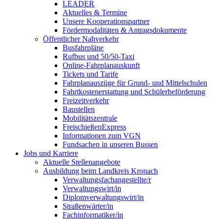
LEADER
Aktuelles & Termine
Unsere Kooperationspartner
Fördermodalitäten & Antragsdokumente
Öffentlicher Nahverkehr
Busfahrpläne
Rufbus und 50/50-Taxi
Online-Fahrplanauskunft
Tickets und Tarife
Fahrplanauszüge für Grund- und Mittelschulen
Fahrtkostenerstattung und Schülerbeförderung
Freizeitverkehr
Baustellen
Mobilitätszentrale
FreischießenExpress
Informationen zum VGN
Fundsachen in unseren Bussen
Jobs und Karriere
Aktuelle Stellenangebote
Ausbildung beim Landkreis Kronach
Verwaltungsfachangestellte/r
Verwaltungswirt/in
Diplomverwaltungswirt/in
Straßenwärter/in
Fachinformatiker/in