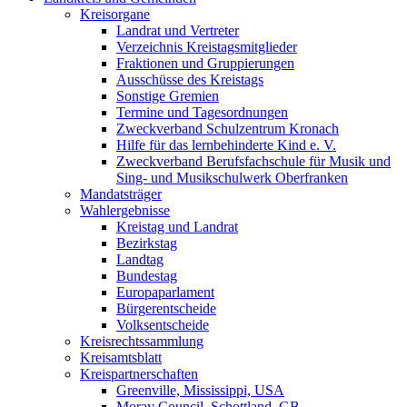
Kreisorgane
Landrat und Vertreter
Verzeichnis Kreistagsmitglieder
Fraktionen und Gruppierungen
Ausschüsse des Kreistags
Sonstige Gremien
Termine und Tagesordnungen
Zweckverband Schulzentrum Kronach
Hilfe für das lernbehinderte Kind e. V.
Zweckverband Berufsfachschule für Musik und
Sing- und Musikschulwerk Oberfranken
Mandatsträger
Wahlergebnisse
Kreistag und Landrat
Bezirkstag
Landtag
Bundestag
Europaparlament
Bürgerentscheide
Volksentscheide
Kreisrechtssammlung
Kreisamtsblatt
Kreispartnerschaften
Greenville, Mississippi, USA
Moray Council, Schottland, GB