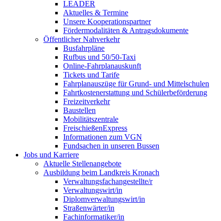
LEADER
Aktuelles & Termine
Unsere Kooperationspartner
Fördermodalitäten & Antragsdokumente
Öffentlicher Nahverkehr
Busfahrpläne
Rufbus und 50/50-Taxi
Online-Fahrplanauskunft
Tickets und Tarife
Fahrplanauszüge für Grund- und Mittelschulen
Fahrtkostenerstattung und Schülerbeförderung
Freizeitverkehr
Baustellen
Mobilitätszentrale
FreischießenExpress
Informationen zum VGN
Fundsachen in unseren Bussen
Jobs und Karriere
Aktuelle Stellenangebote
Ausbildung beim Landkreis Kronach
Verwaltungsfachangestellte/r
Verwaltungswirt/in
Diplomverwaltungswirt/in
Straßenwärter/in
Fachinformatiker/in