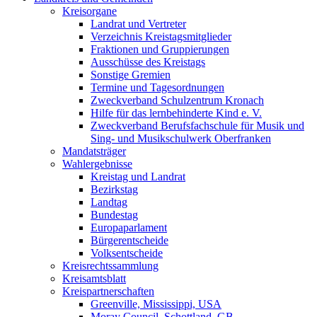
Kreisorgane
Landrat und Vertreter
Verzeichnis Kreistagsmitglieder
Fraktionen und Gruppierungen
Ausschüsse des Kreistags
Sonstige Gremien
Termine und Tagesordnungen
Zweckverband Schulzentrum Kronach
Hilfe für das lernbehinderte Kind e. V.
Zweckverband Berufsfachschule für Musik und
Sing- und Musikschulwerk Oberfranken
Mandatsträger
Wahlergebnisse
Kreistag und Landrat
Bezirkstag
Landtag
Bundestag
Europaparlament
Bürgerentscheide
Volksentscheide
Kreisrechtssammlung
Kreisamtsblatt
Kreispartnerschaften
Greenville, Mississippi, USA
Moray Council, Schottland, GB