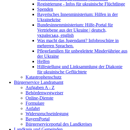
Registrierung - Infos für ukrainische Flüchtlinge
Spenden
Bayerisches Innenministerium: Hilfen in der
Ukrainekrise
Bundesinnenministerium: Hilfe-Portal für
Vertriebene aus der Ukraine | deutsch,
українська, english
Was macht das Jugendamt? Infobroschüre in
mehreren Sprachen.
Pflegefamilien für unbegleitete Minderjährige aus
der Ukraine
Helfen
Hilfestellung und Linksammlung der Diakonie
für ukrainische Geflüchtete
Katastrophenschutz
Bürgerservice Landratsamt
Aufgaben A - Z
Behördenwegweiser
Online-Dienste
Formulare
Anfahrt
Widerspruchseinlegung
BayernPortal
Bürgerserviceportal des Landkreises
Landkreis und Gemeinden