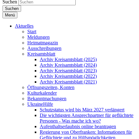
Suchen
Suchen
Menü
Aktuelles
Start
Meldungen
Heimatmagazin
Ausschreibungen
Kreisamtsblatt
Archiv Kreisamtsblatt (2025)
Archiv Kreisamtsblatt (2024)
Archiv Kreisamtsblatt (2023)
Archiv Kreisamtsblatt (2022)
Archiv Kreisamtsblatt (2021)
Öffnungszeiten, Konten
Kulturkalender
Bekanntmachungen
UkraineHilfe
Schutzstatus wird bis März 2027 verlängert
Die wichtigsten Ansprechpartner für geflüchtete
Personen - Was mache ich wo?
Aufenthaltserlaubnis online beantragen
Regierung von Oberfranken: Informationen für
Geflüchtete und zu Hilfsmöglichkeiten