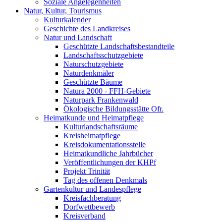
Soziale Angelegenheiten
Natur, Kultur, Tourismus
Kulturkalender
Geschichte des Landkreises
Natur und Landschaft
Geschützte Landschaftsbestandteile
Landschaftsschutzgebiete
Naturschutzgebiete
Naturdenkmäler
Geschützte Bäume
Natura 2000 - FFH-Gebiete
Naturpark Frankenwald
Ökologische Bildungsstätte Ofr.
Heimatkunde und Heimatpflege
Kulturlandschaftsräume
Kreisheimatpflege
Kreisdokumentationsstelle
Heimatkundliche Jahrbücher
Veröffentlichungen der KHPf
Projekt Trinität
Tag des offenen Denkmals
Gartenkultur und Landespflege
Kreisfachberatung
Dorfwettbewerb
Kreisverband