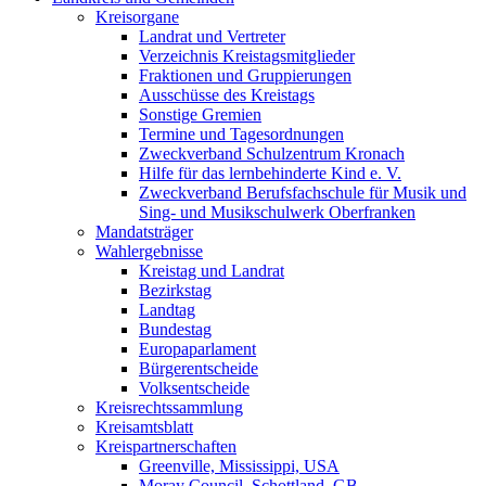
Kreisorgane
Landrat und Vertreter
Verzeichnis Kreistagsmitglieder
Fraktionen und Gruppierungen
Ausschüsse des Kreistags
Sonstige Gremien
Termine und Tagesordnungen
Zweckverband Schulzentrum Kronach
Hilfe für das lernbehinderte Kind e. V.
Zweckverband Berufsfachschule für Musik und
Sing- und Musikschulwerk Oberfranken
Mandatsträger
Wahlergebnisse
Kreistag und Landrat
Bezirkstag
Landtag
Bundestag
Europaparlament
Bürgerentscheide
Volksentscheide
Kreisrechtssammlung
Kreisamtsblatt
Kreispartnerschaften
Greenville, Mississippi, USA
Moray Council, Schottland, GB