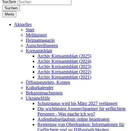
Suchen
Suchen
Menü
Aktuelles
Start
Meldungen
Heimatmagazin
Ausschreibungen
Kreisamtsblatt
Archiv Kreisamtsblatt (2025)
Archiv Kreisamtsblatt (2024)
Archiv Kreisamtsblatt (2023)
Archiv Kreisamtsblatt (2022)
Archiv Kreisamtsblatt (2021)
Öffnungszeiten, Konten
Kulturkalender
Bekanntmachungen
UkraineHilfe
Schutzstatus wird bis März 2027 verlängert
Die wichtigsten Ansprechpartner für geflüchtete
Personen - Was mache ich wo?
Aufenthaltserlaubnis online beantragen
Regierung von Oberfranken: Informationen für
Geflüchtete und zu Hilfsmöglichkeiten