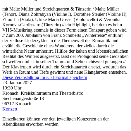
mit Malte Müller und Streichquartett & Tänzerin / Malte Müller
(Tenor), Diana Zohrabyan (Violine I), Dorothee Steuler (Violine II),
Zhuo Lu (Viola), Ulrike Maria Gossel (Violoncello) & Veronika
Kornova-Cardizzaro (Tänzerin) // ein Highlight, bei dem es beim
VHS-Musikring erstmals in dieser Form einen Tanzpart geben wird
// Zum 200. Jubiläum von Franz Schuberts „Winterreise“ entführt
der zeitlose Liederzyklus in die Themenwelt der Romantik und
erzählt die Geschichte eines Wanderers, der ziellos durch die
winterliche Natur umherirrt. Hilflos der kalten und lebensfeindlichen
Realität des Winters ausgesetzt, lässt der Protagonist seine Gedanken
schweifen und ist in seiner Traum- und Sehnsuchtswelt gefangen //
Der Klavierpart wird durch ein Streichquartett ersetzt, wodurch das
Werk an Raum und Tiefe gewinnt und neue Klangfarben entstehen.
Diese Veranstaltung im iCal-Format speichern
23. Januar 2027
19:30 Uhr
Kronach, Kreiskulturraum mit Theaterbistro
Siechenangerstraße 13
96317
Kronach
Konzert
Einzelkarten können vor den jeweiligen Konzerten an der
Abendkasse erworben werden