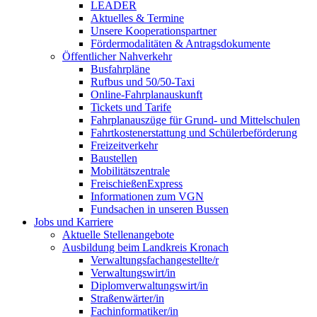
LEADER
Aktuelles & Termine
Unsere Kooperationspartner
Fördermodalitäten & Antragsdokumente
Öffentlicher Nahverkehr
Busfahrpläne
Rufbus und 50/50-Taxi
Online-Fahrplanauskunft
Tickets und Tarife
Fahrplanauszüge für Grund- und Mittelschulen
Fahrtkostenerstattung und Schülerbeförderung
Freizeitverkehr
Baustellen
Mobilitätszentrale
FreischießenExpress
Informationen zum VGN
Fundsachen in unseren Bussen
Jobs und Karriere
Aktuelle Stellenangebote
Ausbildung beim Landkreis Kronach
Verwaltungsfachangestellte/r
Verwaltungswirt/in
Diplomverwaltungswirt/in
Straßenwärter/in
Fachinformatiker/in