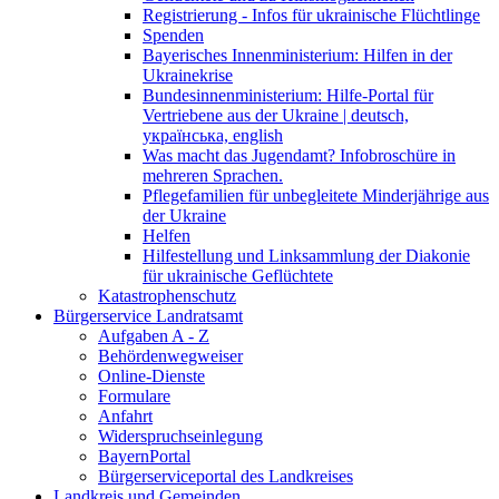
Registrierung - Infos für ukrainische Flüchtlinge
Spenden
Bayerisches Innenministerium: Hilfen in der
Ukrainekrise
Bundesinnenministerium: Hilfe-Portal für
Vertriebene aus der Ukraine | deutsch,
українська, english
Was macht das Jugendamt? Infobroschüre in
mehreren Sprachen.
Pflegefamilien für unbegleitete Minderjährige aus
der Ukraine
Helfen
Hilfestellung und Linksammlung der Diakonie
für ukrainische Geflüchtete
Katastrophenschutz
Bürgerservice Landratsamt
Aufgaben A - Z
Behördenwegweiser
Online-Dienste
Formulare
Anfahrt
Widerspruchseinlegung
BayernPortal
Bürgerserviceportal des Landkreises
Landkreis und Gemeinden