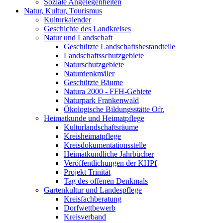
Soziale Angelegenheiten
Natur, Kultur, Tourismus
Kulturkalender
Geschichte des Landkreises
Natur und Landschaft
Geschützte Landschaftsbestandteile
Landschaftsschutzgebiete
Naturschutzgebiete
Naturdenkmäler
Geschützte Bäume
Natura 2000 - FFH-Gebiete
Naturpark Frankenwald
Ökologische Bildungsstätte Ofr.
Heimatkunde und Heimatpflege
Kulturlandschaftsräume
Kreisheimatpflege
Kreisdokumentationsstelle
Heimatkundliche Jahrbücher
Veröffentlichungen der KHPf
Projekt Trinität
Tag des offenen Denkmals
Gartenkultur und Landespflege
Kreisfachberatung
Dorfwettbewerb
Kreisverband