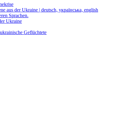
nekrise
ene aus der Ukraine | deutsch, українська, english
eren Sprachen.
der Ukraine
ukrainische Geflüchtete