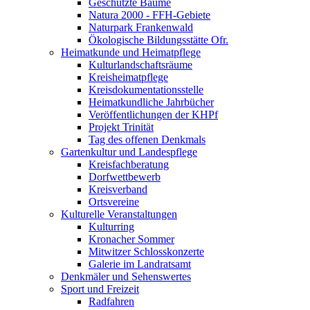
Geschützte Bäume
Natura 2000 - FFH-Gebiete
Naturpark Frankenwald
Ökologische Bildungsstätte Ofr.
Heimatkunde und Heimatpflege
Kulturlandschaftsräume
Kreisheimatpflege
Kreisdokumentationsstelle
Heimatkundliche Jahrbücher
Veröffentlichungen der KHPf
Projekt Trinität
Tag des offenen Denkmals
Gartenkultur und Landespflege
Kreisfachberatung
Dorfwettbewerb
Kreisverband
Ortsvereine
Kulturelle Veranstaltungen
Kulturring
Kronacher Sommer
Mitwitzer Schlosskonzerte
Galerie im Landratsamt
Denkmäler und Sehenswertes
Sport und Freizeit
Radfahren