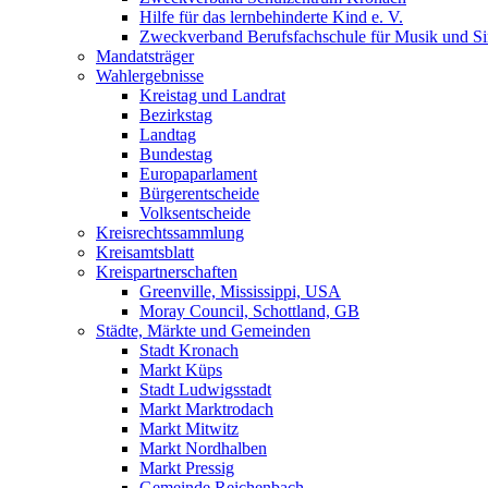
Hilfe für das lernbehinderte Kind e. V.
Zweckverband Berufsfachschule für Musik und S
Mandatsträger
Wahlergebnisse
Kreistag und Landrat
Bezirkstag
Landtag
Bundestag
Europaparlament
Bürgerentscheide
Volksentscheide
Kreisrechtssammlung
Kreisamtsblatt
Kreispartnerschaften
Greenville, Mississippi, USA
Moray Council, Schottland, GB
Städte, Märkte und Gemeinden
Stadt Kronach
Markt Küps
Stadt Ludwigsstadt
Markt Marktrodach
Markt Mitwitz
Markt Nordhalben
Markt Pressig
Gemeinde Reichenbach