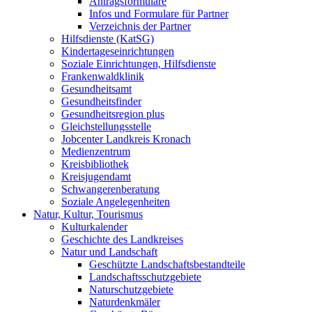
Antragsformulare
Infos und Formulare für Partner
Verzeichnis der Partner
Hilfsdienste (KatSG)
Kindertageseinrichtungen
Soziale Einrichtungen, Hilfsdienste
Frankenwaldklinik
Gesundheitsamt
Gesundheitsfinder
Gesundheitsregion plus
Gleichstellungsstelle
Jobcenter Landkreis Kronach
Medienzentrum
Kreisbibliothek
Kreisjugendamt
Schwangerenberatung
Soziale Angelegenheiten
Natur, Kultur, Tourismus
Kulturkalender
Geschichte des Landkreises
Natur und Landschaft
Geschützte Landschaftsbestandteile
Landschaftsschutzgebiete
Naturschutzgebiete
Naturdenkmäler