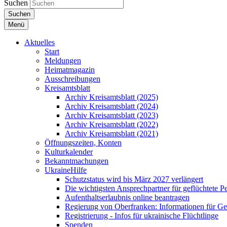
Suchen
Suchen
Menü
Aktuelles
Start
Meldungen
Heimatmagazin
Ausschreibungen
Kreisamtsblatt
Archiv Kreisamtsblatt (2025)
Archiv Kreisamtsblatt (2024)
Archiv Kreisamtsblatt (2023)
Archiv Kreisamtsblatt (2022)
Archiv Kreisamtsblatt (2021)
Öffnungszeiten, Konten
Kulturkalender
Bekanntmachungen
UkraineHilfe
Schutzstatus wird bis März 2027 verlängert
Die wichtigsten Ansprechpartner für geflüchtete 
Aufenthaltserlaubnis online beantragen
Regierung von Oberfranken: Informationen für Gef
Registrierung - Infos für ukrainische Flüchtlinge
Spenden