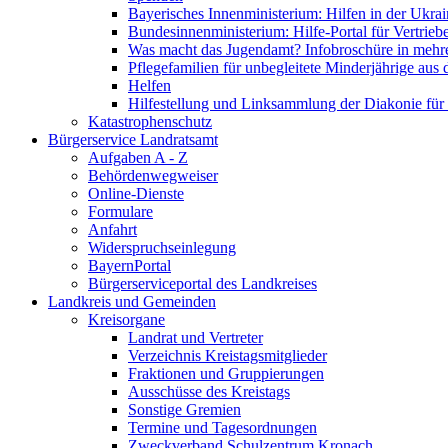
Bayerisches Innenministerium: Hilfen in der Ukrai
Bundesinnenministerium: Hilfe-Portal für Vertrieb
Was macht das Jugendamt? Infobroschüre in mehr
Pflegefamilien für unbegleitete Minderjährige aus 
Helfen
Hilfestellung und Linksammlung der Diakonie für 
Katastrophenschutz
Bürgerservice Landratsamt
Aufgaben A - Z
Behördenwegweiser
Online-Dienste
Formulare
Anfahrt
Widerspruchseinlegung
BayernPortal
Bürgerserviceportal des Landkreises
Landkreis und Gemeinden
Kreisorgane
Landrat und Vertreter
Verzeichnis Kreistagsmitglieder
Fraktionen und Gruppierungen
Ausschüsse des Kreistags
Sonstige Gremien
Termine und Tagesordnungen
Zweckverband Schulzentrum Kronach