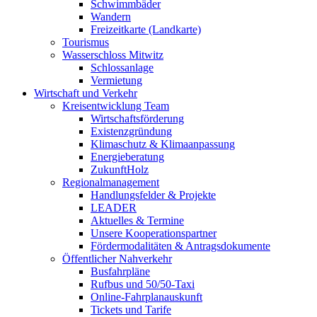
Schwimmbäder
Wandern
Freizeitkarte (Landkarte)
Tourismus
Wasserschloss Mitwitz
Schlossanlage
Vermietung
Wirtschaft und Verkehr
Kreisentwicklung Team
Wirtschaftsförderung
Existenzgründung
Klimaschutz & Klimaanpassung
Energieberatung
ZukunftHolz
Regionalmanagement
Handlungsfelder & Projekte
LEADER
Aktuelles & Termine
Unsere Kooperationspartner
Fördermodalitäten & Antragsdokumente
Öffentlicher Nahverkehr
Busfahrpläne
Rufbus und 50/50-Taxi
Online-Fahrplanauskunft
Tickets und Tarife