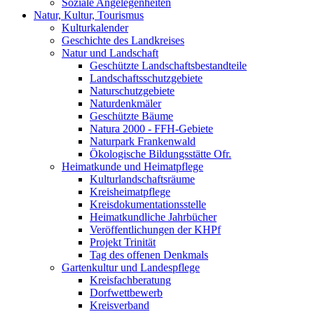
Soziale Angelegenheiten
Natur, Kultur, Tourismus
Kulturkalender
Geschichte des Landkreises
Natur und Landschaft
Geschützte Landschaftsbestandteile
Landschaftsschutzgebiete
Naturschutzgebiete
Naturdenkmäler
Geschützte Bäume
Natura 2000 - FFH-Gebiete
Naturpark Frankenwald
Ökologische Bildungsstätte Ofr.
Heimatkunde und Heimatpflege
Kulturlandschaftsräume
Kreisheimatpflege
Kreisdokumentationsstelle
Heimatkundliche Jahrbücher
Veröffentlichungen der KHPf
Projekt Trinität
Tag des offenen Denkmals
Gartenkultur und Landespflege
Kreisfachberatung
Dorfwettbewerb
Kreisverband