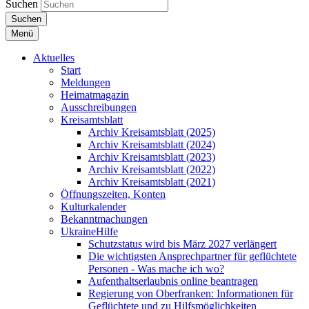
Suchen
Suchen
Menü
Aktuelles
Start
Meldungen
Heimatmagazin
Ausschreibungen
Kreisamtsblatt
Archiv Kreisamtsblatt (2025)
Archiv Kreisamtsblatt (2024)
Archiv Kreisamtsblatt (2023)
Archiv Kreisamtsblatt (2022)
Archiv Kreisamtsblatt (2021)
Öffnungszeiten, Konten
Kulturkalender
Bekanntmachungen
UkraineHilfe
Schutzstatus wird bis März 2027 verlängert
Die wichtigsten Ansprechpartner für geflüchtete
Personen - Was mache ich wo?
Aufenthaltserlaubnis online beantragen
Regierung von Oberfranken: Informationen für
Geflüchtete und zu Hilfsmöglichkeiten