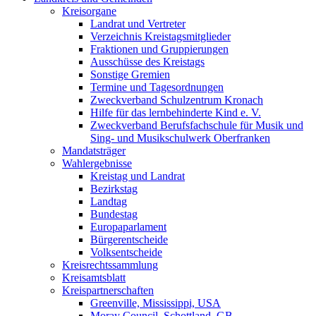
Kreisorgane
Landrat und Vertreter
Verzeichnis Kreistagsmitglieder
Fraktionen und Gruppierungen
Ausschüsse des Kreistags
Sonstige Gremien
Termine und Tagesordnungen
Zweckverband Schulzentrum Kronach
Hilfe für das lernbehinderte Kind e. V.
Zweckverband Berufsfachschule für Musik und
Sing- und Musikschulwerk Oberfranken
Mandatsträger
Wahlergebnisse
Kreistag und Landrat
Bezirkstag
Landtag
Bundestag
Europaparlament
Bürgerentscheide
Volksentscheide
Kreisrechtssammlung
Kreisamtsblatt
Kreispartnerschaften
Greenville, Mississippi, USA
Moray Council, Schottland, GB