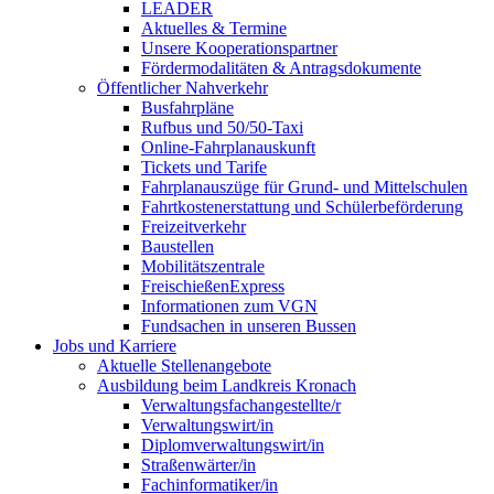
LEADER
Aktuelles & Termine
Unsere Kooperationspartner
Fördermodalitäten & Antragsdokumente
Öffentlicher Nahverkehr
Busfahrpläne
Rufbus und 50/50-Taxi
Online-Fahrplanauskunft
Tickets und Tarife
Fahrplanauszüge für Grund- und Mittelschulen
Fahrtkostenerstattung und Schülerbeförderung
Freizeitverkehr
Baustellen
Mobilitätszentrale
FreischießenExpress
Informationen zum VGN
Fundsachen in unseren Bussen
Jobs und Karriere
Aktuelle Stellenangebote
Ausbildung beim Landkreis Kronach
Verwaltungsfachangestellte/r
Verwaltungswirt/in
Diplomverwaltungswirt/in
Straßenwärter/in
Fachinformatiker/in