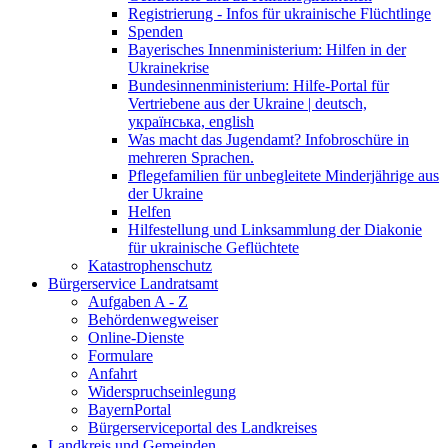
Registrierung - Infos für ukrainische Flüchtlinge
Spenden
Bayerisches Innenministerium: Hilfen in der
Ukrainekrise
Bundesinnenministerium: Hilfe-Portal für
Vertriebene aus der Ukraine | deutsch,
українська, english
Was macht das Jugendamt? Infobroschüre in
mehreren Sprachen.
Pflegefamilien für unbegleitete Minderjährige aus
der Ukraine
Helfen
Hilfestellung und Linksammlung der Diakonie
für ukrainische Geflüchtete
Katastrophenschutz
Bürgerservice Landratsamt
Aufgaben A - Z
Behördenwegweiser
Online-Dienste
Formulare
Anfahrt
Widerspruchseinlegung
BayernPortal
Bürgerserviceportal des Landkreises
Landkreis und Gemeinden