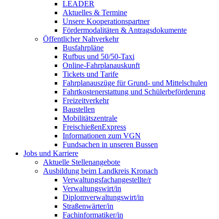
LEADER
Aktuelles & Termine
Unsere Kooperationspartner
Fördermodalitäten & Antragsdokumente
Öffentlicher Nahverkehr
Busfahrpläne
Rufbus und 50/50-Taxi
Online-Fahrplanauskunft
Tickets und Tarife
Fahrplanauszüge für Grund- und Mittelschulen
Fahrtkostenerstattung und Schülerbeförderung
Freizeitverkehr
Baustellen
Mobilitätszentrale
FreischießenExpress
Informationen zum VGN
Fundsachen in unseren Bussen
Jobs und Karriere
Aktuelle Stellenangebote
Ausbildung beim Landkreis Kronach
Verwaltungsfachangestellte/r
Verwaltungswirt/in
Diplomverwaltungswirt/in
Straßenwärter/in
Fachinformatiker/in