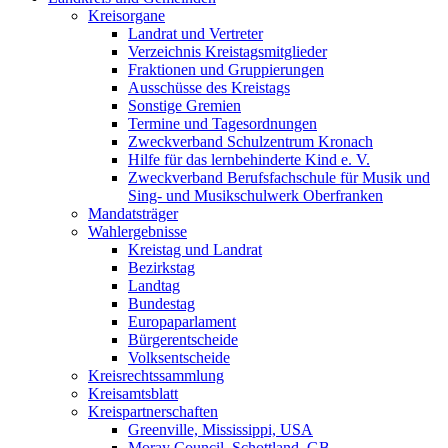
Kreisorgane
Landrat und Vertreter
Verzeichnis Kreistagsmitglieder
Fraktionen und Gruppierungen
Ausschüsse des Kreistags
Sonstige Gremien
Termine und Tagesordnungen
Zweckverband Schulzentrum Kronach
Hilfe für das lernbehinderte Kind e. V.
Zweckverband Berufsfachschule für Musik und
Sing- und Musikschulwerk Oberfranken
Mandatsträger
Wahlergebnisse
Kreistag und Landrat
Bezirkstag
Landtag
Bundestag
Europaparlament
Bürgerentscheide
Volksentscheide
Kreisrechtssammlung
Kreisamtsblatt
Kreispartnerschaften
Greenville, Mississippi, USA
Moray Council, Schottland, GB