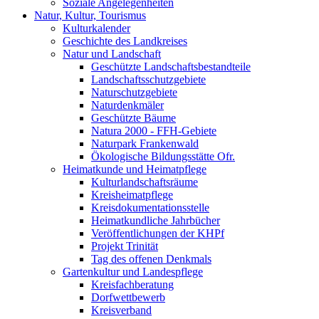
Soziale Angelegenheiten
Natur, Kultur, Tourismus
Kulturkalender
Geschichte des Landkreises
Natur und Landschaft
Geschützte Landschaftsbestandteile
Landschaftsschutzgebiete
Naturschutzgebiete
Naturdenkmäler
Geschützte Bäume
Natura 2000 - FFH-Gebiete
Naturpark Frankenwald
Ökologische Bildungsstätte Ofr.
Heimatkunde und Heimatpflege
Kulturlandschaftsräume
Kreisheimatpflege
Kreisdokumentationsstelle
Heimatkundliche Jahrbücher
Veröffentlichungen der KHPf
Projekt Trinität
Tag des offenen Denkmals
Gartenkultur und Landespflege
Kreisfachberatung
Dorfwettbewerb
Kreisverband