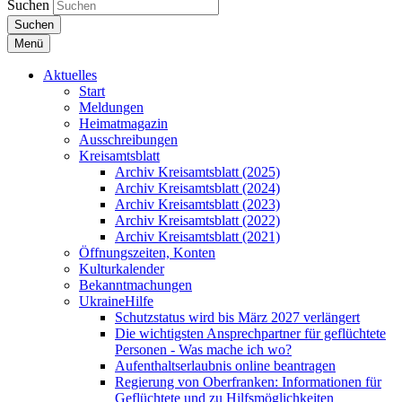
Suchen
Suchen
Menü
Aktuelles
Start
Meldungen
Heimatmagazin
Ausschreibungen
Kreisamtsblatt
Archiv Kreisamtsblatt (2025)
Archiv Kreisamtsblatt (2024)
Archiv Kreisamtsblatt (2023)
Archiv Kreisamtsblatt (2022)
Archiv Kreisamtsblatt (2021)
Öffnungszeiten, Konten
Kulturkalender
Bekanntmachungen
UkraineHilfe
Schutzstatus wird bis März 2027 verlängert
Die wichtigsten Ansprechpartner für geflüchtete
Personen - Was mache ich wo?
Aufenthaltserlaubnis online beantragen
Regierung von Oberfranken: Informationen für
Geflüchtete und zu Hilfsmöglichkeiten