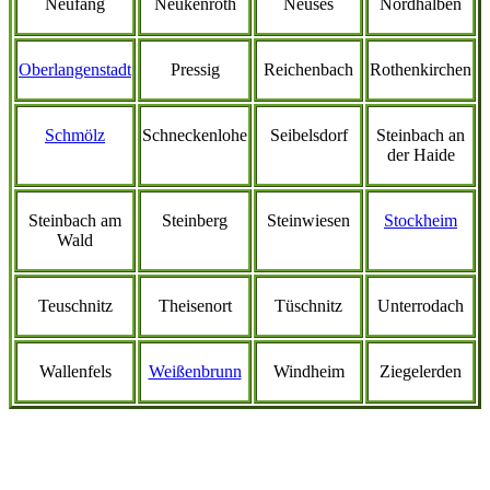
Neufang
Neukenroth
Neuses
Nordhalben
Oberlangenstadt
Pressig
Reichenbach
Rothenkirchen
Schmölz
Schneckenlohe
Seibelsdorf
Steinbach an
der Haide
Steinbach am
Steinberg
Steinwiesen
Stockheim
Wald
Teuschnitz
Theisenort
Tüschnitz
Unterrodach
Wallenfels
Weißenbrunn
Windheim
Ziegelerden