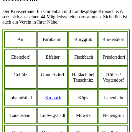
Der Kreisverband für Gartenbau und Landespflege Kronach e.V.
setzt sich aus seinen 44 Mitgliedsvereinen zusammen. Sicherlich ist
auch ein Verein in Ihrer Nähe.
Au
Birnbaum
Burggrub
Burkersdorf
Ebersdorf
Effelter
Fischbach
Friedersdorf
Gehülz
Gundelsdorf
Haßlach bei
Höfles /
Teuschnitz
Vogtendorf
Johannisthal
Kronach
Küps
Lauenhain
Lauenstein
Ludwigsstadt
Mitwitz
Neuengrün