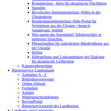
Registrierung - Infos für ukrainische Flüchtlinge
Spenden
Bayerisches Innenministerium: Hilfen in der
Ukrainekrise
Bundesinnenministerium: Hilfe-Portal für
Vertriebene aus der Ukraine | deutsch,
українська, english
Was macht das Jugendamt? Infobroschüre in
mehreren Sprachen.
Pflegefamilien für unbegleitete Minderjährige aus
der Ukraine
Helfen
Hilfestellung und Linksammlung der Diakonie
für ukrainische Geflüchtete
Katastrophenschutz
Bürgerservice Landratsamt
Aufgaben A - Z
Behördenwegweiser
Online-Dienste
Formulare
Anfahrt
Widerspruchseinlegung
BayernPortal
Bürgerserviceportal des Landkreises
Landkreis und Gemeinden