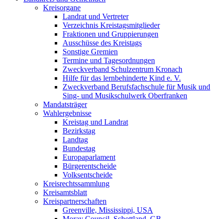
Kreisorgane
Landrat und Vertreter
Verzeichnis Kreistagsmitglieder
Fraktionen und Gruppierungen
Ausschüsse des Kreistags
Sonstige Gremien
Termine und Tagesordnungen
Zweckverband Schulzentrum Kronach
Hilfe für das lernbehinderte Kind e. V.
Zweckverband Berufsfachschule für Musik und
Sing- und Musikschulwerk Oberfranken
Mandatsträger
Wahlergebnisse
Kreistag und Landrat
Bezirkstag
Landtag
Bundestag
Europaparlament
Bürgerentscheide
Volksentscheide
Kreisrechtssammlung
Kreisamtsblatt
Kreispartnerschaften
Greenville, Mississippi, USA
Moray Council, Schottland, GB