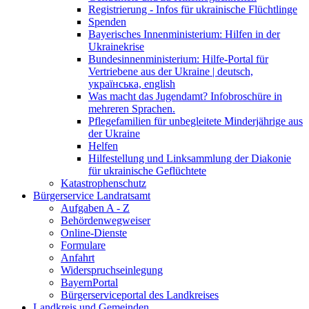
Registrierung - Infos für ukrainische Flüchtlinge
Spenden
Bayerisches Innenministerium: Hilfen in der
Ukrainekrise
Bundesinnenministerium: Hilfe-Portal für
Vertriebene aus der Ukraine | deutsch,
українська, english
Was macht das Jugendamt? Infobroschüre in
mehreren Sprachen.
Pflegefamilien für unbegleitete Minderjährige aus
der Ukraine
Helfen
Hilfestellung und Linksammlung der Diakonie
für ukrainische Geflüchtete
Katastrophenschutz
Bürgerservice Landratsamt
Aufgaben A - Z
Behördenwegweiser
Online-Dienste
Formulare
Anfahrt
Widerspruchseinlegung
BayernPortal
Bürgerserviceportal des Landkreises
Landkreis und Gemeinden