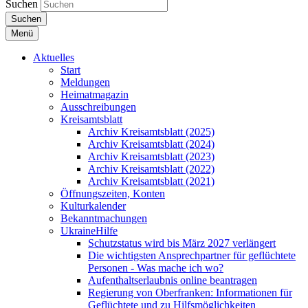
Suchen
Suchen
Menü
Aktuelles
Start
Meldungen
Heimatmagazin
Ausschreibungen
Kreisamtsblatt
Archiv Kreisamtsblatt (2025)
Archiv Kreisamtsblatt (2024)
Archiv Kreisamtsblatt (2023)
Archiv Kreisamtsblatt (2022)
Archiv Kreisamtsblatt (2021)
Öffnungszeiten, Konten
Kulturkalender
Bekanntmachungen
UkraineHilfe
Schutzstatus wird bis März 2027 verlängert
Die wichtigsten Ansprechpartner für geflüchtete
Personen - Was mache ich wo?
Aufenthaltserlaubnis online beantragen
Regierung von Oberfranken: Informationen für
Geflüchtete und zu Hilfsmöglichkeiten