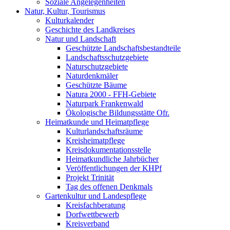
Soziale Angelegenheiten
Natur, Kultur, Tourismus
Kulturkalender
Geschichte des Landkreises
Natur und Landschaft
Geschützte Landschaftsbestandteile
Landschaftsschutzgebiete
Naturschutzgebiete
Naturdenkmäler
Geschützte Bäume
Natura 2000 - FFH-Gebiete
Naturpark Frankenwald
Ökologische Bildungsstätte Ofr.
Heimatkunde und Heimatpflege
Kulturlandschaftsräume
Kreisheimatpflege
Kreisdokumentationsstelle
Heimatkundliche Jahrbücher
Veröffentlichungen der KHPf
Projekt Trinität
Tag des offenen Denkmals
Gartenkultur und Landespflege
Kreisfachberatung
Dorfwettbewerb
Kreisverband