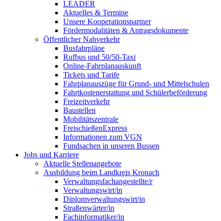
LEADER
Aktuelles & Termine
Unsere Kooperationspartner
Fördermodalitäten & Antragsdokumente
Öffentlicher Nahverkehr
Busfahrpläne
Rufbus und 50/50-Taxi
Online-Fahrplanauskunft
Tickets und Tarife
Fahrplanauszüge für Grund- und Mittelschulen
Fahrtkostenerstattung und Schülerbeförderung
Freizeitverkehr
Baustellen
Mobilitätszentrale
FreischießenExpress
Informationen zum VGN
Fundsachen in unseren Bussen
Jobs und Karriere
Aktuelle Stellenangebote
Ausbildung beim Landkreis Kronach
Verwaltungsfachangestellte/r
Verwaltungswirt/in
Diplomverwaltungswirt/in
Straßenwärter/in
Fachinformatiker/in