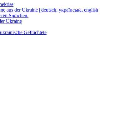
nekrise
ene aus der Ukraine | deutsch, українська, english
eren Sprachen.
der Ukraine
ukrainische Geflüchtete