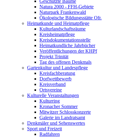
Geschützte Bäume
Natura 2000 - FFH-Gebiete
Naturpark Frankenwald
Ökologische Bildungsstätte Ofr.
Heimatkunde und Heimatpflege
Kulturlandschaftsräume
Kreisheimatpflege
Kreisdokumentationsstelle
Heimatkundliche Jahrbücher
Veröffentlichungen der KHPf
Projekt Trinität
Tag des offenen Denkmals
Gartenkultur und Landespflege
Kreisfachberatung
Dorfwettbewerb
Kreisverband
Ortsvereine
Kulturelle Veranstaltungen
Kulturring
Kronacher Sommer
Mitwitzer Schlosskonzerte
Galerie im Landratsamt
Denkmäler und Sehenswertes
Sport und Freizeit
Radfahren