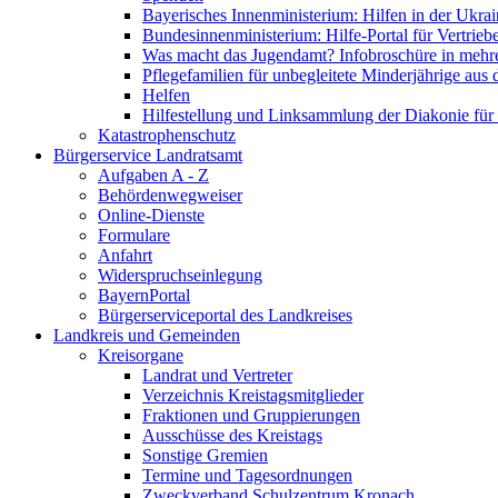
Bayerisches Innenministerium: Hilfen in der Ukrai
Bundesinnenministerium: Hilfe-Portal für Vertrieb
Was macht das Jugendamt? Infobroschüre in mehr
Pflegefamilien für unbegleitete Minderjährige aus 
Helfen
Hilfestellung und Linksammlung der Diakonie für 
Katastrophenschutz
Bürgerservice Landratsamt
Aufgaben A - Z
Behördenwegweiser
Online-Dienste
Formulare
Anfahrt
Widerspruchseinlegung
BayernPortal
Bürgerserviceportal des Landkreises
Landkreis und Gemeinden
Kreisorgane
Landrat und Vertreter
Verzeichnis Kreistagsmitglieder
Fraktionen und Gruppierungen
Ausschüsse des Kreistags
Sonstige Gremien
Termine und Tagesordnungen
Zweckverband Schulzentrum Kronach