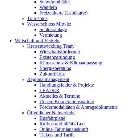
Schwimmbäder
Wandern
Freizeitkarte (Landkarte)
Tourismus
Wasserschloss Mitwitz
Schlossanlage
Vermietung
Wirtschaft und Verkehr
Kreisentwicklung Team
Wirtschaftsförderung
Existenzgründung
Klimaschutz & Klimaanpassung
Energieberatung
ZukunftHolz
Regionalmanagement
Handlungsfelder & Projekte
LEADER
Aktuelles & Termine
Unsere Kooperationspartner
Fördermodalitäten & Antragsdokumente
Öffentlicher Nahverkehr
Busfahrpläne
Rufbus und 50/50-Taxi
Online-Fahrplanauskunft
Tickets und Tarife