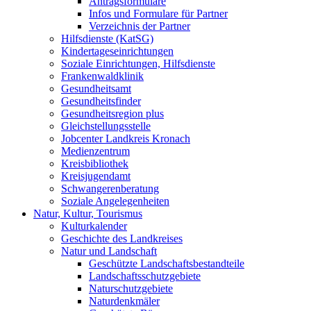
Antragsformulare
Infos und Formulare für Partner
Verzeichnis der Partner
Hilfsdienste (KatSG)
Kindertageseinrichtungen
Soziale Einrichtungen, Hilfsdienste
Frankenwaldklinik
Gesundheitsamt
Gesundheitsfinder
Gesundheitsregion plus
Gleichstellungsstelle
Jobcenter Landkreis Kronach
Medienzentrum
Kreisbibliothek
Kreisjugendamt
Schwangerenberatung
Soziale Angelegenheiten
Natur, Kultur, Tourismus
Kulturkalender
Geschichte des Landkreises
Natur und Landschaft
Geschützte Landschaftsbestandteile
Landschaftsschutzgebiete
Naturschutzgebiete
Naturdenkmäler