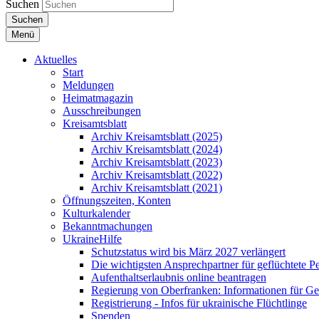
Suchen
Suchen
Menü
Aktuelles
Start
Meldungen
Heimatmagazin
Ausschreibungen
Kreisamtsblatt
Archiv Kreisamtsblatt (2025)
Archiv Kreisamtsblatt (2024)
Archiv Kreisamtsblatt (2023)
Archiv Kreisamtsblatt (2022)
Archiv Kreisamtsblatt (2021)
Öffnungszeiten, Konten
Kulturkalender
Bekanntmachungen
UkraineHilfe
Schutzstatus wird bis März 2027 verlängert
Die wichtigsten Ansprechpartner für geflüchtete 
Aufenthaltserlaubnis online beantragen
Regierung von Oberfranken: Informationen für Gef
Registrierung - Infos für ukrainische Flüchtlinge
Spenden