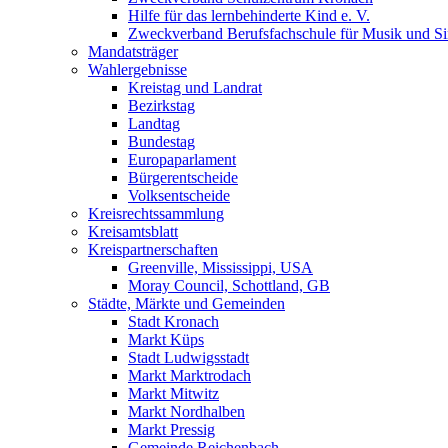
Hilfe für das lernbehinderte Kind e. V.
Zweckverband Berufsfachschule für Musik und S
Mandatsträger
Wahlergebnisse
Kreistag und Landrat
Bezirkstag
Landtag
Bundestag
Europaparlament
Bürgerentscheide
Volksentscheide
Kreisrechtssammlung
Kreisamtsblatt
Kreispartnerschaften
Greenville, Mississippi, USA
Moray Council, Schottland, GB
Städte, Märkte und Gemeinden
Stadt Kronach
Markt Küps
Stadt Ludwigsstadt
Markt Marktrodach
Markt Mitwitz
Markt Nordhalben
Markt Pressig
Gemeinde Reichenbach