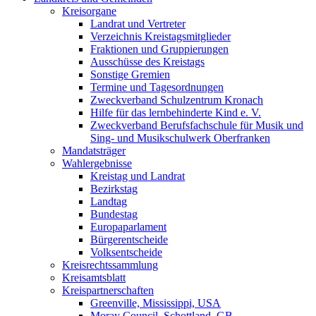
Kreisorgane
Landrat und Vertreter
Verzeichnis Kreistagsmitglieder
Fraktionen und Gruppierungen
Ausschüsse des Kreistags
Sonstige Gremien
Termine und Tagesordnungen
Zweckverband Schulzentrum Kronach
Hilfe für das lernbehinderte Kind e. V.
Zweckverband Berufsfachschule für Musik und
Sing- und Musikschulwerk Oberfranken
Mandatsträger
Wahlergebnisse
Kreistag und Landrat
Bezirkstag
Landtag
Bundestag
Europaparlament
Bürgerentscheide
Volksentscheide
Kreisrechtssammlung
Kreisamtsblatt
Kreispartnerschaften
Greenville, Mississippi, USA
Moray Council, Schottland, GB