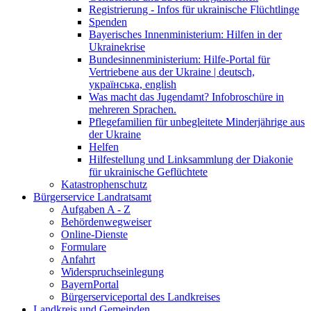
Registrierung - Infos für ukrainische Flüchtlinge
Spenden
Bayerisches Innenministerium: Hilfen in der
Ukrainekrise
Bundesinnenministerium: Hilfe-Portal für
Vertriebene aus der Ukraine | deutsch,
українська, english
Was macht das Jugendamt? Infobroschüre in
mehreren Sprachen.
Pflegefamilien für unbegleitete Minderjährige aus
der Ukraine
Helfen
Hilfestellung und Linksammlung der Diakonie
für ukrainische Geflüchtete
Katastrophenschutz
Bürgerservice Landratsamt
Aufgaben A - Z
Behördenwegweiser
Online-Dienste
Formulare
Anfahrt
Widerspruchseinlegung
BayernPortal
Bürgerserviceportal des Landkreises
Landkreis und Gemeinden