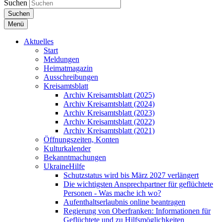
Suchen
Suchen
Menü
Aktuelles
Start
Meldungen
Heimatmagazin
Ausschreibungen
Kreisamtsblatt
Archiv Kreisamtsblatt (2025)
Archiv Kreisamtsblatt (2024)
Archiv Kreisamtsblatt (2023)
Archiv Kreisamtsblatt (2022)
Archiv Kreisamtsblatt (2021)
Öffnungszeiten, Konten
Kulturkalender
Bekanntmachungen
UkraineHilfe
Schutzstatus wird bis März 2027 verlängert
Die wichtigsten Ansprechpartner für geflüchtete
Personen - Was mache ich wo?
Aufenthaltserlaubnis online beantragen
Regierung von Oberfranken: Informationen für
Geflüchtete und zu Hilfsmöglichkeiten