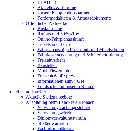
LEADER
Aktuelles & Termine
Unsere Kooperationspartner
Fördermodalitäten & Antragsdokumente
Öffentlicher Nahverkehr
Busfahrpläne
Rufbus und 50/50-Taxi
Online-Fahrplanauskunft
Tickets und Tarife
Fahrplanauszüge für Grund- und Mittelschulen
Fahrtkostenerstattung und Schülerbeförderung
Freizeitverkehr
Baustellen
Mobilitätszentrale
FreischießenExpress
Informationen zum VGN
Fundsachen in unseren Bussen
Jobs und Karriere
Aktuelle Stellenangebote
Ausbildung beim Landkreis Kronach
Verwaltungsfachangestellte/r
Verwaltungswirt/in
Diplomverwaltungswirt/in
Straßenwärter/in
Fachinformatiker/in