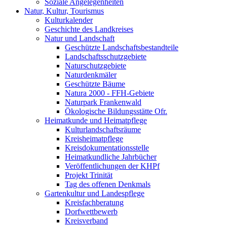
Soziale Angelegenheiten
Natur, Kultur, Tourismus
Kulturkalender
Geschichte des Landkreises
Natur und Landschaft
Geschützte Landschaftsbestandteile
Landschaftsschutzgebiete
Naturschutzgebiete
Naturdenkmäler
Geschützte Bäume
Natura 2000 - FFH-Gebiete
Naturpark Frankenwald
Ökologische Bildungsstätte Ofr.
Heimatkunde und Heimatpflege
Kulturlandschaftsräume
Kreisheimatpflege
Kreisdokumentationsstelle
Heimatkundliche Jahrbücher
Veröffentlichungen der KHPf
Projekt Trinität
Tag des offenen Denkmals
Gartenkultur und Landespflege
Kreisfachberatung
Dorfwettbewerb
Kreisverband