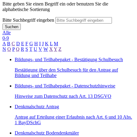
Bitte geben Sie einen Begriff ein oder benutzen Sie die
alphabetische Sortierung
Bitte Suchbegriff eingeben
Suchen
Alle
0-9
A
B
C
D
E
F
G
H
I
J
K
L
M
N
O
P
Q
R
S
T
U
V
W
X
Y
Z
Bildungs- und Teilhabepaket - Bestätigung Schulbesuch
Bestätigung über den Schulbesuch für den Antrag auf
Bildung und Teilhabe
Bildungs- und Teilhabepaket - Datenschutzhinweise
Hinweise zum Datenschutz nach Art. 13 DSGVO
Denkmalschutz Antrag
Antrag auf Erteilung einer Erlaubnis nach Art. 6 und 10 Abs.
1 BayDSchG
Denkmalschutz Bodendenkmäler