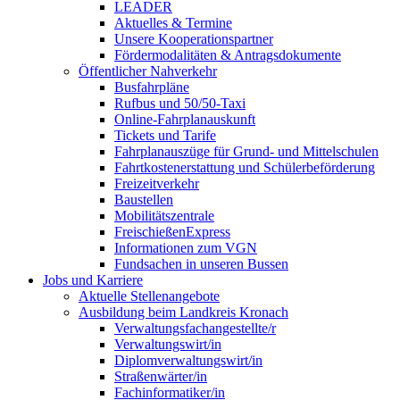
LEADER
Aktuelles & Termine
Unsere Kooperationspartner
Fördermodalitäten & Antragsdokumente
Öffentlicher Nahverkehr
Busfahrpläne
Rufbus und 50/50-Taxi
Online-Fahrplanauskunft
Tickets und Tarife
Fahrplanauszüge für Grund- und Mittelschulen
Fahrtkostenerstattung und Schülerbeförderung
Freizeitverkehr
Baustellen
Mobilitätszentrale
FreischießenExpress
Informationen zum VGN
Fundsachen in unseren Bussen
Jobs und Karriere
Aktuelle Stellenangebote
Ausbildung beim Landkreis Kronach
Verwaltungsfachangestellte/r
Verwaltungswirt/in
Diplomverwaltungswirt/in
Straßenwärter/in
Fachinformatiker/in