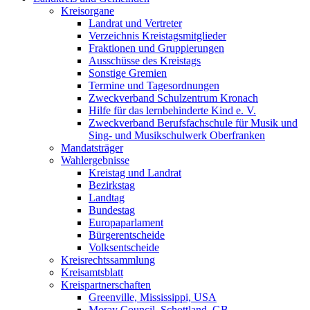
Kreisorgane
Landrat und Vertreter
Verzeichnis Kreistagsmitglieder
Fraktionen und Gruppierungen
Ausschüsse des Kreistags
Sonstige Gremien
Termine und Tagesordnungen
Zweckverband Schulzentrum Kronach
Hilfe für das lernbehinderte Kind e. V.
Zweckverband Berufsfachschule für Musik und
Sing- und Musikschulwerk Oberfranken
Mandatsträger
Wahlergebnisse
Kreistag und Landrat
Bezirkstag
Landtag
Bundestag
Europaparlament
Bürgerentscheide
Volksentscheide
Kreisrechtssammlung
Kreisamtsblatt
Kreispartnerschaften
Greenville, Mississippi, USA
Moray Council, Schottland, GB