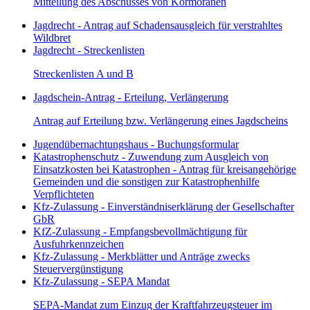
Mitteilung des Abschusses von Kormoranen
Jagdrecht - Antrag auf Schadensausgleich für verstrahltes
Wildbret
Jagdrecht - Streckenlisten
Streckenlisten A und B
Jagdschein-Antrag - Erteilung, Verlängerung
Antrag auf Erteilung bzw. Verlängerung eines Jagdscheins
Jugendübernachtungshaus - Buchungsformular
Katastrophenschutz - Zuwendung zum Ausgleich von
Einsatzkosten bei Katastrophen - Antrag für kreisangehörige
Gemeinden und die sonstigen zur Katastrophenhilfe
Verpflichteten
Kfz-Zulassung - Einverständniserklärung der Gesellschafter
GbR
KfZ-Zulassung - Empfangsbevollmächtigung für
Ausfuhrkennzeichen
Kfz-Zulassung - Merkblätter und Anträge zwecks
Steuervergünstigung
Kfz-Zulassung - SEPA Mandat
SEPA-Mandat zum Einzug der Kraftfahrzeugsteuer im