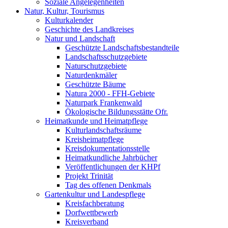
Soziale Angelegenheiten
Natur, Kultur, Tourismus
Kulturkalender
Geschichte des Landkreises
Natur und Landschaft
Geschützte Landschaftsbestandteile
Landschaftsschutzgebiete
Naturschutzgebiete
Naturdenkmäler
Geschützte Bäume
Natura 2000 - FFH-Gebiete
Naturpark Frankenwald
Ökologische Bildungsstätte Ofr.
Heimatkunde und Heimatpflege
Kulturlandschaftsräume
Kreisheimatpflege
Kreisdokumentationsstelle
Heimatkundliche Jahrbücher
Veröffentlichungen der KHPf
Projekt Trinität
Tag des offenen Denkmals
Gartenkultur und Landespflege
Kreisfachberatung
Dorfwettbewerb
Kreisverband