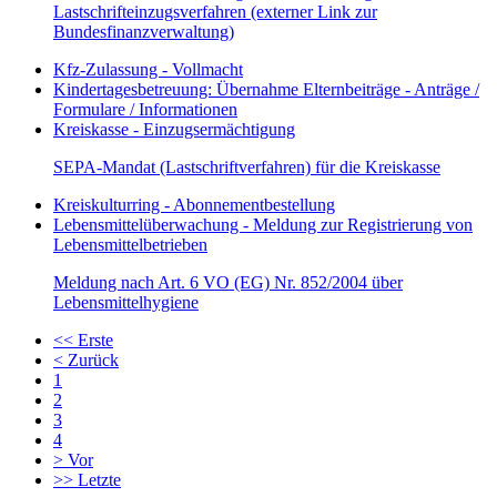
Lastschrifteinzugsverfahren (externer Link zur
Bundesfinanzverwaltung)
Kfz-Zulassung - Vollmacht
Kindertagesbetreuung: Übernahme Elternbeiträge - Anträge /
Formulare / Informationen
Kreiskasse - Einzugsermächtigung
SEPA-Mandat (Lastschriftverfahren) für die Kreiskasse
Kreiskulturring - Abonnementbestellung
Lebensmittelüberwachung - Meldung zur Registrierung von
Lebensmittelbetrieben
Meldung nach Art. 6 VO (EG) Nr. 852/2004 über
Lebensmittelhygiene
<<
Erste
<
Zurück
1
2
3
4
>
Vor
>>
Letzte