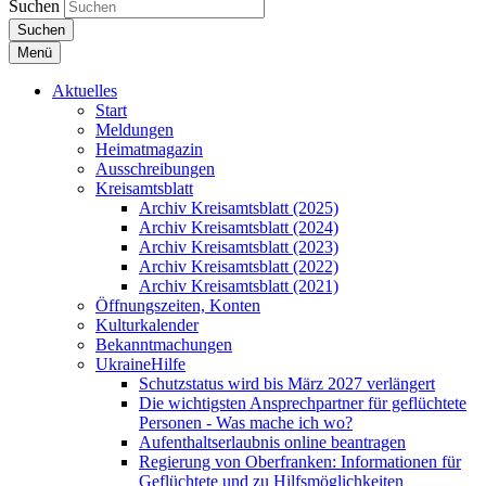
Suchen
Suchen
Menü
Aktuelles
Start
Meldungen
Heimatmagazin
Ausschreibungen
Kreisamtsblatt
Archiv Kreisamtsblatt (2025)
Archiv Kreisamtsblatt (2024)
Archiv Kreisamtsblatt (2023)
Archiv Kreisamtsblatt (2022)
Archiv Kreisamtsblatt (2021)
Öffnungszeiten, Konten
Kulturkalender
Bekanntmachungen
UkraineHilfe
Schutzstatus wird bis März 2027 verlängert
Die wichtigsten Ansprechpartner für geflüchtete
Personen - Was mache ich wo?
Aufenthaltserlaubnis online beantragen
Regierung von Oberfranken: Informationen für
Geflüchtete und zu Hilfsmöglichkeiten