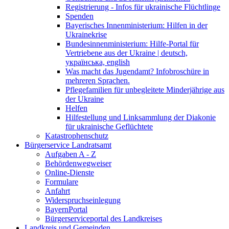
Registrierung - Infos für ukrainische Flüchtlinge
Spenden
Bayerisches Innenministerium: Hilfen in der
Ukrainekrise
Bundesinnenministerium: Hilfe-Portal für
Vertriebene aus der Ukraine | deutsch,
українська, english
Was macht das Jugendamt? Infobroschüre in
mehreren Sprachen.
Pflegefamilien für unbegleitete Minderjährige aus
der Ukraine
Helfen
Hilfestellung und Linksammlung der Diakonie
für ukrainische Geflüchtete
Katastrophenschutz
Bürgerservice Landratsamt
Aufgaben A - Z
Behördenwegweiser
Online-Dienste
Formulare
Anfahrt
Widerspruchseinlegung
BayernPortal
Bürgerserviceportal des Landkreises
Landkreis und Gemeinden