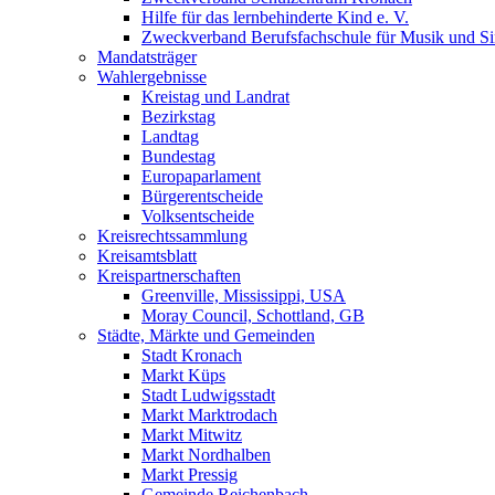
Hilfe für das lernbehinderte Kind e. V.
Zweckverband Berufsfachschule für Musik und S
Mandatsträger
Wahlergebnisse
Kreistag und Landrat
Bezirkstag
Landtag
Bundestag
Europaparlament
Bürgerentscheide
Volksentscheide
Kreisrechtssammlung
Kreisamtsblatt
Kreispartnerschaften
Greenville, Mississippi, USA
Moray Council, Schottland, GB
Städte, Märkte und Gemeinden
Stadt Kronach
Markt Küps
Stadt Ludwigsstadt
Markt Marktrodach
Markt Mitwitz
Markt Nordhalben
Markt Pressig
Gemeinde Reichenbach