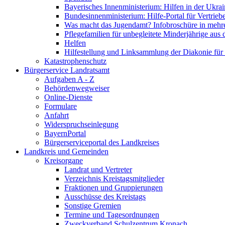
Bayerisches Innenministerium: Hilfen in der Ukrai
Bundesinnenministerium: Hilfe-Portal für Vertrieb
Was macht das Jugendamt? Infobroschüre in mehr
Pflegefamilien für unbegleitete Minderjährige aus 
Helfen
Hilfestellung und Linksammlung der Diakonie für 
Katastrophenschutz
Bürgerservice Landratsamt
Aufgaben A - Z
Behördenwegweiser
Online-Dienste
Formulare
Anfahrt
Widerspruchseinlegung
BayernPortal
Bürgerserviceportal des Landkreises
Landkreis und Gemeinden
Kreisorgane
Landrat und Vertreter
Verzeichnis Kreistagsmitglieder
Fraktionen und Gruppierungen
Ausschüsse des Kreistags
Sonstige Gremien
Termine und Tagesordnungen
Zweckverband Schulzentrum Kronach