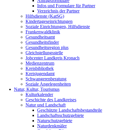
Antragsformulare
Infos und Formulare für Partner
Verzeichnis der Partner
Hilfsdienste (KatSG)
Kindertageseinrichtungen
Soziale Einrichtungen, Hilfsdienste
Frankenwaldklinik
Gesundheitsamt
Gesundheitsfinder
Gesundheitsregion plus
Gleichstellungsstelle
Jobcenter Landkreis Kronach
Medienzentrum
Kreisbibliothek
Kreisjugendamt
Schwangerenberatung
Soziale Angelegenheiten
Natur, Kultur, Tourismus
Kulturkalender
Geschichte des Landkreises
Natur und Landschaft
Geschützte Landschaftsbestandteile
Landschaftsschutzgebiete
Naturschutzgebiete
Naturdenkmäler