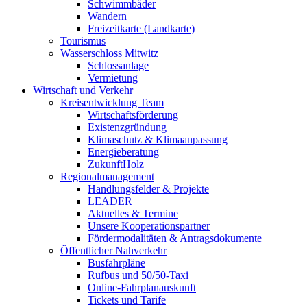
Schwimmbäder
Wandern
Freizeitkarte (Landkarte)
Tourismus
Wasserschloss Mitwitz
Schlossanlage
Vermietung
Wirtschaft und Verkehr
Kreisentwicklung Team
Wirtschaftsförderung
Existenzgründung
Klimaschutz & Klimaanpassung
Energieberatung
ZukunftHolz
Regionalmanagement
Handlungsfelder & Projekte
LEADER
Aktuelles & Termine
Unsere Kooperationspartner
Fördermodalitäten & Antragsdokumente
Öffentlicher Nahverkehr
Busfahrpläne
Rufbus und 50/50-Taxi
Online-Fahrplanauskunft
Tickets und Tarife