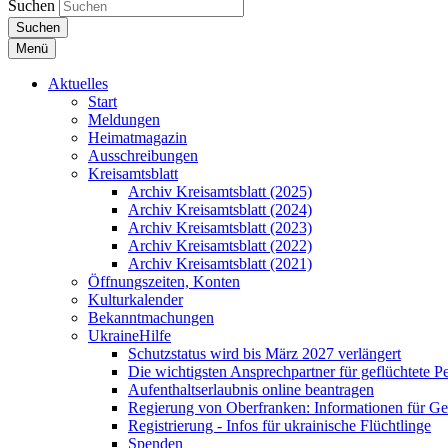
Suchen
Suchen
Menü
Aktuelles
Start
Meldungen
Heimatmagazin
Ausschreibungen
Kreisamtsblatt
Archiv Kreisamtsblatt (2025)
Archiv Kreisamtsblatt (2024)
Archiv Kreisamtsblatt (2023)
Archiv Kreisamtsblatt (2022)
Archiv Kreisamtsblatt (2021)
Öffnungszeiten, Konten
Kulturkalender
Bekanntmachungen
UkraineHilfe
Schutzstatus wird bis März 2027 verlängert
Die wichtigsten Ansprechpartner für geflüchtete 
Aufenthaltserlaubnis online beantragen
Regierung von Oberfranken: Informationen für Gef
Registrierung - Infos für ukrainische Flüchtlinge
Spenden