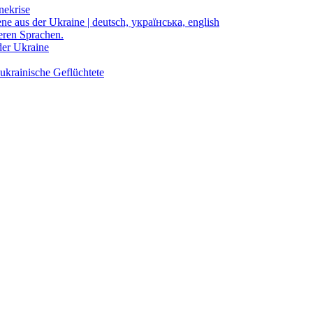
nekrise
ene aus der Ukraine | deutsch, українська, english
eren Sprachen.
der Ukraine
ukrainische Geflüchtete