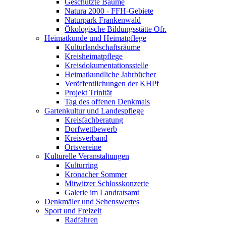
Geschützte Bäume
Natura 2000 - FFH-Gebiete
Naturpark Frankenwald
Ökologische Bildungsstätte Ofr.
Heimatkunde und Heimatpflege
Kulturlandschaftsräume
Kreisheimatpflege
Kreisdokumentationsstelle
Heimatkundliche Jahrbücher
Veröffentlichungen der KHPf
Projekt Trinität
Tag des offenen Denkmals
Gartenkultur und Landespflege
Kreisfachberatung
Dorfwettbewerb
Kreisverband
Ortsvereine
Kulturelle Veranstaltungen
Kulturring
Kronacher Sommer
Mitwitzer Schlosskonzerte
Galerie im Landratsamt
Denkmäler und Sehenswertes
Sport und Freizeit
Radfahren