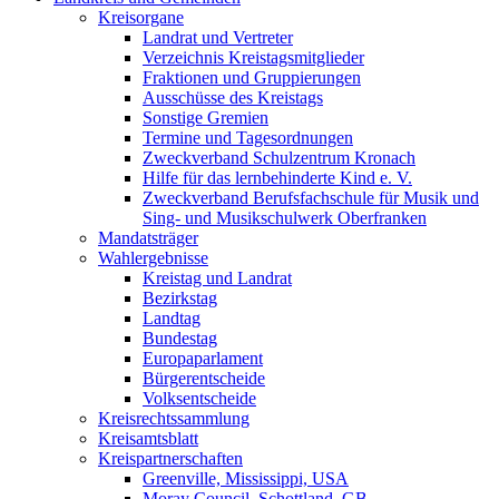
Kreisorgane
Landrat und Vertreter
Verzeichnis Kreistagsmitglieder
Fraktionen und Gruppierungen
Ausschüsse des Kreistags
Sonstige Gremien
Termine und Tagesordnungen
Zweckverband Schulzentrum Kronach
Hilfe für das lernbehinderte Kind e. V.
Zweckverband Berufsfachschule für Musik und
Sing- und Musikschulwerk Oberfranken
Mandatsträger
Wahlergebnisse
Kreistag und Landrat
Bezirkstag
Landtag
Bundestag
Europaparlament
Bürgerentscheide
Volksentscheide
Kreisrechtssammlung
Kreisamtsblatt
Kreispartnerschaften
Greenville, Mississippi, USA
Moray Council, Schottland, GB