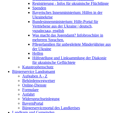
Registrierung - Infos für ukrainische Flüchtlinge
Spenden
Bayerisches Innenministerium: Hilfen in der
Ukrainekrise
Bundesinnenministerium: Hilfe-Portal für
Vertriebene aus der Ukraine | deutsch,
українська, english
Was macht das Jugendamt? Infobroschüre in
mehreren Sprachen.
Pflegefamilien für unbegleitete Minderjährige aus
der Ukraine
Helfen
Hilfestellung und Linksammlung der Diakonie
für ukrainische Geflüchtete
Katastrophenschutz
Bürgerservice Landratsamt
Aufgaben A - Z
Behördenwegweiser
Online-Dienste
Formulare
Anfahrt
Widerspruchseinlegung
BayernPortal
Bürgerserviceportal des Landkreises
Landkreis und Gemeinden