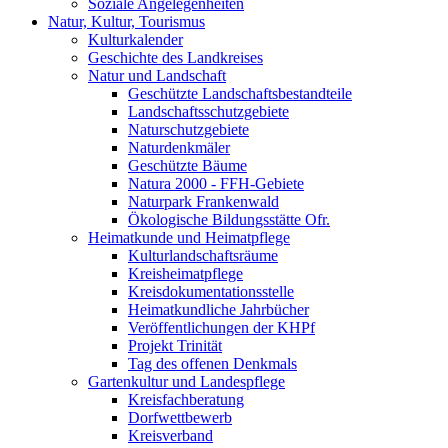
Soziale Angelegenheiten
Natur, Kultur, Tourismus
Kulturkalender
Geschichte des Landkreises
Natur und Landschaft
Geschützte Landschaftsbestandteile
Landschaftsschutzgebiete
Naturschutzgebiete
Naturdenkmäler
Geschützte Bäume
Natura 2000 - FFH-Gebiete
Naturpark Frankenwald
Ökologische Bildungsstätte Ofr.
Heimatkunde und Heimatpflege
Kulturlandschaftsräume
Kreisheimatpflege
Kreisdokumentationsstelle
Heimatkundliche Jahrbücher
Veröffentlichungen der KHPf
Projekt Trinität
Tag des offenen Denkmals
Gartenkultur und Landespflege
Kreisfachberatung
Dorfwettbewerb
Kreisverband