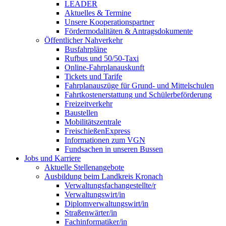
LEADER
Aktuelles & Termine
Unsere Kooperationspartner
Fördermodalitäten & Antragsdokumente
Öffentlicher Nahverkehr
Busfahrpläne
Rufbus und 50/50-Taxi
Online-Fahrplanauskunft
Tickets und Tarife
Fahrplanauszüge für Grund- und Mittelschulen
Fahrtkostenerstattung und Schülerbeförderung
Freizeitverkehr
Baustellen
Mobilitätszentrale
FreischießenExpress
Informationen zum VGN
Fundsachen in unseren Bussen
Jobs und Karriere
Aktuelle Stellenangebote
Ausbildung beim Landkreis Kronach
Verwaltungsfachangestellte/r
Verwaltungswirt/in
Diplomverwaltungswirt/in
Straßenwärter/in
Fachinformatiker/in