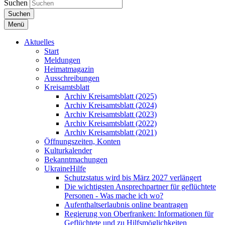
Suchen
Suchen
Menü
Aktuelles
Start
Meldungen
Heimatmagazin
Ausschreibungen
Kreisamtsblatt
Archiv Kreisamtsblatt (2025)
Archiv Kreisamtsblatt (2024)
Archiv Kreisamtsblatt (2023)
Archiv Kreisamtsblatt (2022)
Archiv Kreisamtsblatt (2021)
Öffnungszeiten, Konten
Kulturkalender
Bekanntmachungen
UkraineHilfe
Schutzstatus wird bis März 2027 verlängert
Die wichtigsten Ansprechpartner für geflüchtete
Personen - Was mache ich wo?
Aufenthaltserlaubnis online beantragen
Regierung von Oberfranken: Informationen für
Geflüchtete und zu Hilfsmöglichkeiten