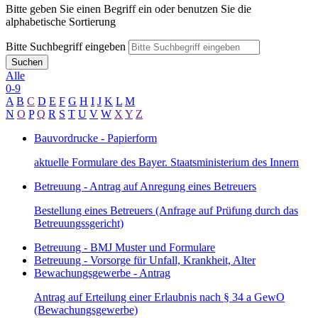
Bitte geben Sie einen Begriff ein oder benutzen Sie die
alphabetische Sortierung
Bitte Suchbegriff eingeben
Suchen
Alle
0-9
A
B
C
D
E
F
G
H
I
J
K
L
M
N
O
P
Q
R
S
T
U
V
W
X
Y
Z
Bauvordrucke - Papierform
aktuelle Formulare des Bayer. Staatsministerium des Innern
Betreuung - Antrag auf Anregung eines Betreuers
Bestellung eines Betreuers (Anfrage auf Prüfung durch das
Betreuungssgericht)
Betreuung - BMJ Muster und Formulare
Betreuung - Vorsorge für Unfall, Krankheit, Alter
Bewachungsgewerbe - Antrag
Antrag auf Erteilung einer Erlaubnis nach § 34 a GewO
(Bewachungsgewerbe)