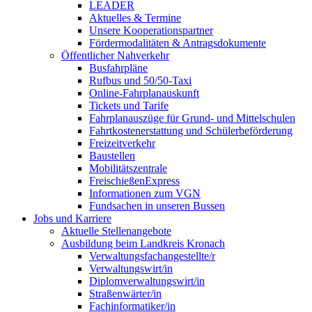
LEADER
Aktuelles & Termine
Unsere Kooperationspartner
Fördermodalitäten & Antragsdokumente
Öffentlicher Nahverkehr
Busfahrpläne
Rufbus und 50/50-Taxi
Online-Fahrplanauskunft
Tickets und Tarife
Fahrplanauszüge für Grund- und Mittelschulen
Fahrtkostenerstattung und Schülerbeförderung
Freizeitverkehr
Baustellen
Mobilitätszentrale
FreischießenExpress
Informationen zum VGN
Fundsachen in unseren Bussen
Jobs und Karriere
Aktuelle Stellenangebote
Ausbildung beim Landkreis Kronach
Verwaltungsfachangestellte/r
Verwaltungswirt/in
Diplomverwaltungswirt/in
Straßenwärter/in
Fachinformatiker/in