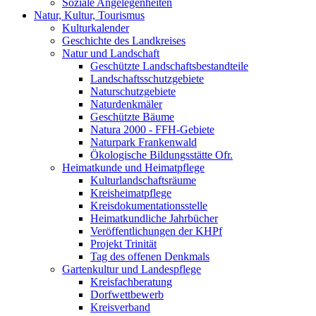
Soziale Angelegenheiten
Natur, Kultur, Tourismus
Kulturkalender
Geschichte des Landkreises
Natur und Landschaft
Geschützte Landschaftsbestandteile
Landschaftsschutzgebiete
Naturschutzgebiete
Naturdenkmäler
Geschützte Bäume
Natura 2000 - FFH-Gebiete
Naturpark Frankenwald
Ökologische Bildungsstätte Ofr.
Heimatkunde und Heimatpflege
Kulturlandschaftsräume
Kreisheimatpflege
Kreisdokumentationsstelle
Heimatkundliche Jahrbücher
Veröffentlichungen der KHPf
Projekt Trinität
Tag des offenen Denkmals
Gartenkultur und Landespflege
Kreisfachberatung
Dorfwettbewerb
Kreisverband