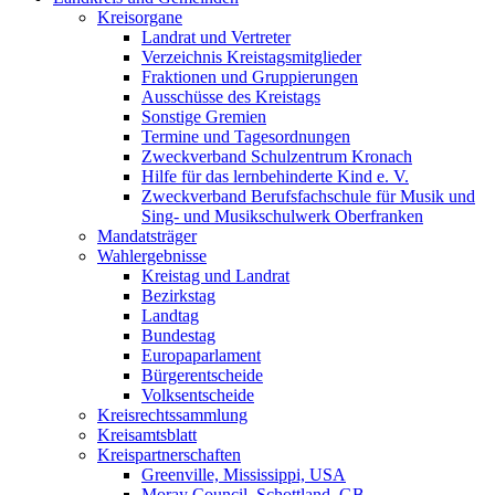
Kreisorgane
Landrat und Vertreter
Verzeichnis Kreistagsmitglieder
Fraktionen und Gruppierungen
Ausschüsse des Kreistags
Sonstige Gremien
Termine und Tagesordnungen
Zweckverband Schulzentrum Kronach
Hilfe für das lernbehinderte Kind e. V.
Zweckverband Berufsfachschule für Musik und
Sing- und Musikschulwerk Oberfranken
Mandatsträger
Wahlergebnisse
Kreistag und Landrat
Bezirkstag
Landtag
Bundestag
Europaparlament
Bürgerentscheide
Volksentscheide
Kreisrechtssammlung
Kreisamtsblatt
Kreispartnerschaften
Greenville, Mississippi, USA
Moray Council, Schottland, GB