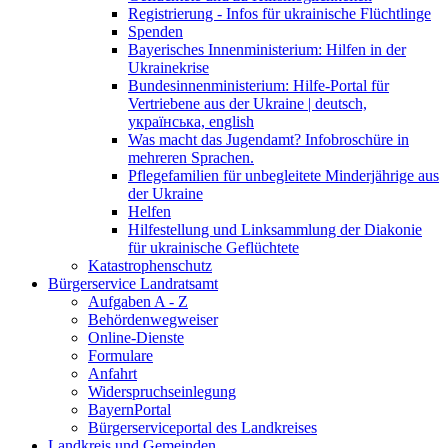
Registrierung - Infos für ukrainische Flüchtlinge
Spenden
Bayerisches Innenministerium: Hilfen in der
Ukrainekrise
Bundesinnenministerium: Hilfe-Portal für
Vertriebene aus der Ukraine | deutsch,
українська, english
Was macht das Jugendamt? Infobroschüre in
mehreren Sprachen.
Pflegefamilien für unbegleitete Minderjährige aus
der Ukraine
Helfen
Hilfestellung und Linksammlung der Diakonie
für ukrainische Geflüchtete
Katastrophenschutz
Bürgerservice Landratsamt
Aufgaben A - Z
Behördenwegweiser
Online-Dienste
Formulare
Anfahrt
Widerspruchseinlegung
BayernPortal
Bürgerserviceportal des Landkreises
Landkreis und Gemeinden