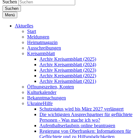
Suchen
Suchen
Menü
Aktuelles
Start
Meldungen
Heimatmagazin
Ausschreibungen
Kreisamtsblatt
Archiv Kreisamtsblatt (2025)
Archiv Kreisamtsblatt (2024)
Archiv Kreisamtsblatt (2023)
Archiv Kreisamtsblatt (2022)
Archiv Kreisamtsblatt (2021)
Öffnungszeiten, Konten
Kulturkalender
Bekanntmachungen
UkraineHilfe
Schutzstatus wird bis März 2027 verlängert
Die wichtigsten Ansprechpartner für geflüchtete
Personen - Was mache ich wo?
Aufenthaltserlaubnis online beantragen
Regierung von Oberfranken: Informationen für
Geflüchtete und zu Hilfsmöglichkeiten