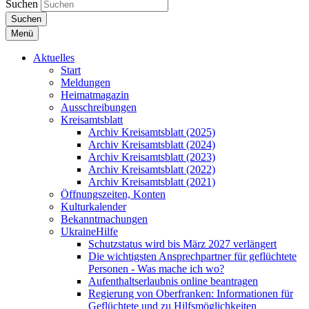
Suchen
Suchen
Menü
Aktuelles
Start
Meldungen
Heimatmagazin
Ausschreibungen
Kreisamtsblatt
Archiv Kreisamtsblatt (2025)
Archiv Kreisamtsblatt (2024)
Archiv Kreisamtsblatt (2023)
Archiv Kreisamtsblatt (2022)
Archiv Kreisamtsblatt (2021)
Öffnungszeiten, Konten
Kulturkalender
Bekanntmachungen
UkraineHilfe
Schutzstatus wird bis März 2027 verlängert
Die wichtigsten Ansprechpartner für geflüchtete
Personen - Was mache ich wo?
Aufenthaltserlaubnis online beantragen
Regierung von Oberfranken: Informationen für
Geflüchtete und zu Hilfsmöglichkeiten