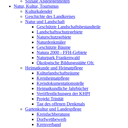
Soziale Angelegenheiten
Natur, Kultur, Tourismus
Kulturkalender
Geschichte des Landkreises
Natur und Landschaft
Geschützte Landschaftsbestandteile
Landschaftsschutzgebiete
Naturschutzgebiete
Naturdenkmäler
Geschützte Bäume
Natura 2000 - FFH-Gebiete
Naturpark Frankenwald
Ökologische Bildungsstätte Ofr.
Heimatkunde und Heimatpflege
Kulturlandschaftsräume
Kreisheimatpflege
Kreisdokumentationsstelle
Heimatkundliche Jahrbücher
Veröffentlichungen der KHPf
Projekt Trinität
Tag des offenen Denkmals
Gartenkultur und Landespflege
Kreisfachberatung
Dorfwettbewerb
Kreisverband