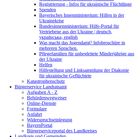
Registrierung - Infos für ukrainische Flüchtlinge
Spenden
Bayerisches Innenministerium: Hilfen in der
Ukrainekrise
Bundesinnenministerium: Hilfe-Portal für
Vertriebene aus der Ukraine | deutsch,
українська, english
Was macht das Jugendamt? Infobroschüre in
mehreren Sprachen.
Pflegefamilien für unbegleitete Minderjährige aus
der Ukraine
Helfen
Hilfestellung und Linksammlung der Diakonie
für ukrainische Geflüchtete
Katastrophenschutz
Bürgerservice Landratsamt
Aufgaben A - Z
Behördenwegweiser
Online-Dienste
Formulare
Anfahrt
Widerspruchseinlegung
BayernPortal
Bürgerserviceportal des Landkreises
Landkreis und Gemeinden