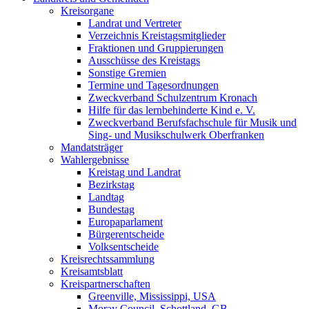
Kreisorgane
Landrat und Vertreter
Verzeichnis Kreistagsmitglieder
Fraktionen und Gruppierungen
Ausschüsse des Kreistags
Sonstige Gremien
Termine und Tagesordnungen
Zweckverband Schulzentrum Kronach
Hilfe für das lernbehinderte Kind e. V.
Zweckverband Berufsfachschule für Musik und
Sing- und Musikschulwerk Oberfranken
Mandatsträger
Wahlergebnisse
Kreistag und Landrat
Bezirkstag
Landtag
Bundestag
Europaparlament
Bürgerentscheide
Volksentscheide
Kreisrechtssammlung
Kreisamtsblatt
Kreispartnerschaften
Greenville, Mississippi, USA
Moray Council, Schottland, GB