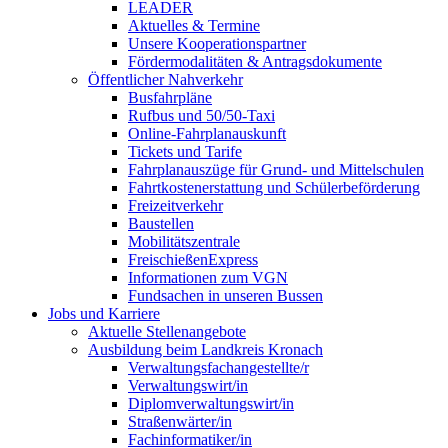
LEADER
Aktuelles & Termine
Unsere Kooperationspartner
Fördermodalitäten & Antragsdokumente
Öffentlicher Nahverkehr
Busfahrpläne
Rufbus und 50/50-Taxi
Online-Fahrplanauskunft
Tickets und Tarife
Fahrplanauszüge für Grund- und Mittelschulen
Fahrtkostenerstattung und Schülerbeförderung
Freizeitverkehr
Baustellen
Mobilitätszentrale
FreischießenExpress
Informationen zum VGN
Fundsachen in unseren Bussen
Jobs und Karriere
Aktuelle Stellenangebote
Ausbildung beim Landkreis Kronach
Verwaltungsfachangestellte/r
Verwaltungswirt/in
Diplomverwaltungswirt/in
Straßenwärter/in
Fachinformatiker/in