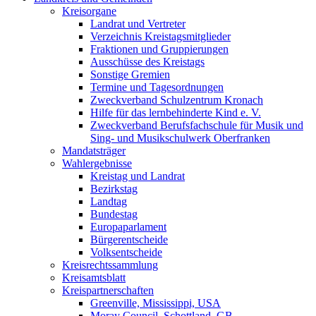
Kreisorgane
Landrat und Vertreter
Verzeichnis Kreistagsmitglieder
Fraktionen und Gruppierungen
Ausschüsse des Kreistags
Sonstige Gremien
Termine und Tagesordnungen
Zweckverband Schulzentrum Kronach
Hilfe für das lernbehinderte Kind e. V.
Zweckverband Berufsfachschule für Musik und
Sing- und Musikschulwerk Oberfranken
Mandatsträger
Wahlergebnisse
Kreistag und Landrat
Bezirkstag
Landtag
Bundestag
Europaparlament
Bürgerentscheide
Volksentscheide
Kreisrechtssammlung
Kreisamtsblatt
Kreispartnerschaften
Greenville, Mississippi, USA
Moray Council, Schottland, GB