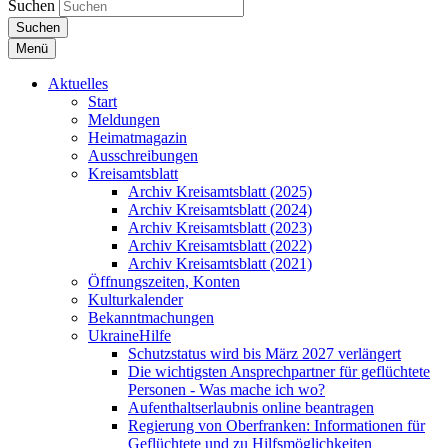
Suchen
Suchen
Menü
Aktuelles
Start
Meldungen
Heimatmagazin
Ausschreibungen
Kreisamtsblatt
Archiv Kreisamtsblatt (2025)
Archiv Kreisamtsblatt (2024)
Archiv Kreisamtsblatt (2023)
Archiv Kreisamtsblatt (2022)
Archiv Kreisamtsblatt (2021)
Öffnungszeiten, Konten
Kulturkalender
Bekanntmachungen
UkraineHilfe
Schutzstatus wird bis März 2027 verlängert
Die wichtigsten Ansprechpartner für geflüchtete
Personen - Was mache ich wo?
Aufenthaltserlaubnis online beantragen
Regierung von Oberfranken: Informationen für
Geflüchtete und zu Hilfsmöglichkeiten