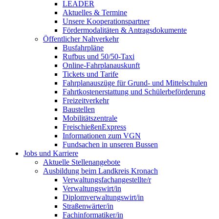
LEADER
Aktuelles & Termine
Unsere Kooperationspartner
Fördermodalitäten & Antragsdokumente
Öffentlicher Nahverkehr
Busfahrpläne
Rufbus und 50/50-Taxi
Online-Fahrplanauskunft
Tickets und Tarife
Fahrplanauszüge für Grund- und Mittelschulen
Fahrtkostenerstattung und Schülerbeförderung
Freizeitverkehr
Baustellen
Mobilitätszentrale
FreischießenExpress
Informationen zum VGN
Fundsachen in unseren Bussen
Jobs und Karriere
Aktuelle Stellenangebote
Ausbildung beim Landkreis Kronach
Verwaltungsfachangestellte/r
Verwaltungswirt/in
Diplomverwaltungswirt/in
Straßenwärter/in
Fachinformatiker/in