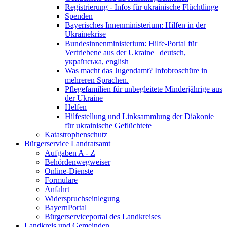
Registrierung - Infos für ukrainische Flüchtlinge
Spenden
Bayerisches Innenministerium: Hilfen in der
Ukrainekrise
Bundesinnenministerium: Hilfe-Portal für
Vertriebene aus der Ukraine | deutsch,
українська, english
Was macht das Jugendamt? Infobroschüre in
mehreren Sprachen.
Pflegefamilien für unbegleitete Minderjährige aus
der Ukraine
Helfen
Hilfestellung und Linksammlung der Diakonie
für ukrainische Geflüchtete
Katastrophenschutz
Bürgerservice Landratsamt
Aufgaben A - Z
Behördenwegweiser
Online-Dienste
Formulare
Anfahrt
Widerspruchseinlegung
BayernPortal
Bürgerserviceportal des Landkreises
Landkreis und Gemeinden