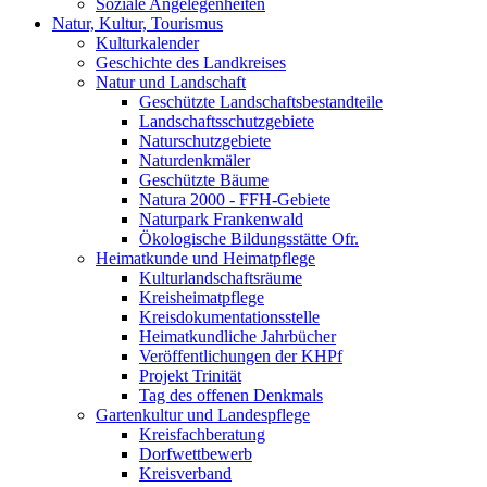
Soziale Angelegenheiten
Natur, Kultur, Tourismus
Kulturkalender
Geschichte des Landkreises
Natur und Landschaft
Geschützte Landschaftsbestandteile
Landschaftsschutzgebiete
Naturschutzgebiete
Naturdenkmäler
Geschützte Bäume
Natura 2000 - FFH-Gebiete
Naturpark Frankenwald
Ökologische Bildungsstätte Ofr.
Heimatkunde und Heimatpflege
Kulturlandschaftsräume
Kreisheimatpflege
Kreisdokumentationsstelle
Heimatkundliche Jahrbücher
Veröffentlichungen der KHPf
Projekt Trinität
Tag des offenen Denkmals
Gartenkultur und Landespflege
Kreisfachberatung
Dorfwettbewerb
Kreisverband