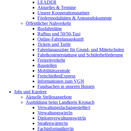
LEADER
Aktuelles & Termine
Unsere Kooperationspartner
Fördermodalitäten & Antragsdokumente
Öffentlicher Nahverkehr
Busfahrpläne
Rufbus und 50/50-Taxi
Online-Fahrplanauskunft
Tickets und Tarife
Fahrplanauszüge für Grund- und Mittelschulen
Fahrtkostenerstattung und Schülerbeförderung
Freizeitverkehr
Baustellen
Mobilitätszentrale
FreischießenExpress
Informationen zum VGN
Fundsachen in unseren Bussen
Jobs und Karriere
Aktuelle Stellenangebote
Ausbildung beim Landkreis Kronach
Verwaltungsfachangestellte/r
Verwaltungswirt/in
Diplomverwaltungswirt/in
Straßenwärter/in
Fachinformatiker/in