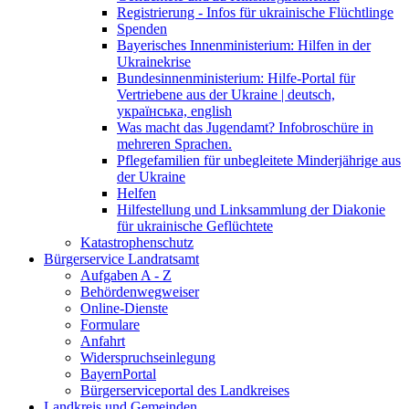
Registrierung - Infos für ukrainische Flüchtlinge
Spenden
Bayerisches Innenministerium: Hilfen in der
Ukrainekrise
Bundesinnenministerium: Hilfe-Portal für
Vertriebene aus der Ukraine | deutsch,
українська, english
Was macht das Jugendamt? Infobroschüre in
mehreren Sprachen.
Pflegefamilien für unbegleitete Minderjährige aus
der Ukraine
Helfen
Hilfestellung und Linksammlung der Diakonie
für ukrainische Geflüchtete
Katastrophenschutz
Bürgerservice Landratsamt
Aufgaben A - Z
Behördenwegweiser
Online-Dienste
Formulare
Anfahrt
Widerspruchseinlegung
BayernPortal
Bürgerserviceportal des Landkreises
Landkreis und Gemeinden