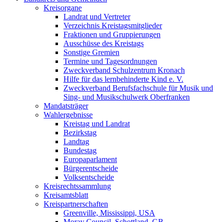
Kreisorgane
Landrat und Vertreter
Verzeichnis Kreistagsmitglieder
Fraktionen und Gruppierungen
Ausschüsse des Kreistags
Sonstige Gremien
Termine und Tagesordnungen
Zweckverband Schulzentrum Kronach
Hilfe für das lernbehinderte Kind e. V.
Zweckverband Berufsfachschule für Musik und
Sing- und Musikschulwerk Oberfranken
Mandatsträger
Wahlergebnisse
Kreistag und Landrat
Bezirkstag
Landtag
Bundestag
Europaparlament
Bürgerentscheide
Volksentscheide
Kreisrechtssammlung
Kreisamtsblatt
Kreispartnerschaften
Greenville, Mississippi, USA
Moray Council, Schottland, GB