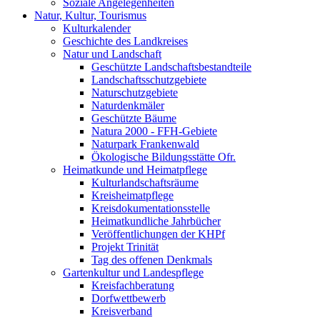
Soziale Angelegenheiten
Natur, Kultur, Tourismus
Kulturkalender
Geschichte des Landkreises
Natur und Landschaft
Geschützte Landschaftsbestandteile
Landschaftsschutzgebiete
Naturschutzgebiete
Naturdenkmäler
Geschützte Bäume
Natura 2000 - FFH-Gebiete
Naturpark Frankenwald
Ökologische Bildungsstätte Ofr.
Heimatkunde und Heimatpflege
Kulturlandschaftsräume
Kreisheimatpflege
Kreisdokumentationsstelle
Heimatkundliche Jahrbücher
Veröffentlichungen der KHPf
Projekt Trinität
Tag des offenen Denkmals
Gartenkultur und Landespflege
Kreisfachberatung
Dorfwettbewerb
Kreisverband