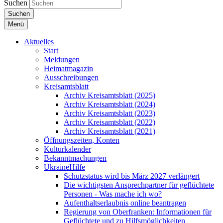
Suchen
Suchen
Menü
Aktuelles
Start
Meldungen
Heimatmagazin
Ausschreibungen
Kreisamtsblatt
Archiv Kreisamtsblatt (2025)
Archiv Kreisamtsblatt (2024)
Archiv Kreisamtsblatt (2023)
Archiv Kreisamtsblatt (2022)
Archiv Kreisamtsblatt (2021)
Öffnungszeiten, Konten
Kulturkalender
Bekanntmachungen
UkraineHilfe
Schutzstatus wird bis März 2027 verlängert
Die wichtigsten Ansprechpartner für geflüchtete
Personen - Was mache ich wo?
Aufenthaltserlaubnis online beantragen
Regierung von Oberfranken: Informationen für
Geflüchtete und zu Hilfsmöglichkeiten