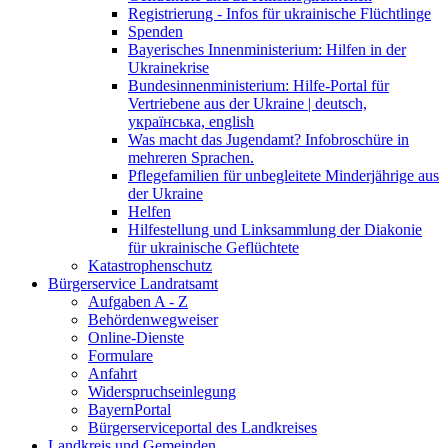
Registrierung - Infos für ukrainische Flüchtlinge
Spenden
Bayerisches Innenministerium: Hilfen in der
Ukrainekrise
Bundesinnenministerium: Hilfe-Portal für
Vertriebene aus der Ukraine | deutsch,
українська, english
Was macht das Jugendamt? Infobroschüre in
mehreren Sprachen.
Pflegefamilien für unbegleitete Minderjährige aus
der Ukraine
Helfen
Hilfestellung und Linksammlung der Diakonie
für ukrainische Geflüchtete
Katastrophenschutz
Bürgerservice Landratsamt
Aufgaben A - Z
Behördenwegweiser
Online-Dienste
Formulare
Anfahrt
Widerspruchseinlegung
BayernPortal
Bürgerserviceportal des Landkreises
Landkreis und Gemeinden