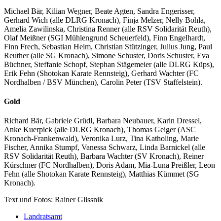
Michael Bär, Kilian Wegner, Beate Agten, Sandra Engerisser,
Gerhard Wich (alle DLRG Kronach), Finja Melzer, Nelly Bohla,
Amelia Zawilinska, Christina Renner (alle RSV Solidarität Reuth),
Olaf Meißner (SGI Mühlengrund Scheuerfeld), Finn Engelhardt,
Finn Frech, Sebastian Heim, Christian Stützinger, Julius Jung, Paul
Reuther (alle SG Kronach), Simone Schuster, Doris Schuster, Eva
Büchner, Steffanie Schopf, Stephan Stägemeier (alle DLRG Küps),
Erik Fehn (Shotokan Karate Rennsteig), Gerhard Wachter (FC
Nordhalben / BSV München), Carolin Peter (TSV Staffelstein).
Gold
Richard Bär, Gabriele Grüdl, Barbara Neubauer, Karin Dressel,
Anke Kuerpick (alle DLRG Kronach), Thomas Geiger (ASC
Kronach-Frankenwald), Veronika Lurz, Tina Katholing, Marie
Fischer, Annika Stumpf, Vanessa Schwarz, Linda Barnickel (alle
RSV Solidarität Reuth), Barbara Wachter (SV Kronach), Reiner
Kürschner (FC Nordhalben), Doris Adam, Mia-Luna Preißler, Leon
Fehn (alle Shotokan Karate Rennsteig), Matthias Kümmet (SG
Kronach).
Text und Fotos: Rainer Glissnik
Landratsamt