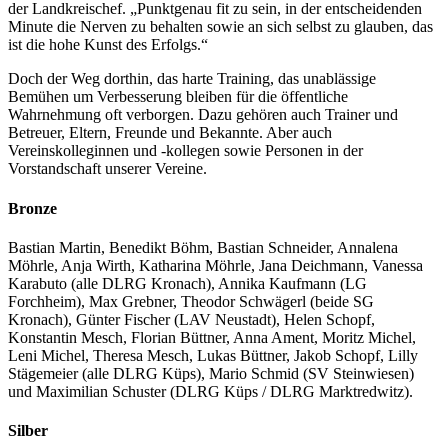
der Landkreischef. „Punktgenau fit zu sein, in der entscheidenden
Minute die Nerven zu behalten sowie an sich selbst zu glauben, das
ist die hohe Kunst des Erfolgs.“
Doch der Weg dorthin, das harte Training, das unablässige
Bemühen um Verbesserung bleiben für die öffentliche
Wahrnehmung oft verborgen. Dazu gehören auch Trainer und
Betreuer, Eltern, Freunde und Bekannte. Aber auch
Vereinskolleginnen und -kollegen sowie Personen in der
Vorstandschaft unserer Vereine.
Bronze
Bastian Martin, Benedikt Böhm, Bastian Schneider, Annalena
Möhrle, Anja Wirth, Katharina Möhrle, Jana Deichmann, Vanessa
Karabuto (alle DLRG Kronach), Annika Kaufmann (LG
Forchheim), Max Grebner, Theodor Schwägerl (beide SG
Kronach), Günter Fischer (LAV Neustadt), Helen Schopf,
Konstantin Mesch, Florian Büttner, Anna Ament, Moritz Michel,
Leni Michel, Theresa Mesch, Lukas Büttner, Jakob Schopf, Lilly
Stägemeier (alle DLRG Küps), Mario Schmid (SV Steinwiesen)
und Maximilian Schuster (DLRG Küps / DLRG Marktredwitz).
Silber