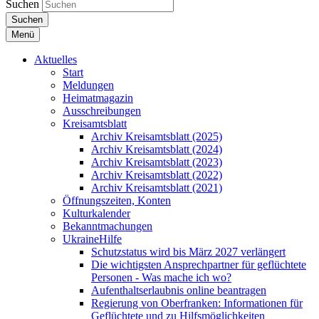
Suchen
Suchen
Menü
Aktuelles
Start
Meldungen
Heimatmagazin
Ausschreibungen
Kreisamtsblatt
Archiv Kreisamtsblatt (2025)
Archiv Kreisamtsblatt (2024)
Archiv Kreisamtsblatt (2023)
Archiv Kreisamtsblatt (2022)
Archiv Kreisamtsblatt (2021)
Öffnungszeiten, Konten
Kulturkalender
Bekanntmachungen
UkraineHilfe
Schutzstatus wird bis März 2027 verlängert
Die wichtigsten Ansprechpartner für geflüchtete
Personen - Was mache ich wo?
Aufenthaltserlaubnis online beantragen
Regierung von Oberfranken: Informationen für
Geflüchtete und zu Hilfsmöglichkeiten