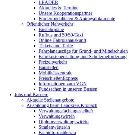
LEADER
Aktuelles & Termine
Unsere Kooperationspartner
Fördermodalitäten & Antragsdokumente
Öffentlicher Nahverkehr
Busfahrpläne
Rufbus und 50/50-Taxi
Online-Fahrplanauskunft
Tickets und Tarife
Fahrplanauszüge für Grund- und Mittelschulen
Fahrtkostenerstattung und Schülerbeförderung
Freizeitverkehr
Baustellen
Mobilitätszentrale
FreischießenExpress
Informationen zum VGN
Fundsachen in unseren Bussen
Jobs und Karriere
Aktuelle Stellenangebote
Ausbildung beim Landkreis Kronach
Verwaltungsfachangestellte/r
Verwaltungswirt/in
Diplomverwaltungswirt/in
Straßenwärter/in
Fachinformatiker/in