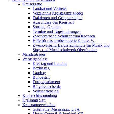
Kreisorgane
Landrat und Vertreter
Verzeichnis Kreistagsmitglieder
Fraktionen und Gruppierungen
Ausschüsse des Kreistags
Sonstige Gremien
Termine und Tagesordnungen
Zweckverband Schulzentrum Kronach
Hilfe für das lernbehinderte Kind e. V.
Zweckverband Berufsfachschule für Musik und
Sing- und Musikschulwerk Oberfranken
Mandatsträger
Wahlergebnisse
Kreistag und Landrat
Bezirkstag
Landtag
Bundestag
Europaparlament
Bürgerentscheide
Volksentscheide
Kreisrechtssammlung
Kreisamtsblatt
Kreispartnerschaften
Greenville, Mississippi, USA
Moray Council, Schottland, GB