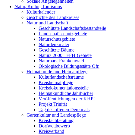
Soziale Angelegenheiten
Natur, Kultur, Tourismus
Kulturkalender
Geschichte des Landkreises
Natur und Landschaft
Geschützte Landschaftsbestandteile
Landschaftsschutzgebiete
Naturschutzgebiete
Naturdenkmäler
Geschützte Bäume
Natura 2000 - FFH-Gebiete
Naturpark Frankenwald
Ökologische Bildungsstätte Ofr.
Heimatkunde und Heimatpflege
Kulturlandschaftsräume
Kreisheimatpflege
Kreisdokumentationsstelle
Heimatkundliche Jahrbücher
Veröffentlichungen der KHPf
Projekt Trinität
Tag des offenen Denkmals
Gartenkultur und Landespflege
Kreisfachberatung
Dorfwettbewerb
Kreisverband