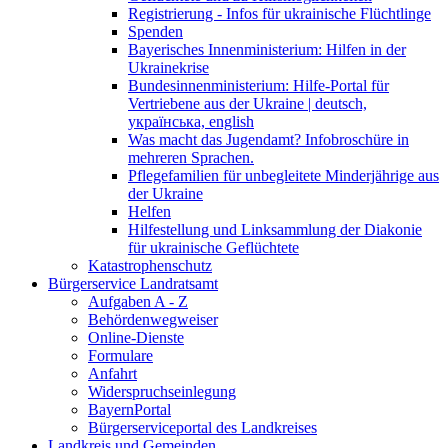
Registrierung - Infos für ukrainische Flüchtlinge
Spenden
Bayerisches Innenministerium: Hilfen in der
Ukrainekrise
Bundesinnenministerium: Hilfe-Portal für
Vertriebene aus der Ukraine | deutsch,
українська, english
Was macht das Jugendamt? Infobroschüre in
mehreren Sprachen.
Pflegefamilien für unbegleitete Minderjährige aus
der Ukraine
Helfen
Hilfestellung und Linksammlung der Diakonie
für ukrainische Geflüchtete
Katastrophenschutz
Bürgerservice Landratsamt
Aufgaben A - Z
Behördenwegweiser
Online-Dienste
Formulare
Anfahrt
Widerspruchseinlegung
BayernPortal
Bürgerserviceportal des Landkreises
Landkreis und Gemeinden