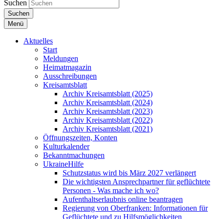
Suchen
Suchen
Menü
Aktuelles
Start
Meldungen
Heimatmagazin
Ausschreibungen
Kreisamtsblatt
Archiv Kreisamtsblatt (2025)
Archiv Kreisamtsblatt (2024)
Archiv Kreisamtsblatt (2023)
Archiv Kreisamtsblatt (2022)
Archiv Kreisamtsblatt (2021)
Öffnungszeiten, Konten
Kulturkalender
Bekanntmachungen
UkraineHilfe
Schutzstatus wird bis März 2027 verlängert
Die wichtigsten Ansprechpartner für geflüchtete
Personen - Was mache ich wo?
Aufenthaltserlaubnis online beantragen
Regierung von Oberfranken: Informationen für
Geflüchtete und zu Hilfsmöglichkeiten