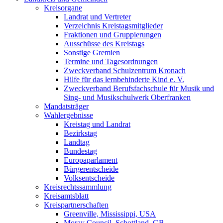
Kreisorgane
Landrat und Vertreter
Verzeichnis Kreistagsmitglieder
Fraktionen und Gruppierungen
Ausschüsse des Kreistags
Sonstige Gremien
Termine und Tagesordnungen
Zweckverband Schulzentrum Kronach
Hilfe für das lernbehinderte Kind e. V.
Zweckverband Berufsfachschule für Musik und
Sing- und Musikschulwerk Oberfranken
Mandatsträger
Wahlergebnisse
Kreistag und Landrat
Bezirkstag
Landtag
Bundestag
Europaparlament
Bürgerentscheide
Volksentscheide
Kreisrechtssammlung
Kreisamtsblatt
Kreispartnerschaften
Greenville, Mississippi, USA
Moray Council, Schottland, GB