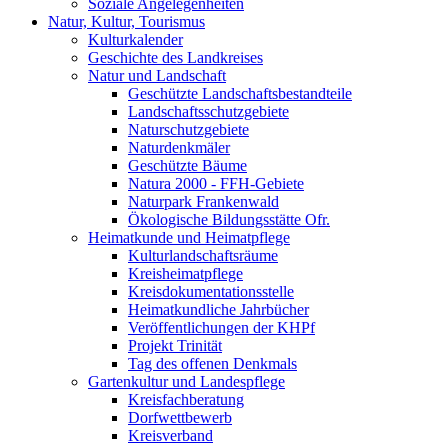
Soziale Angelegenheiten
Natur, Kultur, Tourismus
Kulturkalender
Geschichte des Landkreises
Natur und Landschaft
Geschützte Landschaftsbestandteile
Landschaftsschutzgebiete
Naturschutzgebiete
Naturdenkmäler
Geschützte Bäume
Natura 2000 - FFH-Gebiete
Naturpark Frankenwald
Ökologische Bildungsstätte Ofr.
Heimatkunde und Heimatpflege
Kulturlandschaftsräume
Kreisheimatpflege
Kreisdokumentationsstelle
Heimatkundliche Jahrbücher
Veröffentlichungen der KHPf
Projekt Trinität
Tag des offenen Denkmals
Gartenkultur und Landespflege
Kreisfachberatung
Dorfwettbewerb
Kreisverband