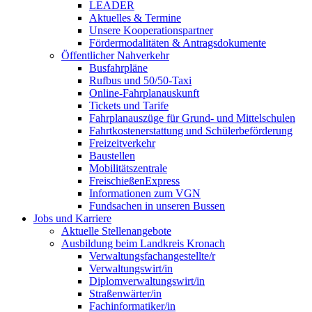
LEADER
Aktuelles & Termine
Unsere Kooperationspartner
Fördermodalitäten & Antragsdokumente
Öffentlicher Nahverkehr
Busfahrpläne
Rufbus und 50/50-Taxi
Online-Fahrplanauskunft
Tickets und Tarife
Fahrplanauszüge für Grund- und Mittelschulen
Fahrtkostenerstattung und Schülerbeförderung
Freizeitverkehr
Baustellen
Mobilitätszentrale
FreischießenExpress
Informationen zum VGN
Fundsachen in unseren Bussen
Jobs und Karriere
Aktuelle Stellenangebote
Ausbildung beim Landkreis Kronach
Verwaltungsfachangestellte/r
Verwaltungswirt/in
Diplomverwaltungswirt/in
Straßenwärter/in
Fachinformatiker/in