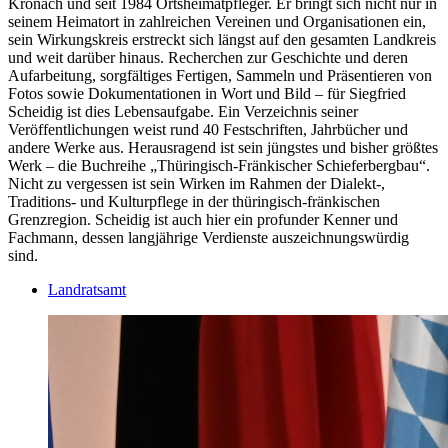
Kronach und seit 1984 Ortsheimatpfleger. Er bringt sich nicht nur in
seinem Heimatort in zahlreichen Vereinen und Organisationen ein,
sein Wirkungskreis erstreckt sich längst auf den gesamten Landkreis
und weit darüber hinaus. Recherchen zur Geschichte und deren
Aufarbeitung, sorgfältiges Fertigen, Sammeln und Präsentieren von
Fotos sowie Dokumentationen in Wort und Bild – für Siegfried
Scheidig ist dies Lebensaufgabe. Ein Verzeichnis seiner
Veröffentlichungen weist rund 40 Festschriften, Jahrbücher und
andere Werke aus. Herausragend ist sein jüngstes und bisher größtes
Werk – die Buchreihe „Thüringisch-Fränkischer Schieferbergbau“.
Nicht zu vergessen ist sein Wirken im Rahmen der Dialekt-,
Traditions- und Kulturpflege in der thüringisch-fränkischen
Grenzregion. Scheidig ist auch hier ein profunder Kenner und
Fachmann, dessen langjährige Verdienste auszeichnungswürdig
sind.
Landratsamt