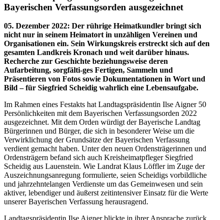
Bayerischen Verfassungsorden ausgezeichnet
05. Dezember 2022
:
Der rührige Heimatkundler bringt sich
nicht nur in seinem Heimatort in unzähligen Vereinen und
Organisationen ein. Sein Wirkungskreis erstreckt sich auf den
gesamten Landkreis Kronach und weit darüber hinaus.
Recherche zur Geschichte beziehungsweise deren
Aufarbeitung, sorgfälti-ges Fertigen, Sammeln und
Präsentieren von Fotos sowie Dokumentationen in Wort und
Bild – für Siegfried Scheidig wahrlich eine Lebensaufgabe.
Im Rahmen eines Festakts hat Landtagspräsidentin Ilse Aigner 50
Persönlichkeiten mit dem Bayerischen Verfassungsorden 2022
ausgezeichnet. Mit dem Orden würdigt der Bayerische Landtag
Bürgerinnen und Bürger, die sich in besonderer Weise um die
Verwirklichung der Grundsätze der Bayerischen Verfassung
verdient gemacht haben. Unter den neuen Ordensträgerinnen und
Ordensträgern befand sich auch Kreisheimatpfleger Siegfried
Scheidig aus Lauenstein. Wie Landrat Klaus Löffler im Zuge der
Auszeichnungsanregung formulierte, seien Scheidigs vorbildliche
und jahrzehntelangen Verdienste um das Gemeinwesen und sein
aktiver, lebendiger und äußerst zeitintensiver Einsatz für die Werte
unserer Bayerischen Verfassung herausragend.
Landtagspräsidentin Ilse Aigner blickte in ihrer Ansprache zurück