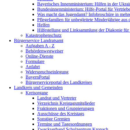
Bayerisches Innenministerium: Hilfen in der Ukrai
Bundesinnenministerium: Hilfe-Portal für Vertrieb
Was macht das Jugendamt? Infobroschüre in mehr
Pflegefamilien für unbegleitete Minderjährige aus 
Helfen
Hilfestellung und Linksammlung der Diakonie für 
Katastrophenschutz
Bürgerservice Landratsamt
Aufgaben A - Z
Behördenwegweiser
Online-Dienste
Formulare
Anfahrt
Widerspruchseinlegung
BayernPortal
Bürgerserviceportal des Landkreises
Landkreis und Gemeinden
Kreisorgane
Landrat und Vertreter
Verzeichnis Kreistagsmitglieder
Fraktionen und Gruppierungen
Ausschüsse des Kreistags
Sonstige Gremien
Termine und Tagesordnungen
Zweckverband Schulzentrum Kronach