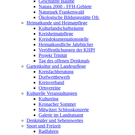
Geschützte Bäume
Natura 2000 - FFH-Gebiete
Naturpark Frankenwald
Ökologische Bildungsstätte Ofr.
Heimatkunde und Heimatpflege
Kulturlandschaftsräume
Kreisheimatpflege
Kreisdokumentationsstelle
Heimatkundliche Jahrbücher
Veröffentlichungen der KHPf
Projekt Trinität
Tag des offenen Denkmals
Gartenkultur und Landespflege
Kreisfachberatung
Dorfwettbewerb
Kreisverband
Ortsvereine
Kulturelle Veranstaltungen
Kulturring
Kronacher Sommer
Mitwitzer Schlosskonzerte
Galerie im Landratsamt
Denkmäler und Sehenswertes
Sport und Freizeit
Radfahren