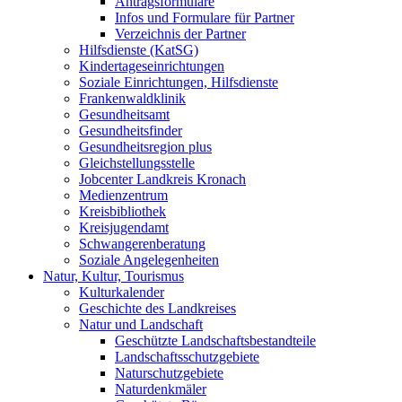
Antragsformulare
Infos und Formulare für Partner
Verzeichnis der Partner
Hilfsdienste (KatSG)
Kindertageseinrichtungen
Soziale Einrichtungen, Hilfsdienste
Frankenwaldklinik
Gesundheitsamt
Gesundheitsfinder
Gesundheitsregion plus
Gleichstellungsstelle
Jobcenter Landkreis Kronach
Medienzentrum
Kreisbibliothek
Kreisjugendamt
Schwangerenberatung
Soziale Angelegenheiten
Natur, Kultur, Tourismus
Kulturkalender
Geschichte des Landkreises
Natur und Landschaft
Geschützte Landschaftsbestandteile
Landschaftsschutzgebiete
Naturschutzgebiete
Naturdenkmäler