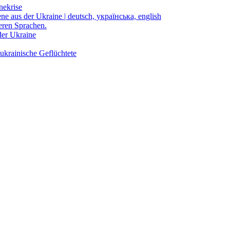
nekrise
ene aus der Ukraine | deutsch, українська, english
eren Sprachen.
der Ukraine
ukrainische Geflüchtete