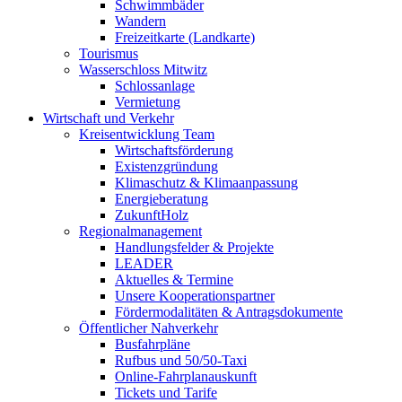
Schwimmbäder
Wandern
Freizeitkarte (Landkarte)
Tourismus
Wasserschloss Mitwitz
Schlossanlage
Vermietung
Wirtschaft und Verkehr
Kreisentwicklung Team
Wirtschaftsförderung
Existenzgründung
Klimaschutz & Klimaanpassung
Energieberatung
ZukunftHolz
Regionalmanagement
Handlungsfelder & Projekte
LEADER
Aktuelles & Termine
Unsere Kooperationspartner
Fördermodalitäten & Antragsdokumente
Öffentlicher Nahverkehr
Busfahrpläne
Rufbus und 50/50-Taxi
Online-Fahrplanauskunft
Tickets und Tarife