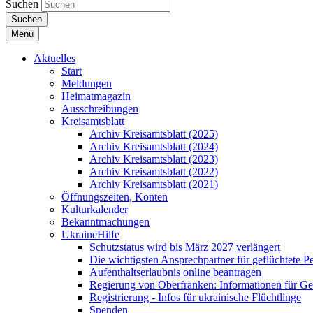
Suchen
Suchen
Menü
Aktuelles
Start
Meldungen
Heimatmagazin
Ausschreibungen
Kreisamtsblatt
Archiv Kreisamtsblatt (2025)
Archiv Kreisamtsblatt (2024)
Archiv Kreisamtsblatt (2023)
Archiv Kreisamtsblatt (2022)
Archiv Kreisamtsblatt (2021)
Öffnungszeiten, Konten
Kulturkalender
Bekanntmachungen
UkraineHilfe
Schutzstatus wird bis März 2027 verlängert
Die wichtigsten Ansprechpartner für geflüchtete 
Aufenthaltserlaubnis online beantragen
Regierung von Oberfranken: Informationen für Gef
Registrierung - Infos für ukrainische Flüchtlinge
Spenden