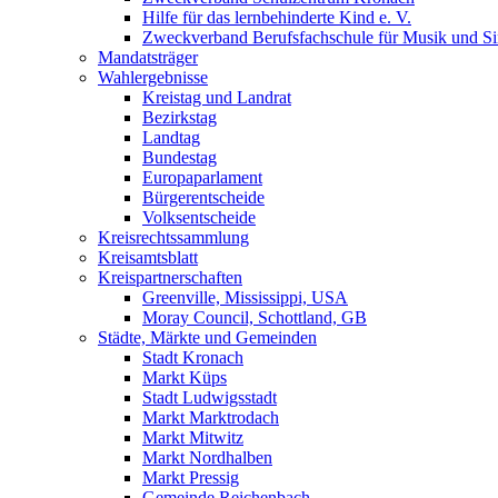
Hilfe für das lernbehinderte Kind e. V.
Zweckverband Berufsfachschule für Musik und S
Mandatsträger
Wahlergebnisse
Kreistag und Landrat
Bezirkstag
Landtag
Bundestag
Europaparlament
Bürgerentscheide
Volksentscheide
Kreisrechtssammlung
Kreisamtsblatt
Kreispartnerschaften
Greenville, Mississippi, USA
Moray Council, Schottland, GB
Städte, Märkte und Gemeinden
Stadt Kronach
Markt Küps
Stadt Ludwigsstadt
Markt Marktrodach
Markt Mitwitz
Markt Nordhalben
Markt Pressig
Gemeinde Reichenbach