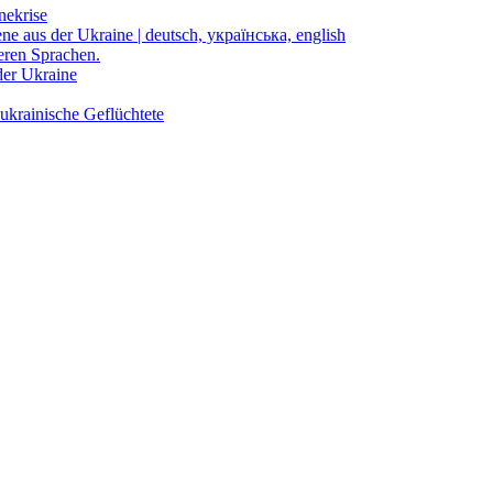
nekrise
ene aus der Ukraine | deutsch, українська, english
eren Sprachen.
der Ukraine
ukrainische Geflüchtete