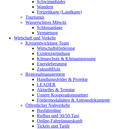
Schwimmbäder
Wandern
Freizeitkarte (Landkarte)
Tourismus
Wasserschloss Mitwitz
Schlossanlage
Vermietung
Wirtschaft und Verkehr
Kreisentwicklung Team
Wirtschaftsförderung
Existenzgründung
Klimaschutz & Klimaanpassung
Energieberatung
ZukunftHolz
Regionalmanagement
Handlungsfelder & Projekte
LEADER
Aktuelles & Termine
Unsere Kooperationspartner
Fördermodalitäten & Antragsdokumente
Öffentlicher Nahverkehr
Busfahrpläne
Rufbus und 50/50-Taxi
Online-Fahrplanauskunft
Tickets und Tarife