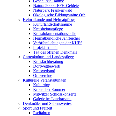
Geschützte Bäume
Natura 2000 - FFH-Gebiete
Naturpark Frankenwald
Ökologische Bildungsstätte Ofr.
Heimatkunde und Heimatpflege
Kulturlandschaftsräume
Kreisheimatpflege
Kreisdokumentationsstelle
Heimatkundliche Jahrbücher
Veröffentlichungen der KHPf
Projekt Trinität
Tag des offenen Denkmals
Gartenkultur und Landespflege
Kreisfachberatung
Dorfwettbewerb
Kreisverband
Ortsvereine
Kulturelle Veranstaltungen
Kulturring
Kronacher Sommer
Mitwitzer Schlosskonzerte
Galerie im Landratsamt
Denkmäler und Sehenswertes
Sport und Freizeit
Radfahren