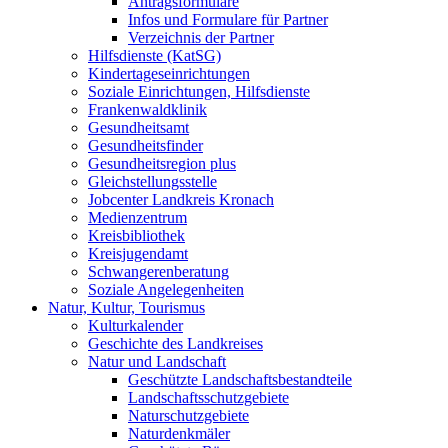
Antragsformulare
Infos und Formulare für Partner
Verzeichnis der Partner
Hilfsdienste (KatSG)
Kindertageseinrichtungen
Soziale Einrichtungen, Hilfsdienste
Frankenwaldklinik
Gesundheitsamt
Gesundheitsfinder
Gesundheitsregion plus
Gleichstellungsstelle
Jobcenter Landkreis Kronach
Medienzentrum
Kreisbibliothek
Kreisjugendamt
Schwangerenberatung
Soziale Angelegenheiten
Natur, Kultur, Tourismus
Kulturkalender
Geschichte des Landkreises
Natur und Landschaft
Geschützte Landschaftsbestandteile
Landschaftsschutzgebiete
Naturschutzgebiete
Naturdenkmäler