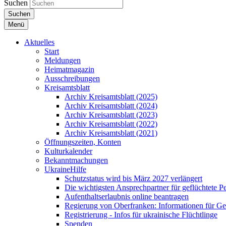
Suchen
Suchen
Menü
Aktuelles
Start
Meldungen
Heimatmagazin
Ausschreibungen
Kreisamtsblatt
Archiv Kreisamtsblatt (2025)
Archiv Kreisamtsblatt (2024)
Archiv Kreisamtsblatt (2023)
Archiv Kreisamtsblatt (2022)
Archiv Kreisamtsblatt (2021)
Öffnungszeiten, Konten
Kulturkalender
Bekanntmachungen
UkraineHilfe
Schutzstatus wird bis März 2027 verlängert
Die wichtigsten Ansprechpartner für geflüchtete 
Aufenthaltserlaubnis online beantragen
Regierung von Oberfranken: Informationen für Gef
Registrierung - Infos für ukrainische Flüchtlinge
Spenden