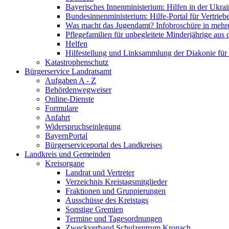
Bayerisches Innenministerium: Hilfen in der Ukrai
Bundesinnenministerium: Hilfe-Portal für Vertrieb
Was macht das Jugendamt? Infobroschüre in mehr
Pflegefamilien für unbegleitete Minderjährige aus 
Helfen
Hilfestellung und Linksammlung der Diakonie für 
Katastrophenschutz
Bürgerservice Landratsamt
Aufgaben A - Z
Behördenwegweiser
Online-Dienste
Formulare
Anfahrt
Widerspruchseinlegung
BayernPortal
Bürgerserviceportal des Landkreises
Landkreis und Gemeinden
Kreisorgane
Landrat und Vertreter
Verzeichnis Kreistagsmitglieder
Fraktionen und Gruppierungen
Ausschüsse des Kreistags
Sonstige Gremien
Termine und Tagesordnungen
Zweckverband Schulzentrum Kronach