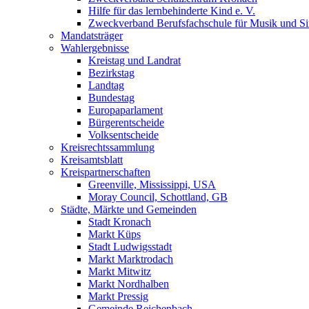
Hilfe für das lernbehinderte Kind e. V.
Zweckverband Berufsfachschule für Musik und S
Mandatsträger
Wahlergebnisse
Kreistag und Landrat
Bezirkstag
Landtag
Bundestag
Europaparlament
Bürgerentscheide
Volksentscheide
Kreisrechtssammlung
Kreisamtsblatt
Kreispartnerschaften
Greenville, Mississippi, USA
Moray Council, Schottland, GB
Städte, Märkte und Gemeinden
Stadt Kronach
Markt Küps
Stadt Ludwigsstadt
Markt Marktrodach
Markt Mitwitz
Markt Nordhalben
Markt Pressig
Gemeinde Reichenbach