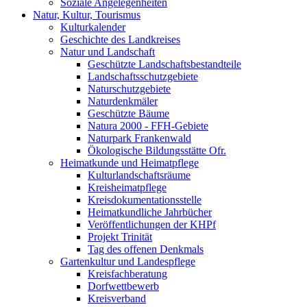
Soziale Angelegenheiten
Natur, Kultur, Tourismus
Kulturkalender
Geschichte des Landkreises
Natur und Landschaft
Geschützte Landschaftsbestandteile
Landschaftsschutzgebiete
Naturschutzgebiete
Naturdenkmäler
Geschützte Bäume
Natura 2000 - FFH-Gebiete
Naturpark Frankenwald
Ökologische Bildungsstätte Ofr.
Heimatkunde und Heimatpflege
Kulturlandschaftsräume
Kreisheimatpflege
Kreisdokumentationsstelle
Heimatkundliche Jahrbücher
Veröffentlichungen der KHPf
Projekt Trinität
Tag des offenen Denkmals
Gartenkultur und Landespflege
Kreisfachberatung
Dorfwettbewerb
Kreisverband