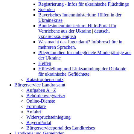
Registrierung - Infos für ukrainische Flüchtlinge
Spenden
Bayerisches Innenministerium: Hilfen in der
Ukrainekrise
Bundesinnenministerium: Hilfe-Portal für
Vertriebene aus der Ukraine | deutsch,
українська, english
Was macht das Jugendamt? Infobroschüre in
mehreren Sprachen.
Pflegefamilien für unbegleitete Minderjährige aus
der Ukraine
Helfen
Hilfestellung und Linksammlung der Diakonie
für ukrainische Geflüchtete
Katastrophenschutz
Bürgerservice Landratsamt
Aufgaben A - Z
Behördenwegweiser
Online-Dienste
Formulare
Anfahrt
Widerspruchseinlegung
BayernPortal
Bürgerserviceportal des Landkreises
Landkreis und Gemeinden