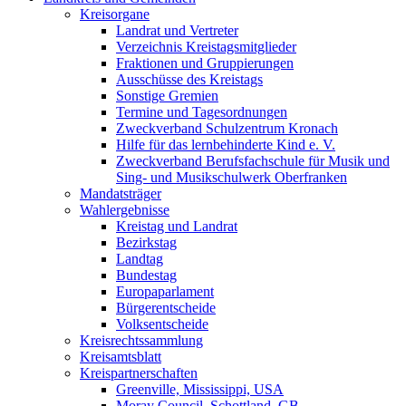
Kreisorgane
Landrat und Vertreter
Verzeichnis Kreistagsmitglieder
Fraktionen und Gruppierungen
Ausschüsse des Kreistags
Sonstige Gremien
Termine und Tagesordnungen
Zweckverband Schulzentrum Kronach
Hilfe für das lernbehinderte Kind e. V.
Zweckverband Berufsfachschule für Musik und
Sing- und Musikschulwerk Oberfranken
Mandatsträger
Wahlergebnisse
Kreistag und Landrat
Bezirkstag
Landtag
Bundestag
Europaparlament
Bürgerentscheide
Volksentscheide
Kreisrechtssammlung
Kreisamtsblatt
Kreispartnerschaften
Greenville, Mississippi, USA
Moray Council, Schottland, GB