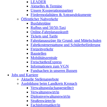
LEADER
Aktuelles & Termine
Unsere Kooperationspartner
Fördermodalitäten & Antragsdokumente
Öffentlicher Nahverkehr
Busfahrpläne
Rufbus und 50/50-Taxi
Online-Fahrplanauskunft
Tickets und Tarife
Fahrplanauszüge für Grund- und Mittelschulen
Fahrtkostenerstattung und Schülerbeförderung
Freizeitverkehr
Baustellen
Mobilitätszentrale
FreischießenExpress
Informationen zum VGN
Fundsachen in unseren Bussen
Jobs und Karriere
Aktuelle Stellenangebote
Ausbildung beim Landkreis Kronach
Verwaltungsfachangestellte/r
Verwaltungswirt/in
Diplomverwaltungswirt/in
Straßenwärter/in
Fachinformatiker/in