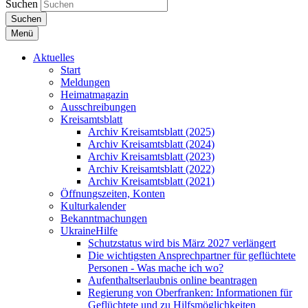
Suchen
Suchen
Menü
Aktuelles
Start
Meldungen
Heimatmagazin
Ausschreibungen
Kreisamtsblatt
Archiv Kreisamtsblatt (2025)
Archiv Kreisamtsblatt (2024)
Archiv Kreisamtsblatt (2023)
Archiv Kreisamtsblatt (2022)
Archiv Kreisamtsblatt (2021)
Öffnungszeiten, Konten
Kulturkalender
Bekanntmachungen
UkraineHilfe
Schutzstatus wird bis März 2027 verlängert
Die wichtigsten Ansprechpartner für geflüchtete
Personen - Was mache ich wo?
Aufenthaltserlaubnis online beantragen
Regierung von Oberfranken: Informationen für
Geflüchtete und zu Hilfsmöglichkeiten