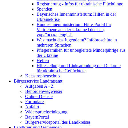
Registrierung - Infos für ukrainische Flüchtlinge
Spenden
Bayerisches Innenministerium: Hilfen in der
Ukrainekrise
Bundesinnenministerium: Hilfe-Portal für
Vertriebene aus der Ukraine | deutsch,
українська, english
Was macht das Jugendamt? Infobroschüre in
mehreren Sprachen.
Pflegefamilien für unbegleitete Minderjährige aus
der Ukraine
Helfen
Hilfestellung und Linksammlung der Diakonie
für ukrainische Geflüchtete
Katastrophenschutz
Bürgerservice Landratsamt
Aufgaben A - Z
Behördenwegweiser
Online-Dienste
Formulare
Anfahrt
Widerspruchseinlegung
BayernPortal
Bürgerserviceportal des Landkreises
Landkreis und Gemeinden