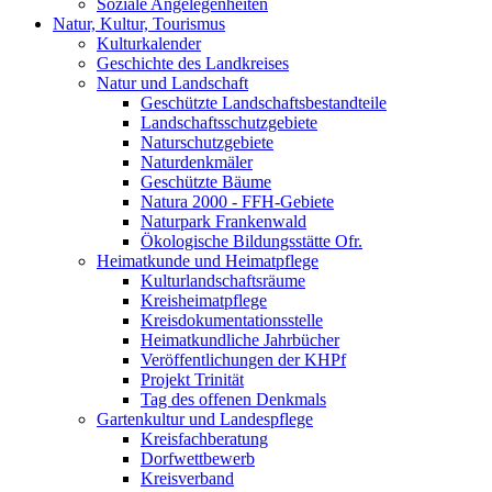
Soziale Angelegenheiten
Natur, Kultur, Tourismus
Kulturkalender
Geschichte des Landkreises
Natur und Landschaft
Geschützte Landschaftsbestandteile
Landschaftsschutzgebiete
Naturschutzgebiete
Naturdenkmäler
Geschützte Bäume
Natura 2000 - FFH-Gebiete
Naturpark Frankenwald
Ökologische Bildungsstätte Ofr.
Heimatkunde und Heimatpflege
Kulturlandschaftsräume
Kreisheimatpflege
Kreisdokumentationsstelle
Heimatkundliche Jahrbücher
Veröffentlichungen der KHPf
Projekt Trinität
Tag des offenen Denkmals
Gartenkultur und Landespflege
Kreisfachberatung
Dorfwettbewerb
Kreisverband