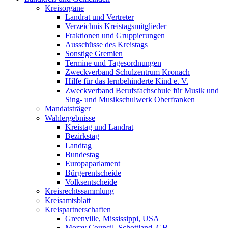
Kreisorgane
Landrat und Vertreter
Verzeichnis Kreistagsmitglieder
Fraktionen und Gruppierungen
Ausschüsse des Kreistags
Sonstige Gremien
Termine und Tagesordnungen
Zweckverband Schulzentrum Kronach
Hilfe für das lernbehinderte Kind e. V.
Zweckverband Berufsfachschule für Musik und
Sing- und Musikschulwerk Oberfranken
Mandatsträger
Wahlergebnisse
Kreistag und Landrat
Bezirkstag
Landtag
Bundestag
Europaparlament
Bürgerentscheide
Volksentscheide
Kreisrechtssammlung
Kreisamtsblatt
Kreispartnerschaften
Greenville, Mississippi, USA
Moray Council, Schottland, GB