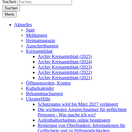
Suchen
Suchen
Menü
Aktuelles
Start
Meldungen
Heimatmagazin
Ausschreibungen
Kreisamtsblatt
Archiv Kreisamtsblatt (2025)
Archiv Kreisamtsblatt (2024)
Archiv Kreisamtsblatt (2023)
Archiv Kreisamtsblatt (2022)
Archiv Kreisamtsblatt (2021)
Öffnungszeiten, Konten
Kulturkalender
Bekanntmachungen
UkraineHilfe
Schutzstatus wird bis März 2027 verlängert
Die wichtigsten Ansprechpartner für geflüchtete
Personen - Was mache ich wo?
Aufenthaltserlaubnis online beantragen
Regierung von Oberfranken: Informationen für
Geflüchtete und zu Hilfsmöglichkeiten