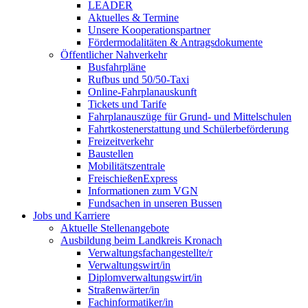
LEADER
Aktuelles & Termine
Unsere Kooperationspartner
Fördermodalitäten & Antragsdokumente
Öffentlicher Nahverkehr
Busfahrpläne
Rufbus und 50/50-Taxi
Online-Fahrplanauskunft
Tickets und Tarife
Fahrplanauszüge für Grund- und Mittelschulen
Fahrtkostenerstattung und Schülerbeförderung
Freizeitverkehr
Baustellen
Mobilitätszentrale
FreischießenExpress
Informationen zum VGN
Fundsachen in unseren Bussen
Jobs und Karriere
Aktuelle Stellenangebote
Ausbildung beim Landkreis Kronach
Verwaltungsfachangestellte/r
Verwaltungswirt/in
Diplomverwaltungswirt/in
Straßenwärter/in
Fachinformatiker/in